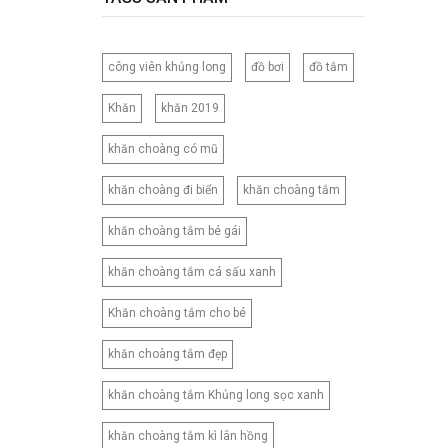
120CM
120X150CM
công viên khủng long
đồ bơi
đồ tắm
120X200CM
130X150CM
Khăn
khăn 2019
130X160CM
khăn choàng có mũ
130X180CM
135X200CM
khăn choàng đi biển
khăn choàng tắm
140X200CM
khăn choàng tắm bé gái
150X200CM
150X210CM
khăn choàng tắm cá sấu xanh
160X200CM
Khăn choàng tắm cho bé
160X210CM
160X220CM
khăn choàng tắm đẹp
165CM
khăn choàng tắm Khủng long sọc xanh
173X218CM
180X200CM
khăn choàng tắm kì lân hồng