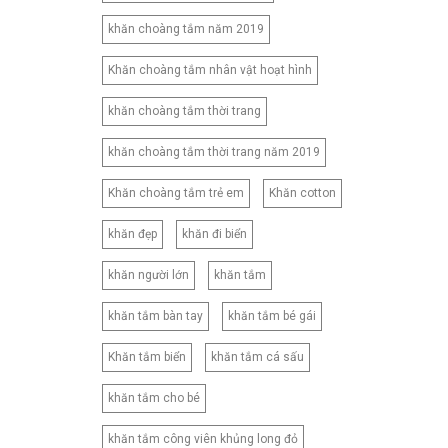
180X220CM
khăn choàng tắm năm 2019
180X230CM
180X260CM
Khăn choàng tắm nhân vật hoạt hình
200X210CM
khăn choàng tắm thời trang
200X220CM
khăn choàng tắm thời trang năm 2019
200X230CM
210X230CM
Khăn choàng tắm trẻ em
Khăn cotton
210X240CM
khăn đẹp
khăn đi biển
210X250CM
220X240CM
khăn người lớn
khăn tắm
230X245CM
khăn tắm bàn tay
khăn tắm bé gái
230X250CM
CNB2
Khăn tắm biển
khăn tắm cá sấu
CNB3
khăn tắm cho bé
CNB4
CNB5
khăn tắm công viên khủng long đỏ