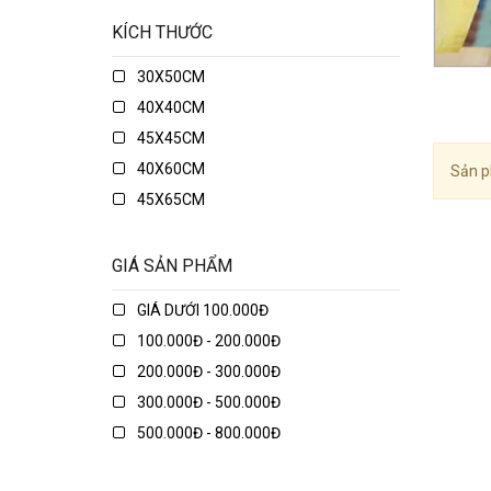
KÍCH THƯỚC
30X50CM
40X40CM
45X45CM
40X60CM
Sản p
45X65CM
45X75CM
48X74CM
GIÁ SẢN PHẨM
50X50CM
GIÁ DƯỚI 100.000Đ
50X70CM
100.000Đ - 200.000Đ
50X80CM
200.000Đ - 300.000Đ
50X135CM
300.000Đ - 500.000Đ
70X70CM
500.000Đ - 800.000Đ
70X90CM
800.000Đ - 1.000.000Đ
70X150CM