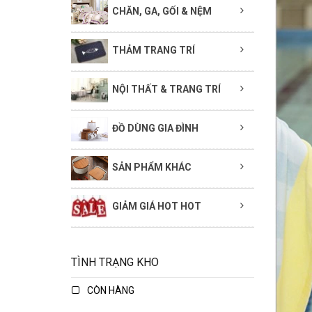
CHĂN, GA, GỐI & NỆM
THẢM TRANG TRÍ
NỘI THẤT & TRANG TRÍ
ĐỒ DÙNG GIA ĐÌNH
SẢN PHẨM KHÁC
GIẢM GIÁ HOT HOT
TÌNH TRẠNG KHO
CÒN HÀNG