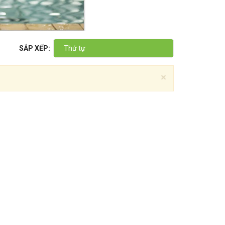
SẮP XẾP:
Thứ tự
×