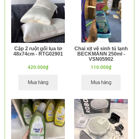
Cặp 2 ruột gối lụa tơ
Chai xịt vệ sinh tủ lạnh
48x74cm - RTG02901
BECKMANN 250ml -
VSN05902
420.000₫
110.000₫
Mua hàng
Mua hàng