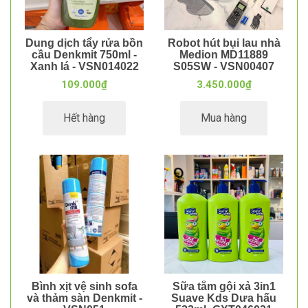
Dung dịch tẩy rửa bồn
Robot hút bụi lau nhà
cầu Denkmit 750ml -
Medion MD11889
Xanh lá - VSN014022
S05SW - VSN00407
109.000₫
3.450.000₫
Hết hàng
Mua hàng
Bình xịt vệ sinh sofa
Sữa tắm gội xả 3in1
và thảm sàn Denkmit -
Suave Kds Dưa hấu