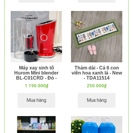
Máy xay sinh tố
Thảm dài - Cá 6 con
Hurom Mini blender
viền hoa xanh lá - New
BL-C01CRD - Đỏ -
- TDA11514
MXD02701
1.190.000₫
250.000₫
Mua hàng
Mua hàng