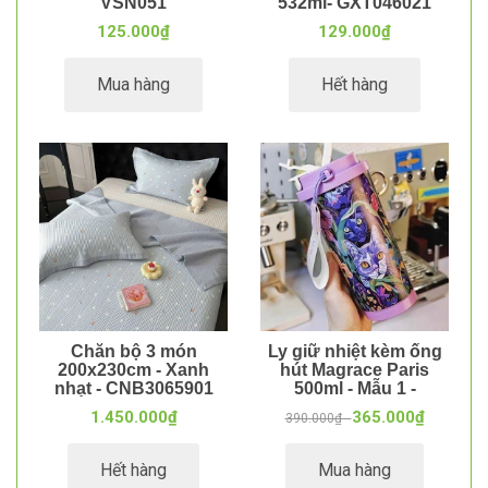
VSN051
532ml- GXT046021
125.000₫
129.000₫
Mua hàng
Hết hàng
Chăn bộ 3 món
Ly giữ nhiệt kèm ống
200x230cm - Xanh
hút Magrace Paris
nhạt - CNB3065901
500ml - Mẫu 1 -
BNC131081
1.450.000₫
365.000₫
390.000₫ -
Hết hàng
Mua hàng