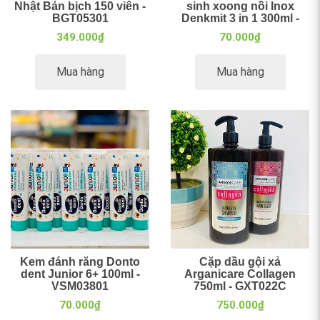
Nhật Bản bịch 150 viên -
sinh xoong nồi Inox
BGT05301
Denkmit 3 in 1 300ml -
VSN03901
349.000₫
70.000₫
Mua hàng
Mua hàng
Kem đánh răng Donto
Cặp dầu gội xả
dent Junior 6+ 100ml -
Arganicare Collagen
VSM03801
750ml - GXT022C
70.000₫
750.000₫