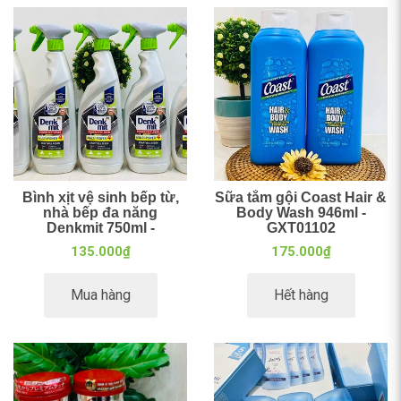
Bình xịt vệ sinh bếp từ,
Sữa tắm gội Coast Hair &
nhà bếp đa năng
Body Wash 946ml -
Denkmit 750ml -
GXT01102
VSN06001
135.000₫
175.000₫
Mua hàng
Hết hàng