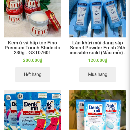
Kem ủ và hấp tóc Fino
Lăn khửi mùi dạng sáp
Premium Touch Shideido
Secret Powder Fresh 24h
230g - GXT07601
invisible soild (Mẫu mới) -
59g
200.000₫
120.000₫
Hết hàng
Mua hàng