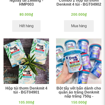
Ngoáy tai Zwilling -
Combo 2 hộp túi thơm
HMP003
Denkmit 4 túi - BGT04902
80.000₫
200.000₫
Hết hàng
Mua hàng
Hộp túi thơm Denkmit 4
Bột tẩy vết bẩn dành cho
túi - BGT04901
quần áo trắng Denkmit
nắp trắng 750g -
BGT028012
105.000₫
150.000₫