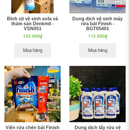
Bình xịt vệ sinh sofa và
Dung dịch vệ sinh máy
thảm sàn Denkmit -
rửa bát Finish -
VSN051
BGT05401
125.000₫
115.000₫
Mua hàng
Mua hàng
Viên rửa chén bát Finish
Dung dịch tẩy rửa vệ