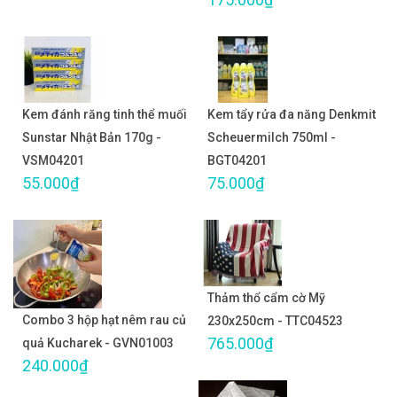
Kem đánh răng tinh thể muối
Kem tẩy rửa đa năng Denkmit
Sunstar Nhật Bản 170g -
Scheuermilch 750ml -
VSM04201
BGT04201
55.000₫
75.000₫
Thảm thổ cẩm cờ Mỹ
Combo 3 hộp hạt nêm rau củ
230x250cm - TTC04523
765.000₫
quả Kucharek - GVN01003
240.000₫