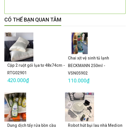
CÓ THỂ BẠN QUAN TÂM
Chai xịt vệ sinh tủ lạnh
Cặp 2 ruột gối lụa tơ 48x74cm -
BECKMANN 250ml -
RTG02901
VSN05902
420.000₫
110.000₫
Dung dịch tẩy rửa bồn cầu
Robot hút bụi lau nhà Medion