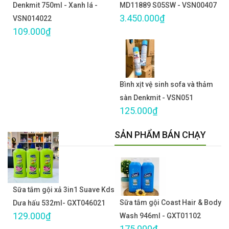
Denkmit 750ml - Xanh lá -
MD11889 S05SW - VSN00407
3.450.000₫
VSN014022
109.000₫
Bình xịt vệ sinh sofa và thảm
sàn Denkmit - VSN051
125.000₫
SẢN PHẨM BÁN CHẠY
Sữa tắm gội xả 3in1 Suave Kds
Sữa tắm gội Coast Hair & Body
Dưa hấu 532ml- GXT046021
129.000₫
Wash 946ml - GXT01102
175.000₫