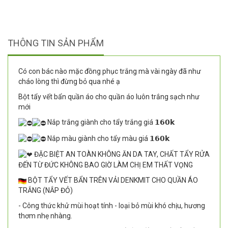
THÔNG TIN SẢN PHẨM
Có con bác nào mặc đồng phục trắng mà vài ngày đã như
cháo lòng thì đừng bỏ qua nhé ạ
Bột tẩy vết bẩn quần áo cho quần áo luôn trắng sạch như
mới
Nắp trắng giành cho tẩy trắng giá 𝟭𝟲𝟬𝗸
Nắp màu giành cho tẩy màu giá 𝟭𝟲𝟬𝗸
ĐẶC BIỆT AN TOÀN KHÔNG ĂN DA TAY, CHẤT TẨY RỬA
ĐẾN TỪ ĐỨC KHÔNG BAO GIỜ LÀM CHỊ EM THẤT VỌNG
BỘT TẨY VẾT BẨN TRÊN VẢI DENKMIT CHO QUẦN ÁO
TRẮNG (NẮP ĐỎ)
- Công thức khử mùi hoạt tính - loại bỏ mùi khó chịu, hương
thơm nhẹ nhàng.