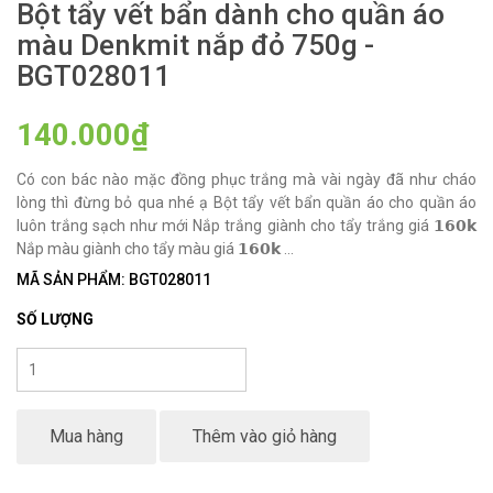
Bột tẩy vết bẩn dành cho quần áo
màu Denkmit nắp đỏ 750g -
BGT028011
140.000₫
Có con bác nào mặc đồng phục trắng mà vài ngày đã như cháo
lòng thì đừng bỏ qua nhé ạ Bột tẩy vết bẩn quần áo cho quần áo
luôn trắng sạch như mới Nắp trắng giành cho tẩy trắng giá 𝟭𝟲𝟬𝗸
Nắp màu giành cho tẩy màu giá 𝟭𝟲𝟬𝗸 ...
MÃ SẢN PHẨM: BGT028011
SỐ LƯỢNG
Mua hàng
Thêm vào giỏ hàng