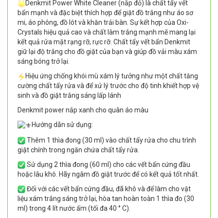
Denkmit Power White Cleaner (nắp đỏ) là chất tẩy vết
bẩn mạnh và đặc biệt thích hợp để giặt đồ trắng như áo sơ
mi, áo phông, đồ lót và khăn trải bàn. Sự kết hợp của Oxi-
Crystals hiệu quả cao và chất làm trắng mạnh mẽ mang lại
kết quả rửa mặt rạng rỡ, rực rỡ. Chất tẩy vết bẩn Denkmit
giữ lại độ trắng cho đồ giặt của bạn và giúp đồ vải màu xám
sáng bóng trở lại.
Hiệu ứng chống khói mù xám lý tưởng như một chất tăng
cường chất tẩy rửa và để xử lý trước cho độ tinh khiết hợp vệ
sinh và đồ giặt trắng sáng lấp lánh
Denkmit power nắp xanh cho quân áo màu
Hướng dẫn sử dụng:
Thêm 1 thìa đong (30 ml) vào chất tẩy rửa cho chu trình
giặt chính trong ngăn chứa chất tẩy rửa.
Sử dụng 2 thìa đong (60 ml) cho các vết bẩn cứng đầu
hoặc lâu khô. Hãy ngâm đồ giặt trước để có kết quả tốt nhất.
Đối với các vết bẩn cứng đầu, đã khô và để làm cho vật
liệu xám trắng sáng trở lại, hòa tan hoàn toàn 1 thìa đo (30
ml) trong 4 lít nước ấm (tối đa 40 ° C).