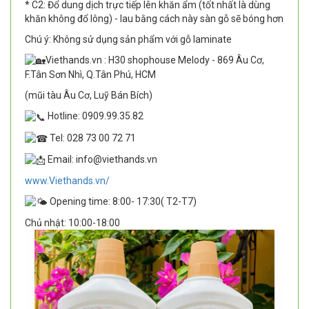
* C2: Đổ dung dịch trực tiếp lên khăn ẩm (tốt nhất là dùng
khăn không đổ lông) - lau bằng cách này sàn gỗ sẽ bóng hơn
Chú ý: Không sử dụng sản phẩm với gỗ laminate
Viethands.vn : H30 shophouse Melody - 869 Âu Cơ,
F.Tân Sơn Nhì, Q.Tân Phú, HCM
(mũi tàu Âu Cơ, Luỹ Bán Bích)
Hotline: 0909.99.35.82
Tel: 028 73 00 72 71
Email: info@viethands.vn
www.Viethands.vn/
Opening time: 8:00- 17:30( T2-T7)
Chủ nhật: 10:00-18:00