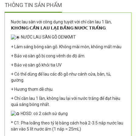
THÔNG TIN SẢN PHẨM
Nước lau sàn với công dụng tuyệt vời chỉ cần lau 1 lần,
𝗞𝗛𝗢̂𝗡𝗚 𝗖𝗔̂̀𝗡 𝗟𝗔𝗨 𝗟𝗔̣𝗜 𝗕𝗔̆̀𝗡𝗚 𝗡𝗨̛𝗢̛́𝗖 𝗧𝗥𝗔̆́𝗡𝗚.
NƯỚC LAU SÀN GỖ DENKMIT
+ Làm sáng bóng sàn gỗ. Không mài mòn, không mất màu
+ Bảo vệ sàn gỗ bị cong vênh do độ ẩm.
+ Bảo vệ sàn gỗ khỏi tia UV
+ Có thể dùng để lau các đồ gỗ như cánh cửa, bàn, tủ,
gường.
+ Hương thơm dễ chịu.
+ Chỉ cần lau 1 lần, không lau lại với nước trắng để đạt hiệu
quả sáng bóng nhất.
HDSD: có 2 cách sử dụng
* C1: Pha loãng theo tỷ lệ bằng cách hoà 2-3.5 nắp nước lau
sàn vào 5 lít nước ấm (1 nắp = 25mL)