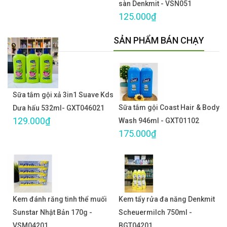
sàn Denkmit - VSN051
125.000₫
SẢN PHẨM BÁN CHẠY
Sữa tắm gội xả 3in1 Suave Kds
Sữa tắm gội Coast Hair & Body
Dưa hấu 532ml- GXT046021
129.000₫
Wash 946ml - GXT01102
175.000₫
Kem đánh răng tinh thể muối
Kem tẩy rửa đa năng Denkmit
Sunstar Nhật Bản 170g -
Scheuermilch 750ml -
VSM04201
BGT04201