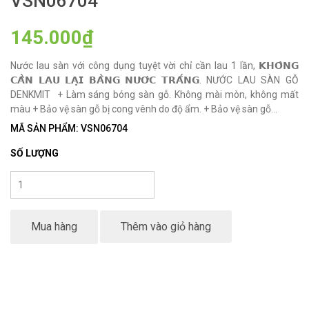
VSN06704
145.000₫
Nước lau sàn với công dụng tuyệt vời chỉ cần lau 1 lần, 𝗞𝗛𝗢̂𝗡𝗚
𝗖𝗔̂̀𝗡 𝗟𝗔𝗨 𝗟𝗔̣𝗜 𝗕𝗔̆̀𝗡𝗚 𝗡𝗨̛𝗢̛́𝗖 𝗧𝗥𝗔̆́𝗡𝗚. NƯỚC LAU SÀN GỖ
DENKMIT + Làm sáng bóng sàn gỗ. Không mài mòn, không mất
màu + Bảo vệ sàn gỗ bị cong vênh do độ ẩm. + Bảo vệ sàn gỗ...
MÃ SẢN PHẨM: VSN06704
SỐ LƯỢNG
Mua hàng
Thêm vào giỏ hàng