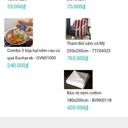
55.000₫
75.000₫
Thảm thổ cẩm cờ Mỹ
Combo 3 hộp hạt nêm rau củ
230x250cm - TTC04523
765.000₫
quả Kucharek - GVN01003
240.000₫
Bảo vệ nệm cotton
180x200cm - BVN00118
420.000₫