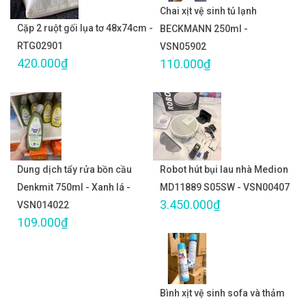
Chai xịt vệ sinh tủ lạnh
Cặp 2 ruột gối lụa tơ 48x74cm -
BECKMANN 250ml -
RTG02901
VSN05902
420.000₫
110.000₫
Dung dịch tẩy rửa bồn cầu
Robot hút bụi lau nhà Medion
Denkmit 750ml - Xanh lá -
MD11889 S05SW - VSN00407
3.450.000₫
VSN014022
109.000₫
Bình xịt vệ sinh sofa và thảm