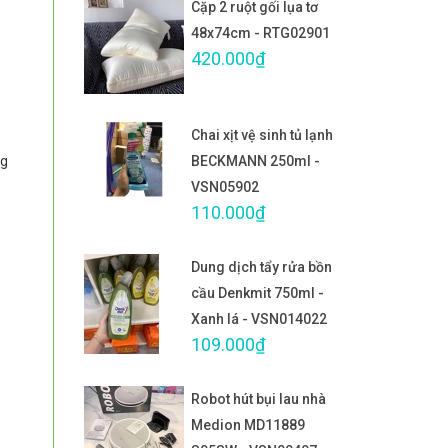
Cặp 2 ruột gối lụa tơ
48x74cm - RTG02901
420.000₫
Chai xịt vệ sinh tủ lạnh
BECKMANN 250ml -
ng
VSN05902
110.000₫
Dung dịch tẩy rửa bồn
cầu Denkmit 750ml -
Xanh lá - VSN014022
109.000₫
Robot hút bụi lau nhà
Medion MD11889