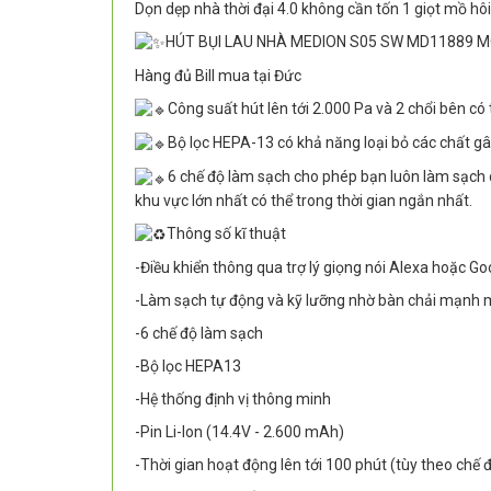
Dọn dẹp nhà thời đại 4.0 không cần tốn 1 giọt mồ hôi
HÚT BỤI LAU NHÀ MEDION S05 SW MD11889 M
Hàng đủ Bill mua tại Đức
Công suất hút lên tới 2.000 Pa và 2 chổi bên c
Bộ lọc HEPA-13 có khả năng loại bỏ các chất gây
6 chế độ làm sạch cho phép bạn luôn làm sạch c
khu vực lớn nhất có thể trong thời gian ngắn nhất.
Thông số kĩ thuật
-Điều khiển thông qua trợ lý giọng nói Alexa hoặc Go
-Làm sạch tự động và kỹ lưỡng nhờ bàn chải mạnh
-6 chế độ làm sạch
-Bộ lọc HEPA13
-Hệ thống định vị thông minh
-Pin Li-Ion (14.4V - 2.600 mAh)
-Thời gian hoạt động lên tới 100 phút (tùy theo chế đ