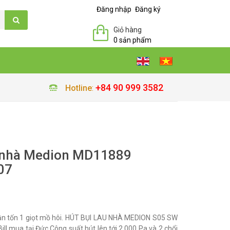
Đăng nhập
Đăng ký
Giỏ hàng
0 sản phẩm
+84 90 999 3582
Hotline
:
u nhà Medion MD11889
07
cần tốn 1 giọt mồ hôi. HÚT BỤI LAU NHÀ MEDION S05 SW
 mua tại Đức Công suất hút lên tới 2.000 Pa và 2 chổi