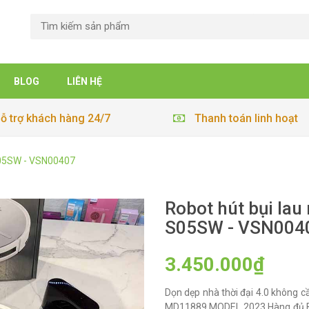
BLOG
LIÊN HỆ
ỗ trợ khách hàng 24/7
Thanh toán linh hoạt
S05SW - VSN00407
Robot hút bụi la
S05SW - VSN004
3.450.000₫
Dọn dẹp nhà thời đại 4.0 không 
MD11889 MODEL 2023 Hàng đủ Bill