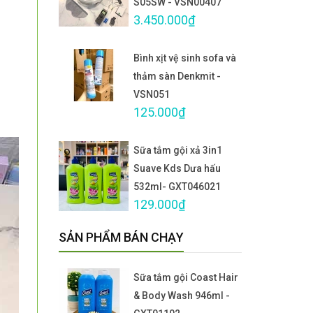
S05SW - VSN00407
3.450.000₫
Bình xịt vệ sinh sofa và
thảm sàn Denkmit -
VSN051
125.000₫
Sữa tắm gội xả 3in1
Suave Kds Dưa hấu
532ml- GXT046021
129.000₫
SẢN PHẨM BÁN CHẠY
Sữa tắm gội Coast Hair
& Body Wash 946ml -