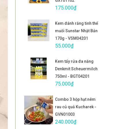
GXT01102
175.000₫
Kem đánh răng tinh thể
muối Sunstar Nhật Bản
170g - VSM04201
55.000₫
Kem tẩy rửa đa năng
Denkmit Scheuermilch
750ml - BGT04201
75.000₫
Combo 3 hộp hạt nêm
rau củ quả Kucharek -
GVN01003
240.000₫