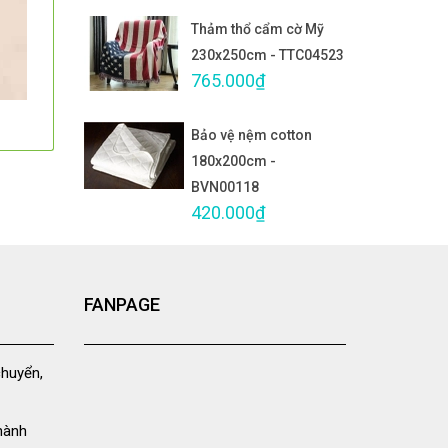
Thảm thổ cẩm cờ Mỹ
230x250cm - TTC04523
765.000₫
Bảo vệ nệm cotton
180x200cm -
BVN00118
420.000₫
FANPAGE
chuyển,
hành