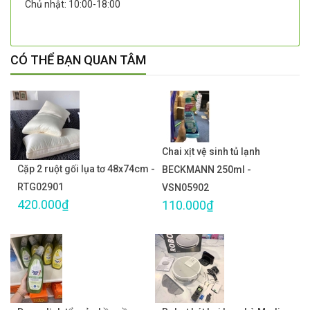
Chủ nhật: 10:00-18:00
CÓ THỂ BẠN QUAN TÂM
Chai xịt vệ sinh tủ lạnh
Cặp 2 ruột gối lụa tơ 48x74cm -
BECKMANN 250ml -
RTG02901
VSN05902
420.000₫
110.000₫