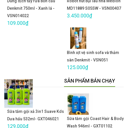
Dung dịch tẩy rửa bồn cầu
Robot hút bụi lau nhà Medion
Denkmit 750ml - Xanh lá -
MD11889 S05SW - VSN00407
3.450.000₫
VSN014022
109.000₫
Bình xịt vệ sinh sofa và thảm
sàn Denkmit - VSN051
125.000₫
SẢN PHẨM BÁN CHẠY
Sữa tắm gội xả 3in1 Suave Kds
Sữa tắm gội Coast Hair & Body
Dưa hấu 532ml- GXT046021
129.000₫
Wash 946ml - GXT01102