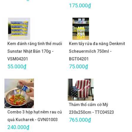
175.000₫
Kem đánh răng tinh thể muối
Kem tẩy rửa đa năng Denkmit
Sunstar Nhật Bản 170g -
Scheuermilch 750ml -
VSM04201
BGT04201
55.000₫
75.000₫
Thảm thổ cẩm cờ Mỹ
Combo 3 hộp hạt nêm rau củ
230x250cm - TTC04523
765.000₫
quả Kucharek - GVN01003
240.000₫