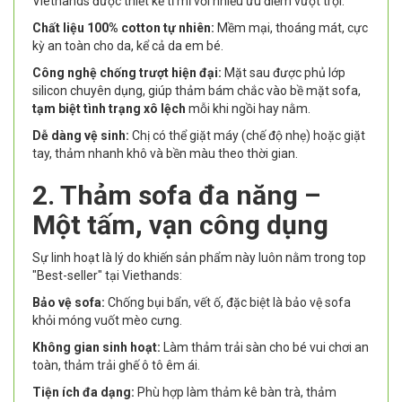
Viethands được thiết kế tỉ mỉ với nhiều ưu điểm vượt trội:
Chất liệu 100% cotton tự nhiên:
Mềm mại, thoáng mát, cực
kỳ an toàn cho da, kể cả da em bé.
Công nghệ chống trượt hiện đại:
Mặt sau được phủ lớp
silicon chuyên dụng, giúp thảm bám chắc vào bề mặt sofa,
tạm biệt tình trạng xô lệch
mỗi khi ngồi hay nằm.
Dễ dàng vệ sinh:
Chị có thể giặt máy (chế độ nhẹ) hoặc giặt
tay, thảm nhanh khô và bền màu theo thời gian.
2. Thảm sofa đa năng –
Một tấm, vạn công dụng
Sự linh hoạt là lý do khiến sản phẩm này luôn nằm trong top
"Best-seller" tại Viethands:
Bảo vệ sofa:
Chống bụi bẩn, vết ố, đặc biệt là bảo vệ sofa
khỏi móng vuốt mèo cưng.
Không gian sinh hoạt:
Làm thảm trải sàn cho bé vui chơi an
toàn, thảm trải ghế ô tô êm ái.
Tiện ích đa dạng:
Phù hợp làm thảm kê bàn trà, thảm