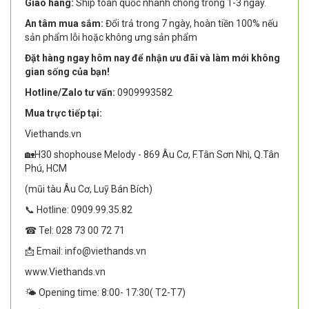
Giao hàng:
Ship toàn quốc nhanh chóng trong 1-3 ngày.
An tâm mua sắm:
Đổi trả trong 7 ngày, hoàn tiền 100% nếu
sản phẩm lỗi hoặc không ưng sản phẩm
Đặt hàng ngay hôm nay để nhận ưu đãi và làm mới không
gian sống của bạn!
Hotline/Zalo tư vấn:
0909993582
Mua trực tiếp tại:
Viethands.vn
🏡H30 shophouse Melody - 869 Âu Cơ, F.Tân Sơn Nhì, Q.Tân
Phú, HCM
(mũi tàu Âu Cơ, Luỹ Bán Bích)
📞 Hotline: 0909.99.35.82
☎ Tel: 028 73 00 72 71
📩 Email: info@viethands.vn
www.Viethands.vn
🌤️ Opening time: 8:00- 17:30( T2-T7)