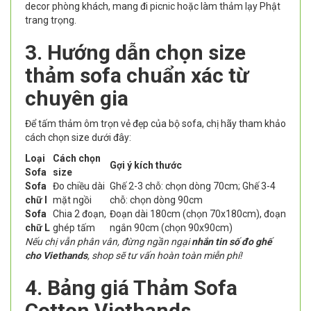
decor phòng khách, mang đi picnic hoặc làm thảm lạy Phật
trang trọng.
3. Hướng dẫn chọn size
thảm sofa chuẩn xác từ
chuyên gia
Để tấm thảm ôm trọn vẻ đẹp của bộ sofa, chị hãy tham khảo
cách chọn size dưới đây:
Loại
Cách chọn
Gợi ý kích thước
Sofa
size
Sofa
Đo chiều dài
Ghế 2-3 chỗ: chọn dòng 70cm; Ghế 3-4
chữ I
mặt ngồi
chỗ: chọn dòng 90cm
Sofa
Chia 2 đoạn,
Đoạn dài 180cm (chọn 70x180cm), đoạn
chữ L
ghép tấm
ngắn 90cm (chọn 90x90cm)
Nếu chị vẫn phân vân, đừng ngần ngại
nhắn tin số đo ghế
cho Viethands
, shop sẽ tư vấn hoàn toàn miễn phí!
4. Bảng giá Thảm Sofa
Cotton Viethands