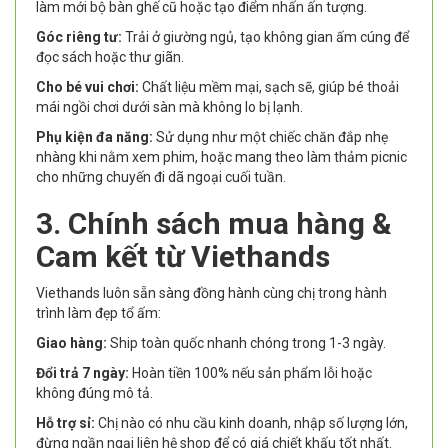
làm mới bộ bàn ghế cũ hoặc tạo điểm nhấn ấn tượng.
Góc riêng tư:
Trải ở giường ngủ, tạo không gian ấm cúng để
đọc sách hoặc thư giãn.
Cho bé vui chơi:
Chất liệu mềm mại, sạch sẽ, giúp bé thoải
mái ngồi chơi dưới sàn mà không lo bị lạnh.
Phụ kiện đa năng:
Sử dụng như một chiếc chăn đắp nhẹ
nhàng khi nằm xem phim, hoặc mang theo làm thảm picnic
cho những chuyến đi dã ngoại cuối tuần.
3. Chính sách mua hàng &
Cam kết từ Viethands
Viethands luôn sẵn sàng đồng hành cùng chị trong hành
trình làm đẹp tổ ấm:
Giao hàng:
Ship toàn quốc nhanh chóng trong 1-3 ngày.
Đổi trả 7 ngày:
Hoàn tiền 100% nếu sản phẩm lỗi hoặc
không đúng mô tả.
Hỗ trợ sỉ:
Chị nào có nhu cầu kinh doanh, nhập số lượng lớn,
đừng ngần ngại liên hệ shop để có giá chiết khấu tốt nhất.