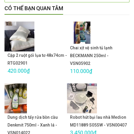
CÓ THỂ BẠN QUAN TÂM
Chai xịt vệ sinh tủ lạnh
Cặp 2 ruột gối lụa tơ 48x74cm -
BECKMANN 250ml -
RTG02901
VSN05902
420.000₫
110.000₫
Dung dịch tẩy rửa bồn cầu
Robot hút bụi lau nhà Medion
Denkmit 750ml - Xanh lá -
MD11889 S05SW - VSN00407
3.450.000₫
VSN014022