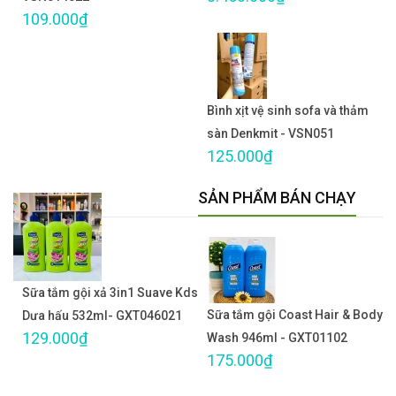
109.000₫
Bình xịt vệ sinh sofa và thảm
sàn Denkmit - VSN051
125.000₫
SẢN PHẨM BÁN CHẠY
Sữa tắm gội xả 3in1 Suave Kds
Sữa tắm gội Coast Hair & Body
Dưa hấu 532ml- GXT046021
129.000₫
Wash 946ml - GXT01102
175.000₫