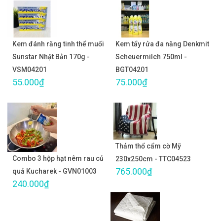
Kem đánh răng tinh thể muối
Kem tẩy rửa đa năng Denkmit
Sunstar Nhật Bản 170g -
Scheuermilch 750ml -
VSM04201
BGT04201
55.000₫
75.000₫
Thảm thổ cẩm cờ Mỹ
Combo 3 hộp hạt nêm rau củ
230x250cm - TTC04523
765.000₫
quả Kucharek - GVN01003
240.000₫