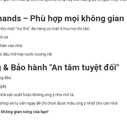
hands – Phù hợp mọi không gian
hư một "trợ thủ" đa năng có mặt ở mọi nơi chị cần:
h sẽ.
chân vào nhà.
 do dầu mỡ hay nước vương vãi.
 & Bảo hành "An tâm tuyệt đối"
ng đầu:
gày.
nhà sản xuất hoặc không ưng ý như mô tả.
, shop sẽ tư vấn ngay để chị chọn được mẫu ưng ý nhất cho căn nhà.
 không gian sống của bạn!