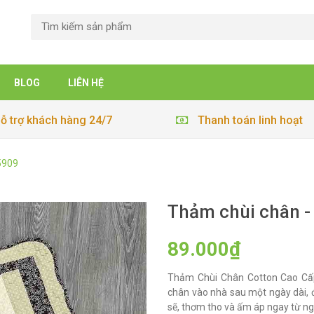
BLOG
LIÊN HỆ
ỗ trợ khách hàng 24/7
Thanh toán linh hoạt
5909
Thảm chùi chân -
89.000₫
Thảm Chùi Chân Cotton Cao Cấ
chân vào nhà sau một ngày dài, đi
sẽ, thơm tho và ấm áp ngay từ n