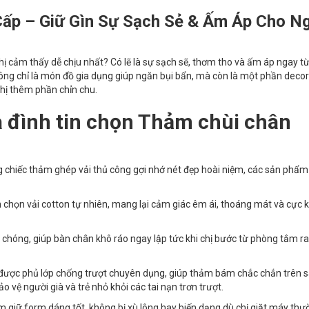
ấp – Giữ Gìn Sự Sạch Sẻ & Ấm Áp Cho N
hị cảm thấy dễ chịu nhất? Có lẽ là sự sạch sẽ, thơm tho và ấm áp ngay t
ng chỉ là món đồ gia dụng giúp ngăn bụi bẩn, mà còn là một phần decor
chị thêm phần chỉn chu.
a đình tin chọn Thảm chùi chân
g chiếc thảm ghép vải thủ công gợi nhớ nét đẹp hoài niệm, các sản phẩm 
chọn vải cotton tự nhiên, mang lại cảm giác êm ái, thoáng mát và cực 
hóng, giúp bàn chân khô ráo ngay lập tức khi chị bước từ phòng tắm ra
ược phủ lớp chống trượt chuyên dụng, giúp thảm bám chắc chắn trên 
 vệ người già và trẻ nhỏ khỏi các tai nạn trơn trượt.
 giữ form dáng tốt, không bị xù lông hay biến dạng dù chị giặt máy thư