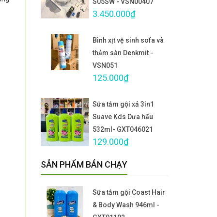
S05SW - VSN00407
3.450.000₫
Bình xịt vệ sinh sofa và
thảm sàn Denkmit -
VSN051
125.000₫
Sữa tắm gội xả 3in1
Suave Kds Dưa hấu
532ml- GXT046021
129.000₫
SẢN PHẨM BÁN CHẠY
Sữa tắm gội Coast Hair
& Body Wash 946ml -