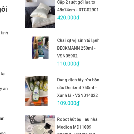
Cặp 2 ruột gối lụa tơ
gôi
48x74cm - RTG02901
420.000₫
ừ
 tinh
Chai xịt vệ sinh tủ lạnh
BECKMANN 250ml -
VSN05902
110.000₫
tại
Dung dịch tẩy rửa bồn
cầu Denkmit 750ml -
kỳ an
Xanh lá - VSN014022
109.000₫
sàn
Robot hút bụi lau nhà
Medion MD11889
ờng