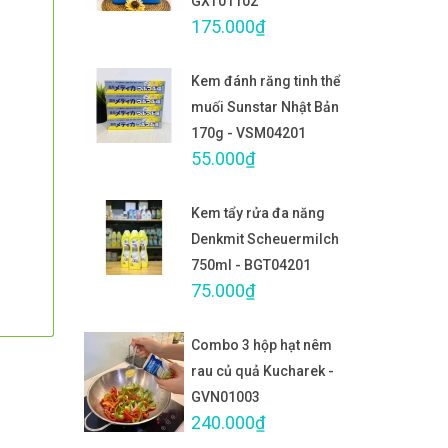
GXT01102
175.000₫
Kem đánh răng tinh thể
muối Sunstar Nhật Bản
170g - VSM04201
55.000₫
Kem tẩy rửa đa năng
Denkmit Scheuermilch
750ml - BGT04201
75.000₫
Combo 3 hộp hạt nêm
rau củ quả Kucharek -
GVN01003
240.000₫