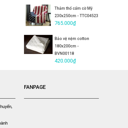
Thảm thổ cẩm cờ Mỹ
230x250cm - TTC04523
765.000₫
Bảo vệ nệm cotton
180x200cm -
BVN00118
420.000₫
FANPAGE
chuyển,
hành