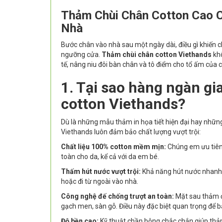
Thảm Chùi Chân Cotton Cao C
Nhà
Bước chân vào nhà sau một ngày dài, điều gì khiến c
ngưỡng cửa.
Thảm chùi chân cotton Viethands
khô
tế, nâng niu đôi bàn chân và tô điểm cho tổ ấm của 
1. Tại sao hàng ngàn gi
cotton Viethands?
Dù là những mẫu thảm in họa tiết hiện đại hay nhữn
Viethands luôn đảm bảo chất lượng vượt trội:
Chất liệu 100% cotton mềm mịn:
Chúng em ưu tiên 
toàn cho da, kể cả với da em bé.
Thấm hút nước vượt trội:
Khả năng hút nước nhanh c
hoặc đi từ ngoài vào nhà.
Công nghệ đế chống trượt an toàn:
Mặt sau thảm đ
gạch men, sàn gỗ. Điều này đặc biệt quan trọng để bảo
Độ bền cao:
Kỹ thuật chần bông chắc chắn giúp thảm