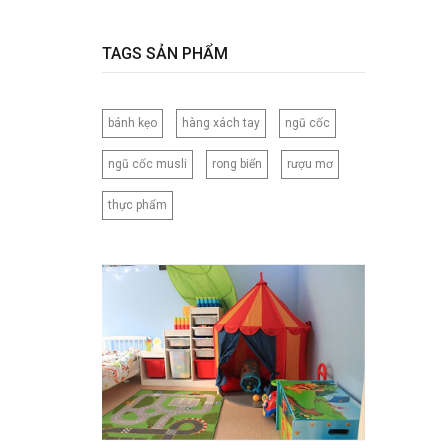
120CM
120X150CM
TAGS SẢN PHẨM
120X200CM
130X150CM
bánh kẹo
hàng xách tay
ngũ cốc
130X160CM
130X180CM
ngũ cốc musli
rong biển
rượu mơ
135X200CM
thực phẩm
140X200CM
150X200CM
150X210CM
160X200CM
160X210CM
160X220CM
165CM
173X218CM
180X200CM