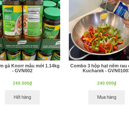
m gà Knorr mẫu mới 1.14kg
Combo 3 hộp hạt nêm rau 
- GVN002
Kucharek - GVN0100
240.000₫
240.000₫
Hết hàng
Mua hàng