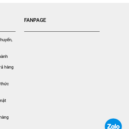
FANPAGE
chuyển,
hành
rả hàng
 thức
mật
hàng