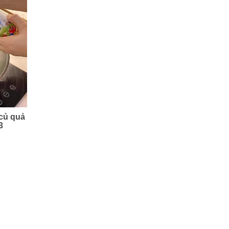
củ quả
3