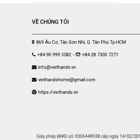
180X220CM
180X230CM
VỀ CHÚNG TÔI
180X260CM
200X210CM
200X220CM
869 Âu Cơ, Tân Sơn Nhì, Q. Tân Phú Tp.HCM
200X230CM
+84 90 999 3582 -
+84 28 7300 7271
210X230CM
210X240CM
info@viethands.vn
210X250CM
viethandshome@gmail.com
220X240CM
https://viethands.vn
230X245CM
230X250CM
CNB2
CNB3
CNB4
CNB5
Giấy phép ĐKKD số: 0306448938 cấp ngày 14/02/2011