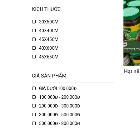
KÍCH THƯỚC
30X50CM
40X40CM
45X45CM
40X60CM
45X65CM
45X75CM
Hạt nê
48X74CM
GIÁ SẢN PHẨM
50X50CM
GIÁ DƯỚI 100.000Đ
50X70CM
100.000Đ - 200.000Đ
50X80CM
200.000Đ - 300.000Đ
50X135CM
300.000Đ - 500.000Đ
70X70CM
500.000Đ - 800.000Đ
70X90CM
800.000Đ - 1.000.000Đ
70X150CM