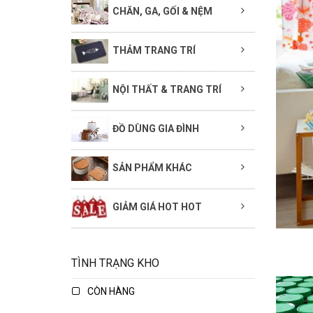
CHĂN, GA, GỐI & NỆM
THẢM TRANG TRÍ
NỘI THẤT & TRANG TRÍ
ĐỒ DÙNG GIA ĐÌNH
SẢN PHẨM KHÁC
GIẢM GIÁ HOT HOT
TÌNH TRẠNG KHO
CÒN HÀNG