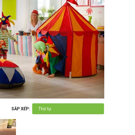
SẮP XẾP:
Thứ tự