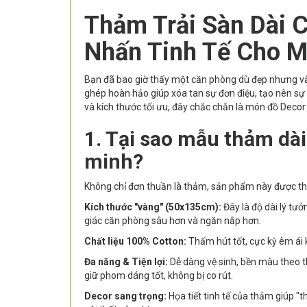
Thảm Trải Sàn Dài 
Nhấn Tinh Tế Cho M
Bạn đã bao giờ thấy một căn phòng dù đẹp nhưng vẫ
ghép hoàn hảo giúp xóa tan sự đơn điệu, tạo nên sự
và kích thước tối ưu, đây chắc chắn là món đồ Decor 
1. Tại sao mẫu thảm dà
minh?
Không chỉ đơn thuần là thảm, sản phẩm này được thiế
Kích thước "vàng" (50x135cm):
Đây là độ dài lý tưở
giác căn phòng sâu hơn và ngăn nắp hơn.
Chất liệu 100% Cotton:
Thấm hút tốt, cực kỳ êm ái k
Đa năng & Tiện lợi:
Dễ dàng vệ sinh, bền màu theo th
giữ phom dáng tốt, không bị co rút.
Decor sang trọng:
Họa tiết tinh tế của thảm giúp "