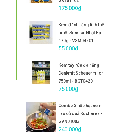
GXT01102
175.000₫
Kem đánh răng tinh thể
muối Sunstar Nhật Bản
170g - VSM04201
55.000₫
Kem tẩy rửa đa năng
Denkmit Scheuermilch
750ml - BGT04201
75.000₫
Combo 3 hộp hạt nêm
rau củ quả Kucharek -
GVN01003
240.000₫