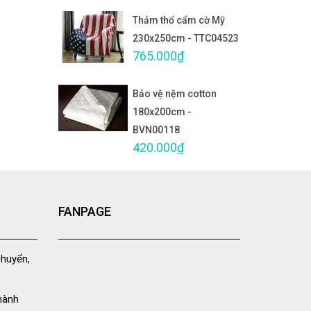
Thảm thổ cẩm cờ Mỹ
230x250cm - TTC04523
765.000₫
Bảo vệ nệm cotton
180x200cm -
BVN00118
420.000₫
FANPAGE
chuyển,
hành