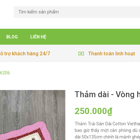
BLOG
LIÊN HỆ
ỗ trợ khách hàng 24/7
Thanh toán linh hoạt
26206
Thảm dài - Vòng 
250.000₫
Thảm Trải Sàn Dài Cotton Vieth
bao giờ thấy một căn phòng dù đ
dài 50x135cm chính là mảnh ghép 