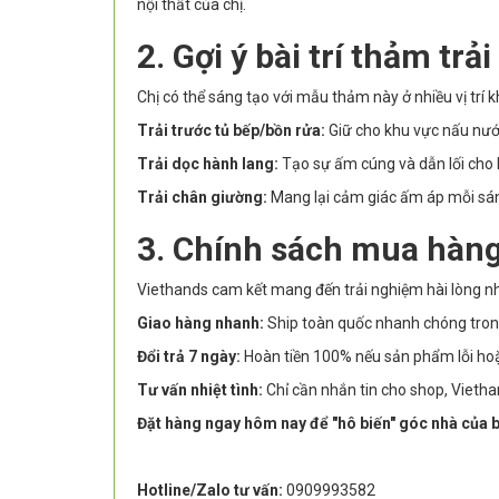
nội thất của chị.
2. Gợi ý bài trí thảm trả
Chị có thể sáng tạo với mẫu thảm này ở nhiều vị trí 
Trải trước tủ bếp/bồn rửa:
Giữ cho khu vực nấu nướn
Trải dọc hành lang:
Tạo sự ấm cúng và dẫn lối cho 
Trải chân giường:
Mang lại cảm giác ấm áp mỗi sán
3. Chính sách mua hàng
Viethands cam kết mang đến trải nghiệm hài lòng nh
Giao hàng nhanh:
Ship toàn quốc nhanh chóng tron
Đổi trả 7 ngày:
Hoàn tiền 100% nếu sản phẩm lỗi ho
Tư vấn nhiệt tình:
Chỉ cần nhắn tin cho shop, Vieth
Đặt hàng ngay hôm nay để "hô biến" góc nhà của b
Hotline/Zalo tư vấn:
0909993582