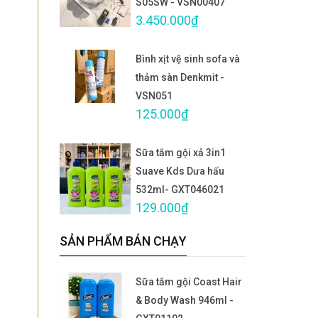
S05SW - VSN00407
3.450.000₫
Bình xịt vệ sinh sofa và
thảm sàn Denkmit -
VSN051
125.000₫
Sữa tắm gội xả 3in1
Suave Kds Dưa hấu
532ml- GXT046021
129.000₫
SẢN PHẨM BÁN CHẠY
Sữa tắm gội Coast Hair
& Body Wash 946ml -