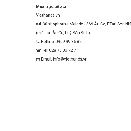
Mua trực tiếp tại:
Viethands.vn
🏡H30 shophouse Melody - 869 Âu Cơ, F.Tân Sơn Nh
(mũi tàu Âu Cơ, Luỹ Bán Bích)
📞 Hotline: 0909.99.35.82
☎ Tel: 028 73 00 72 71
📩 Email: info@viethands.vn