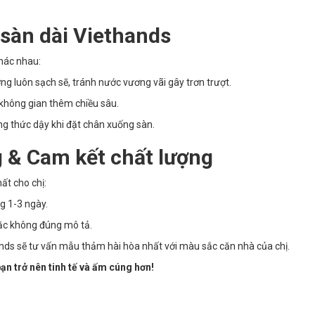
i sàn dài Viethands
khác nhau:
g luôn sạch sẽ, tránh nước vương vãi gây trơn trượt.
không gian thêm chiều sâu.
g thức dậy khi đặt chân xuống sàn.
 & Cam kết chất lượng
ất cho chị:
g 1-3 ngày.
ặc không đúng mô tả.
ands sẽ tư vấn mẫu thảm hài hòa nhất với màu sắc căn nhà của chị.
ạn trở nên tinh tế và ấm cúng hơn!