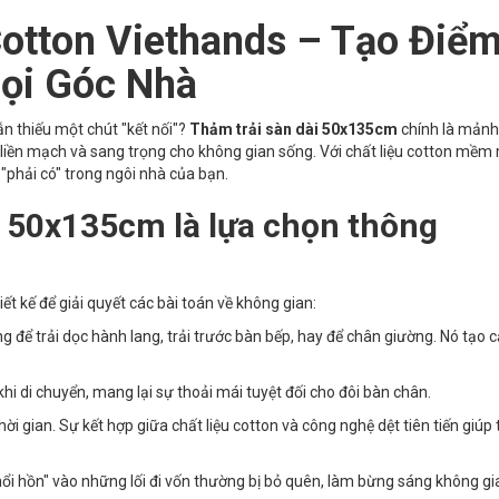
Cotton Viethands – Tạo Điể
ọi Góc Nhà
n thiếu một chút "kết nối"?
Thảm trải sàn dài 50x135cm
chính là mảnh
 liền mạch và sang trọng cho không gian sống. Với chất liệu cotton mềm
"phải có" trong ngôi nhà của bạn.
i 50x135cm là lựa chọn thông
t kế để giải quyết các bài toán về không gian:
ng để trải dọc hành lang, trải trước bàn bếp, hay để chân giường. Nó tạo
hi di chuyển, mang lại sự thoải mái tuyệt đối cho đôi bàn chân.
ời gian. Sự kết hợp giữa chất liệu cotton và công nghệ dệt tiên tiến giúp
thổi hồn" vào những lối đi vốn thường bị bỏ quên, làm bừng sáng không gi