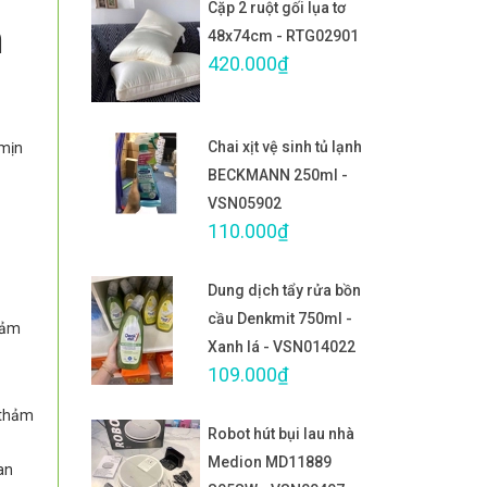
Cặp 2 ruột gối lụa tơ
m
48x74cm - RTG02901
420.000₫
Chai xịt vệ sinh tủ lạnh
 mịn
BECKMANN 250ml -
VSN05902
110.000₫
Dung dịch tẩy rửa bồn
cầu Denkmit 750ml -
 cảm
Xanh lá - VSN014022
109.000₫
 thảm
Robot hút bụi lau nhà
Medion MD11889
an