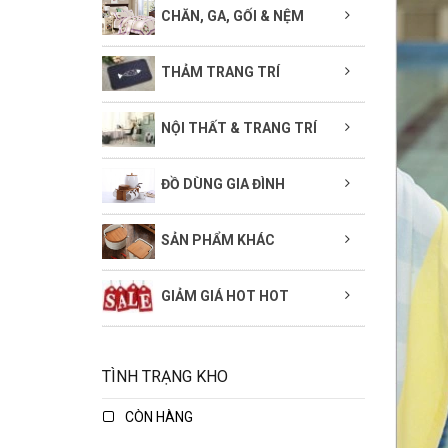
CHĂN, GA, GỐI & NỆM
THẢM TRANG TRÍ
NỘI THẤT & TRANG TRÍ
ĐỒ DÙNG GIA ĐÌNH
SẢN PHẨM KHÁC
GIẢM GIÁ HOT HOT
TÌNH TRẠNG KHO
CÒN HÀNG