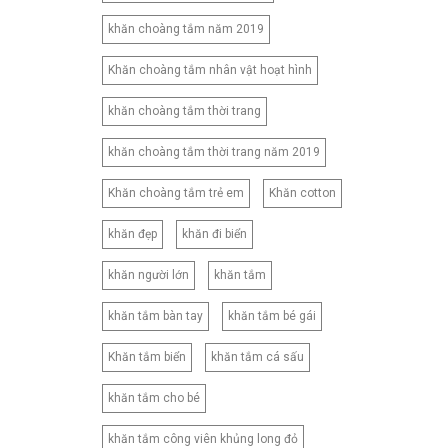
180X220CM
khăn choàng tắm năm 2019
180X230CM
180X260CM
Khăn choàng tắm nhân vật hoạt hình
200X210CM
khăn choàng tắm thời trang
200X220CM
khăn choàng tắm thời trang năm 2019
200X230CM
210X230CM
Khăn choàng tắm trẻ em
Khăn cotton
210X240CM
khăn đẹp
khăn đi biển
210X250CM
220X240CM
khăn người lớn
khăn tắm
230X245CM
khăn tắm bàn tay
khăn tắm bé gái
230X250CM
CNB2
Khăn tắm biển
khăn tắm cá sấu
CNB3
khăn tắm cho bé
CNB4
CNB5
khăn tắm công viên khủng long đỏ