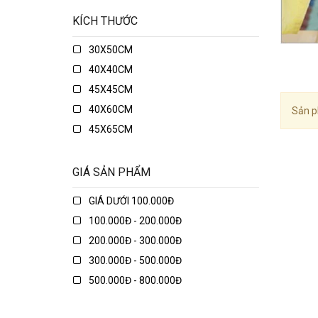
KÍCH THƯỚC
30X50CM
40X40CM
45X45CM
40X60CM
Sản p
45X65CM
45X75CM
48X74CM
GIÁ SẢN PHẨM
50X50CM
GIÁ DƯỚI 100.000Đ
50X70CM
100.000Đ - 200.000Đ
50X80CM
200.000Đ - 300.000Đ
50X135CM
300.000Đ - 500.000Đ
70X70CM
500.000Đ - 800.000Đ
70X90CM
800.000Đ - 1.000.000Đ
70X150CM