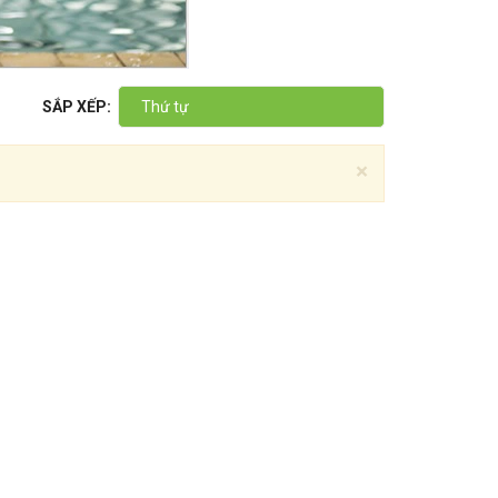
SẮP XẾP:
Thứ tự
×