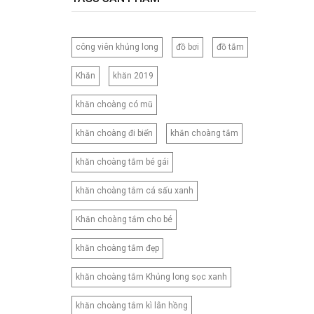
120CM
120X150CM
công viên khủng long
đồ bơi
đồ tắm
120X200CM
130X150CM
Khăn
khăn 2019
130X160CM
khăn choàng có mũ
130X180CM
135X200CM
khăn choàng đi biển
khăn choàng tắm
140X200CM
khăn choàng tắm bé gái
150X200CM
150X210CM
khăn choàng tắm cá sấu xanh
160X200CM
Khăn choàng tắm cho bé
160X210CM
160X220CM
khăn choàng tắm đẹp
165CM
khăn choàng tắm Khủng long sọc xanh
173X218CM
180X200CM
khăn choàng tắm kì lân hồng