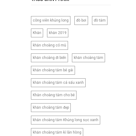
120CM
120X150CM
công viên khủng long
đồ bơi
đồ tắm
120X200CM
130X150CM
Khăn
khăn 2019
130X160CM
khăn choàng có mũ
130X180CM
135X200CM
khăn choàng đi biển
khăn choàng tắm
140X200CM
khăn choàng tắm bé gái
150X200CM
150X210CM
khăn choàng tắm cá sấu xanh
160X200CM
Khăn choàng tắm cho bé
160X210CM
160X220CM
khăn choàng tắm đẹp
165CM
khăn choàng tắm Khủng long sọc xanh
173X218CM
180X200CM
khăn choàng tắm kì lân hồng