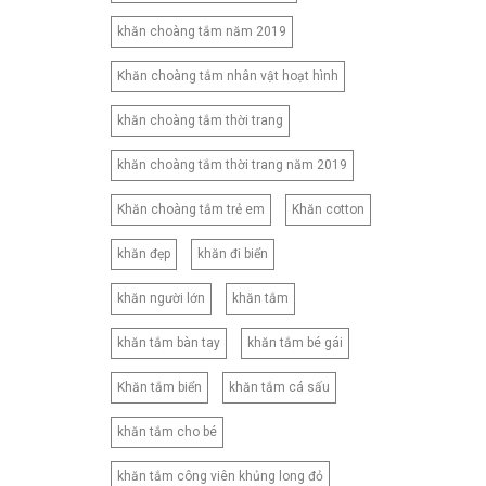
180X220CM
khăn choàng tắm năm 2019
180X230CM
180X260CM
Khăn choàng tắm nhân vật hoạt hình
200X210CM
khăn choàng tắm thời trang
200X220CM
khăn choàng tắm thời trang năm 2019
200X230CM
210X230CM
Khăn choàng tắm trẻ em
Khăn cotton
210X240CM
khăn đẹp
khăn đi biển
210X250CM
220X240CM
khăn người lớn
khăn tắm
230X245CM
khăn tắm bàn tay
khăn tắm bé gái
230X250CM
CNB2
Khăn tắm biển
khăn tắm cá sấu
CNB3
khăn tắm cho bé
CNB4
CNB5
khăn tắm công viên khủng long đỏ