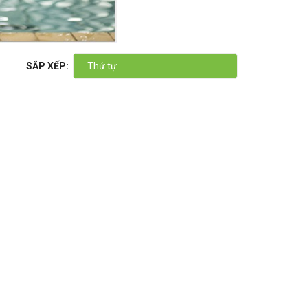
SẮP XẾP:
Thứ tự