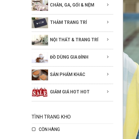
CHĂN, GA, GỐI & NỆM
THẢM TRANG TRÍ
NỘI THẤT & TRANG TRÍ
ĐỒ DÙNG GIA ĐÌNH
SẢN PHẨM KHÁC
GIẢM GIÁ HOT HOT
TÌNH TRẠNG KHO
CÒN HÀNG