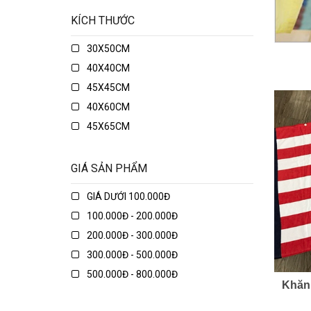
KÍCH THƯỚC
30X50CM
40X40CM
45X45CM
40X60CM
45X65CM
45X75CM
48X74CM
GIÁ SẢN PHẨM
50X50CM
GIÁ DƯỚI 100.000Đ
50X70CM
100.000Đ - 200.000Đ
50X80CM
200.000Đ - 300.000Đ
50X135CM
300.000Đ - 500.000Đ
70X70CM
500.000Đ - 800.000Đ
70X90CM
Khăn
800.000Đ - 1.000.000Đ
70X150CM