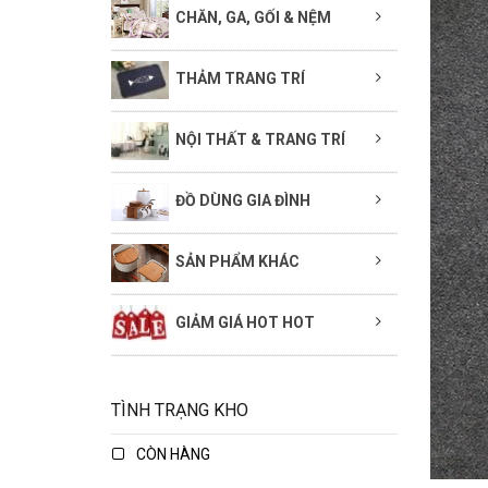
CHĂN, GA, GỐI & NỆM
THẢM TRANG TRÍ
NỘI THẤT & TRANG TRÍ
ĐỒ DÙNG GIA ĐÌNH
SẢN PHẨM KHÁC
GIẢM GIÁ HOT HOT
TÌNH TRẠNG KHO
CÒN HÀNG