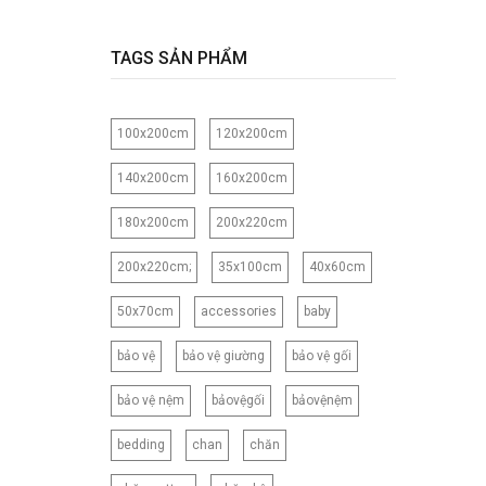
120CM
120X150CM
TAGS SẢN PHẨM
120X200CM
130X150CM
100x200cm
120x200cm
130X160CM
130X180CM
140x200cm
160x200cm
135X200CM
180x200cm
200x220cm
140X200CM
150X200CM
200x220cm;
35x100cm
40x60cm
150X210CM
50x70cm
accessories
baby
160X200CM
160X210CM
bảo vệ
bảo vệ giường
bảo vệ gối
160X220CM
bảo vệ nệm
bảovệgối
bảovệnệm
165CM
173X218CM
bedding
chan
chăn
180X200CM