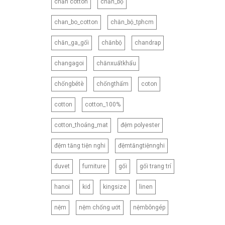
chăn cotton
chăn_bộ
180X220CM
180X230CM
chan_bo_cotton
chăn_bộ_tphcm
180X260CM
chăn_ga_gối
chănbộ
chandrap
200X210CM
200X220CM
changagoi
chănxuấtkhẩu
200X230CM
chốngbétè
chốngthấm
coton
210X230CM
cotton
cotton_100%
210X240CM
210X250CM
cotton_thoáng_mat
đệm polyester
220X240CM
đệm tăng tiện nghi
đệmtăngtiệnnghi
230X245CM
230X250CM
duvet
furniture
gối
gối trang trí
CNB2
hanoi
kid
kingsize
linen
CNB3
CNB4
nệm
nệm chống ướt
nệmbôngép
CNB5