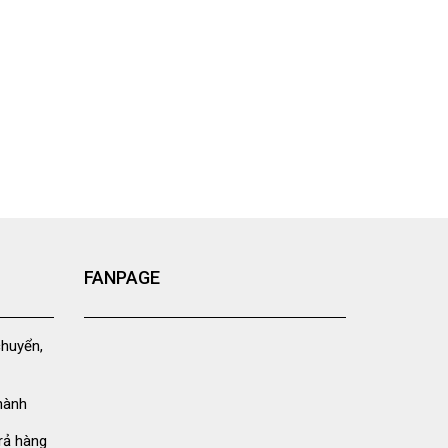
FANPAGE
chuyển,
hành
rả hàng