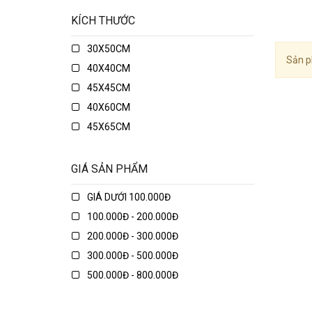
KÍCH THƯỚC
30X50CM
Sản p
40X40CM
45X45CM
40X60CM
45X65CM
45X75CM
48X74CM
GIÁ SẢN PHẨM
50X50CM
GIÁ DƯỚI 100.000Đ
50X70CM
100.000Đ - 200.000Đ
50X80CM
200.000Đ - 300.000Đ
50X135CM
300.000Đ - 500.000Đ
70X70CM
500.000Đ - 800.000Đ
70X90CM
800.000Đ - 1.000.000Đ
70X150CM