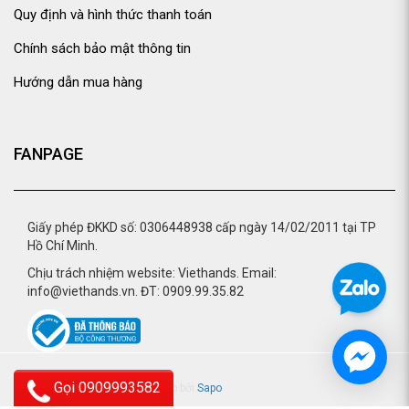
Quy định và hình thức thanh toán
Chính sách bảo mật thông tin
Hướng dẫn mua hàng
FANPAGE
Giấy phép ĐKKD số: 0306448938 cấp ngày 14/02/2011 tại TP
Hồ Chí Minh.
Chịu trách nhiệm website: Viethands. Email:
info@viethands.vn. ĐT: 0909.99.35.82
Gọi 0909993582
© 2015 - viethands.vn.
Cung cấp bởi
Sapo