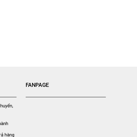
FANPAGE
chuyển,
hành
rả hàng