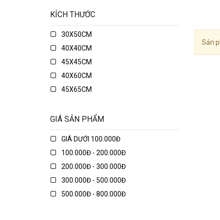
KÍCH THƯỚC
30X50CM
Sản p
40X40CM
45X45CM
40X60CM
45X65CM
45X75CM
48X74CM
GIÁ SẢN PHẨM
50X50CM
GIÁ DƯỚI 100.000Đ
50X70CM
100.000Đ - 200.000Đ
50X80CM
200.000Đ - 300.000Đ
50X135CM
300.000Đ - 500.000Đ
70X70CM
500.000Đ - 800.000Đ
70X90CM
800.000Đ - 1.000.000Đ
70X150CM