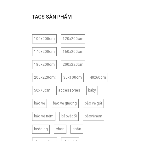
120CM
120X150CM
TAGS SẢN PHẨM
120X200CM
130X150CM
100x200cm
120x200cm
130X160CM
130X180CM
140x200cm
160x200cm
135X200CM
180x200cm
200x220cm
140X200CM
150X200CM
200x220cm;
35x100cm
40x60cm
150X210CM
50x70cm
accessories
baby
160X200CM
160X210CM
bảo vệ
bảo vệ giường
bảo vệ gối
160X220CM
bảo vệ nệm
bảovệgối
bảovệnệm
165CM
173X218CM
bedding
chan
chăn
180X200CM