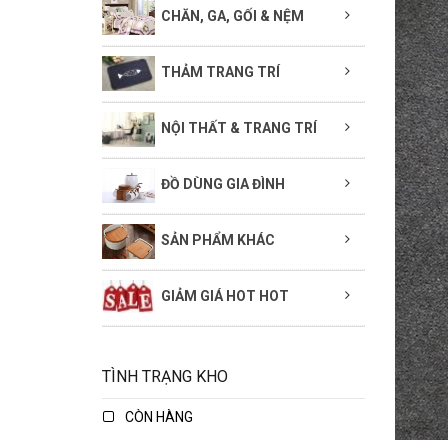
CHĂN, GA, GỐI & NỆM
THẢM TRANG TRÍ
NỘI THẤT & TRANG TRÍ
ĐỒ DÙNG GIA ĐÌNH
SẢN PHẨM KHÁC
GIẢM GIÁ HOT HOT
TÌNH TRẠNG KHO
CÒN HÀNG