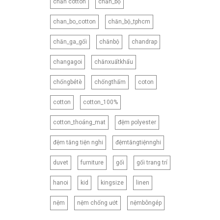
chăn cotton
chăn_bộ
180X220CM
180X230CM
chan_bo_cotton
chăn_bộ_tphcm
180X260CM
chăn_ga_gối
chănbộ
chandrap
200X210CM
200X220CM
changagoi
chănxuấtkhẩu
200X230CM
chốngbétè
chốngthấm
coton
210X230CM
cotton
cotton_100%
210X240CM
210X250CM
cotton_thoáng_mat
đệm polyester
220X240CM
đệm tăng tiện nghi
đệmtăngtiệnnghi
230X245CM
230X250CM
duvet
furniture
gối
gối trang trí
CNB2
hanoi
kid
kingsize
linen
CNB3
CNB4
nệm
nệm chống ướt
nệmbôngép
CNB5