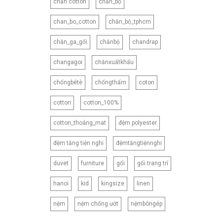
chăn cotton
chăn_bộ
180X220CM
180X230CM
chan_bo_cotton
chăn_bộ_tphcm
180X260CM
chăn_ga_gối
chănbộ
chandrap
200X210CM
200X220CM
changagoi
chănxuấtkhẩu
200X230CM
chốngbétè
chốngthấm
coton
210X230CM
cotton
cotton_100%
210X240CM
210X250CM
cotton_thoáng_mat
đệm polyester
220X240CM
đệm tăng tiện nghi
đệmtăngtiệnnghi
230X245CM
230X250CM
duvet
furniture
gối
gối trang trí
CNB2
hanoi
kid
kingsize
linen
CNB3
CNB4
nệm
nệm chống ướt
nệmbôngép
CNB5