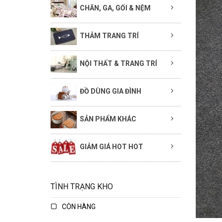
CHĂN, GA, GỐI & NỆM
THẢM TRANG TRÍ
NỘI THẤT & TRANG TRÍ
ĐỒ DÙNG GIA ĐÌNH
SẢN PHẨM KHÁC
GIẢM GIÁ HOT HOT
TÌNH TRẠNG KHO
CÒN HÀNG