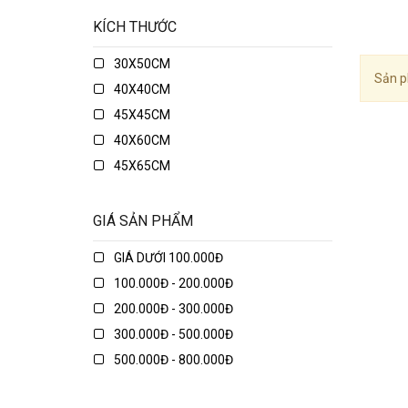
KÍCH THƯỚC
30X50CM
Sản p
40X40CM
45X45CM
40X60CM
45X65CM
45X75CM
48X74CM
GIÁ SẢN PHẨM
50X50CM
GIÁ DƯỚI 100.000Đ
50X70CM
100.000Đ - 200.000Đ
50X80CM
200.000Đ - 300.000Đ
50X135CM
300.000Đ - 500.000Đ
70X70CM
500.000Đ - 800.000Đ
70X90CM
800.000Đ - 1.000.000Đ
70X150CM