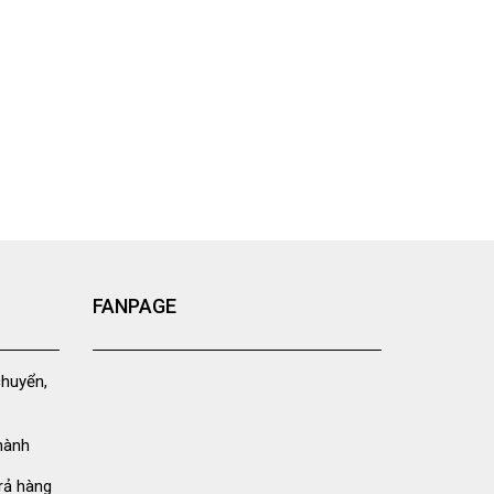
FANPAGE
chuyển,
hành
rả hàng