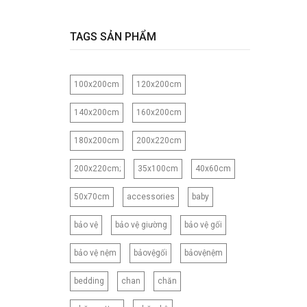
120CM
120X150CM
TAGS SẢN PHẨM
120X200CM
130X150CM
100x200cm
120x200cm
130X160CM
130X180CM
140x200cm
160x200cm
135X200CM
180x200cm
200x220cm
140X200CM
150X200CM
200x220cm;
35x100cm
40x60cm
150X210CM
50x70cm
accessories
baby
160X200CM
160X210CM
bảo vệ
bảo vệ giường
bảo vệ gối
160X220CM
bảo vệ nệm
bảovệgối
bảovệnệm
165CM
173X218CM
bedding
chan
chăn
180X200CM