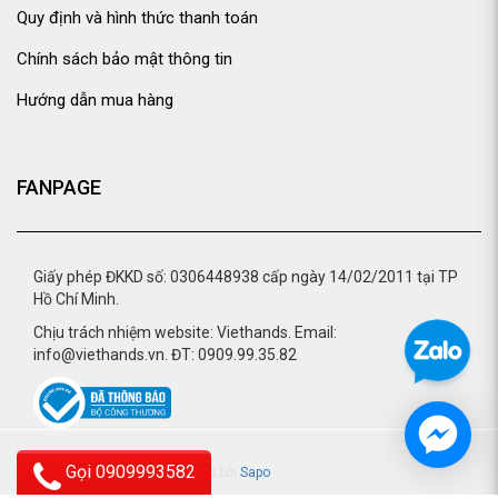
Quy định và hình thức thanh toán
Chính sách bảo mật thông tin
Hướng dẫn mua hàng
FANPAGE
Giấy phép ĐKKD số: 0306448938 cấp ngày 14/02/2011 tại TP
Hồ Chí Minh.
Chịu trách nhiệm website: Viethands. Email:
info@viethands.vn. ĐT: 0909.99.35.82
Gọi 0909993582
© 2015 - viethands.vn.
Cung cấp bởi
Sapo