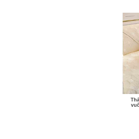
Thả
vuô