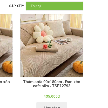
SẮP XẾP:
Thứ tự
n xéo
Thảm sofa 90x180cm - Đan xéo
cafe sữa - TSF12792
435.000₫