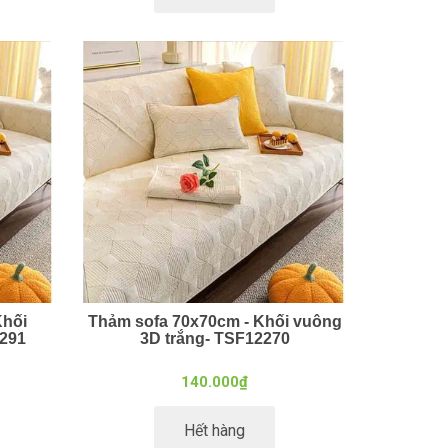
Khối
Thảm sofa 70x70cm - Khối vuông
2291
3D trắng- TSF12270
140.000₫
Hết hàng