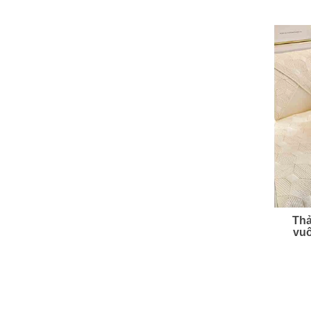
Thả
vuô