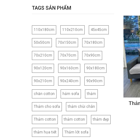
120CM
TAGS SẢN PHẨM
120X150CM
120X200CM
110x180cm
110x210cm
45x45cm
130X150CM
130X160CM
50x50cm
70x150cm
70x180cm
130X180CM
70x210cm
70x70cm
70x90cm
135X200CM
140X200CM
90x120cm
90x160cm
90x180cm
150X200CM
90x210cm
90x240cm
90x90cm
150X210CM
160X200CM
chăn cotton
hảm sofa
thảm
160X210CM
Thảm
Thảm cho sofa
thảm chùi chân
160X220CM
165CM
Thảm cotton
thảm cotton
thảm đẹp
173X218CM
thảm họa tiết
Thảm lót sofa
180X200CM