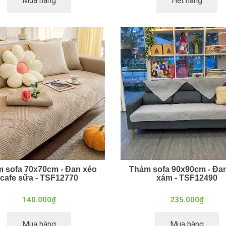
Mua hàng
Hết hàng
 sofa 70x70cm - Đan xéo
Thảm sofa 90x90cm - Đa
cafe sữa - TSF12770
xám - TSF12490
140.000₫
235.000₫
Mua hàng
Mua hàng