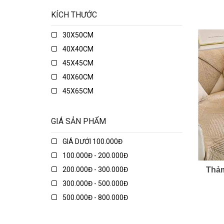
KÍCH THƯỚC
30X50CM
40X40CM
45X45CM
40X60CM
45X65CM
45X75CM
48X74CM
GIÁ SẢN PHẨM
50X50CM
GIÁ DƯỚI 100.000Đ
50X70CM
100.000Đ - 200.000Đ
50X80CM
200.000Đ - 300.000Đ
Thảm
50X135CM
300.000Đ - 500.000Đ
70X70CM
500.000Đ - 800.000Đ
70X90CM
800.000Đ - 1.000.000Đ
70X150CM