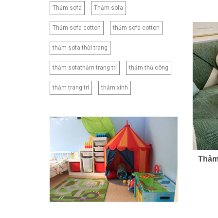
180X220CM
Thảm sofa
Thảm sofa
180X230CM
Thảm sofa cotton
thảm sofa cotton
180X260CM
200X210CM
thảm sofa thời trang
200X220CM
thảm sofathảm trang trí
thảm thủ công
200X230CM
thảm trang trí
thảm xinh
210X230CM
210X240CM
210X250CM
220X240CM
230X245CM
230X250CM
Thảm
CNB2
CNB3
CNB4
CNB5