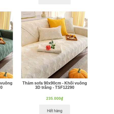
 vuông
Thảm sofa 90x90cm - Khối vuông
70
3D trắng - TSF12290
235.000₫
Hết hàng