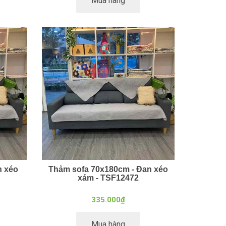
Mua hàng
n xéo
Thảm sofa 70x180cm - Đan xéo
xám - TSF12472
335.000₫
Mua hàng