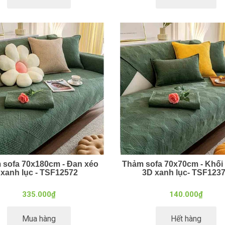
 sofa 70x180cm - Đan xéo
Thảm sofa 70x70cm - Khối
xanh lục - TSF12572
3D xanh lục- TSF123
335.000₫
140.000₫
Mua hàng
Hết hàng