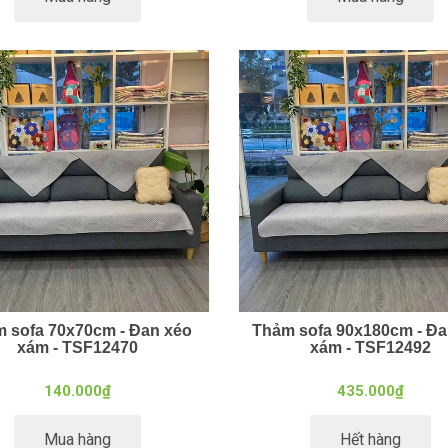
 sofa 70x70cm - Đan xéo
Thảm sofa 90x180cm - Đa
xám - TSF12470
xám - TSF12492
140.000₫
435.000₫
Mua hàng
Hết hàng