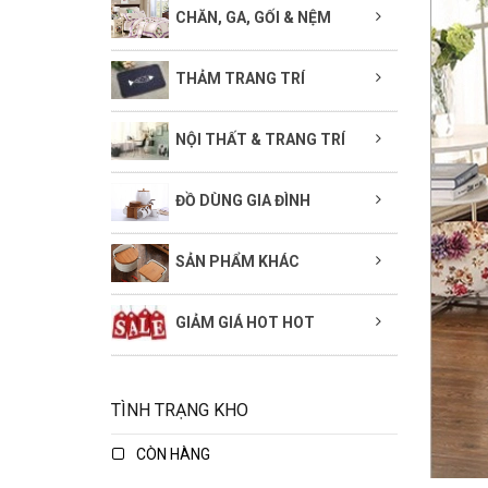
CHĂN, GA, GỐI & NỆM
THẢM TRANG TRÍ
NỘI THẤT & TRANG TRÍ
ĐỒ DÙNG GIA ĐÌNH
SẢN PHẨM KHÁC
GIẢM GIÁ HOT HOT
TÌNH TRẠNG KHO
CÒN HÀNG