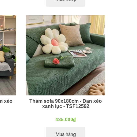
n xéo
Thảm sofa 90x180cm - Đan xéo
xanh lục - TSF12592
435.000₫
Mua hàng