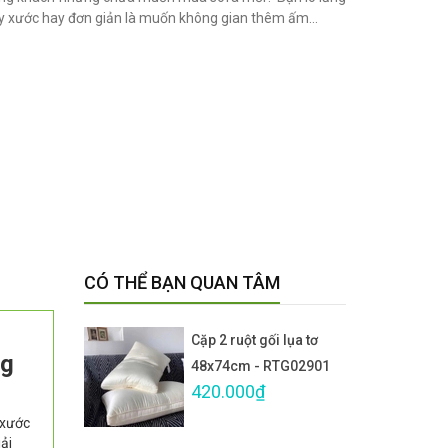
ầy xước hay đơn giản là muốn không gian thêm ấm...
CÓ THỂ BẠN QUAN TÂM
Cặp 2 ruột gối lụa tơ
ng
48x74cm - RTG02901
420.000₫
 xước
iải