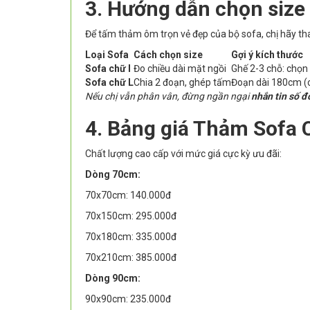
3. Hướng dẫn chọn size
Để tấm thảm ôm trọn vẻ đẹp của bộ sofa, chị hãy th
Loại Sofa
Cách chọn size
Gợi ý kích thước
Sofa chữ I
Đo chiều dài mặt ngồi
Ghế 2-3 chỗ: chọ
Sofa chữ L
Chia 2 đoạn, ghép tấm
Đoạn dài 180cm (
Nếu chị vẫn phân vân, đừng ngần ngại
nhắn tin số đ
4. Bảng giá Thảm Sofa 
Chất lượng cao cấp với mức giá cực kỳ ưu đãi:
Dòng 70cm:
70x70cm: 140.000đ
70x150cm: 295.000đ
70x180cm: 335.000đ
70x210cm: 385.000đ
Dòng 90cm:
90x90cm: 235.000đ