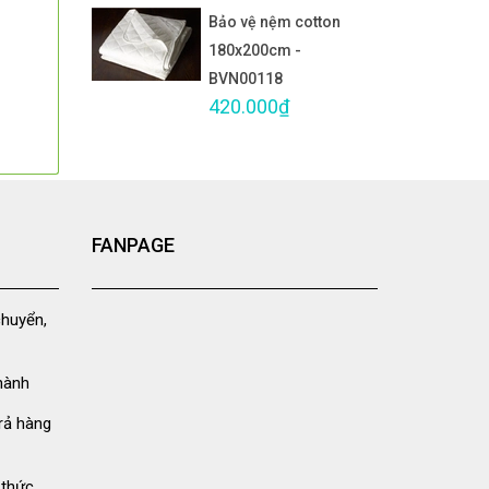
Bảo vệ nệm cotton
180x200cm -
BVN00118
420.000₫
FANPAGE
chuyển,
hành
rả hàng
 thức