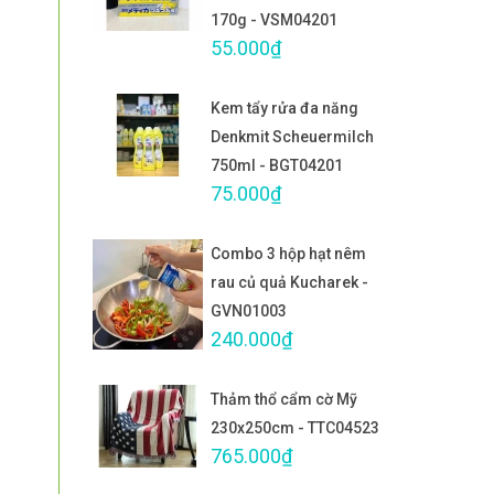
170g - VSM04201
55.000₫
Kem tẩy rửa đa năng
Denkmit Scheuermilch
750ml - BGT04201
75.000₫
Combo 3 hộp hạt nêm
rau củ quả Kucharek -
GVN01003
240.000₫
Thảm thổ cẩm cờ Mỹ
230x250cm - TTC04523
765.000₫