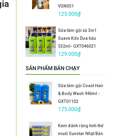
gia
VSN051
125.000₫
Sữa tắm gội xả 3in1
Suave Kds Dưa hấu
532ml- GXT046021
129.000₫
SẢN PHẨM BÁN CHẠY
Sữa tắm gội Coast Hair
& Body Wash 946ml -
GXT01102
175.000₫
Kem đánh răng tinh thể
muối Sunstar Nhật Bản