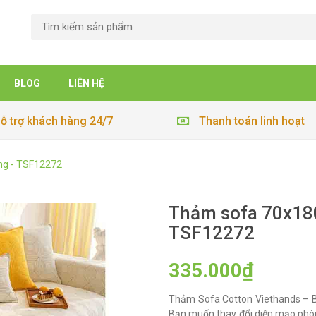
BLOG
LIÊN HỆ
ỗ trợ khách hàng 24/7
Thanh toán linh hoạt
ng - TSF12272
Thảm sofa 70x180
TSF12272
335.000₫
Thảm Sofa Cotton Viethands – B
Bạn muốn thay đổi diện mạo phò