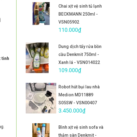
Chai xịt vệ sinh tủ lạnh
BECKMANN 250ml -
n
VSN05902
110.000₫
Dung dịch tẩy rửa bồn
cầu Denkmit 750ml -
 tình
Xanh lá - VSN014022
109.000₫
Robot hút bụi lau nhà
Medion MD11889
S05SW - VSN00407
3.450.000₫
ng.
Bình xịt vệ sinh sofa và
thảm sàn Denkmit -