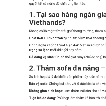
quyết tất cả nỗi lo đó chỉ trong tích tắc.
1. Tại sao hàng ngàn gi
Viethands?
Không chỉ là một tấm trải ghế thông thường, thảm sof
Chất liệu 100% cotton tự nhiên:
Mềm mại, thoáng má
Công nghệ chống trượt hiện đại:
Mặt sau được phủ 
trạng xô lệch
mỗi khi ngồi hay nằm.
Dễ dàng vệ sinh:
Chị có thể giặt máy (chế độ nhẹ) h
2. Thảm sofa đa năng –
Sự linh hoạt là lý do khiến sản phẩm này luôn nằm tr
Bảo vệ sofa:
Chống bụi bẩn, vết ố, đặc biệt là bảo 
Không gian sinh hoạt:
Làm thảm trải sàn cho bé vui 
Tiện ích đa dạng:
Phù hợp làm thảm kê bàn trà, thả