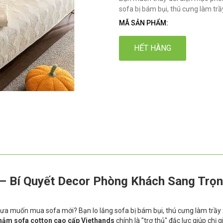
sofa bị bám bụi, thú cưng làm tr
MÃ SẢN PHẨM:
HẾT HÀNG
– Bí Quyết Decor Phòng Khách Sang Trọ
a muốn mua sofa mới? Bạn lo lắng sofa bị bám bụi, thú cưng làm trầy
hảm sofa cotton cao cấp Viethands
chính là "trợ thủ" đắc lực giúp chị g