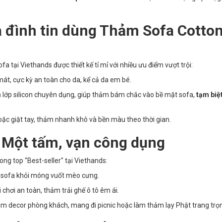
a đình tin dùng Thảm Sofa Cotto
a tại Viethands được thiết kế tỉ mỉ với nhiều ưu điểm vượt trội:
t, cực kỳ an toàn cho da, kể cả da em bé.
lớp silicon chuyên dụng, giúp thảm bám chắc vào bề mặt sofa,
tạm biệt
oặc giặt tay, thảm nhanh khô và bền màu theo thời gian.
 Một tấm, vạn công dụng
ong top "Best-seller" tại Viethands:
vệ sofa khỏi móng vuốt mèo cưng.
chơi an toàn, thảm trải ghế ô tô êm ái.
m decor phòng khách, mang đi picnic hoặc làm thảm lạy Phật trang trọ