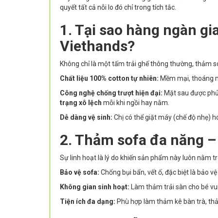
quyết tất cả nỗi lo đó chỉ trong tích tắc.
1. Tại sao hàng ngàn gi
Viethands?
Không chỉ là một tấm trải ghế thông thường, thảm sof
Chất liệu 100% cotton tự nhiên:
Mềm mại, thoáng má
Công nghệ chống trượt hiện đại:
Mặt sau được phủ 
trạng xô lệch
mỗi khi ngồi hay nằm.
Dễ dàng vệ sinh:
Chị có thể giặt máy (chế độ nhẹ) h
2. Thảm sofa đa năng –
Sự linh hoạt là lý do khiến sản phẩm này luôn nằm tr
Bảo vệ sofa:
Chống bụi bẩn, vết ố, đặc biệt là bảo 
Không gian sinh hoạt:
Làm thảm trải sàn cho bé vui 
Tiện ích đa dạng:
Phù hợp làm thảm kê bàn trà, thả