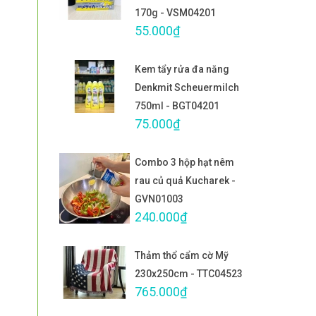
170g - VSM04201
55.000₫
Kem tẩy rửa đa năng
Denkmit Scheuermilch
750ml - BGT04201
75.000₫
Combo 3 hộp hạt nêm
rau củ quả Kucharek -
GVN01003
240.000₫
Thảm thổ cẩm cờ Mỹ
230x250cm - TTC04523
765.000₫