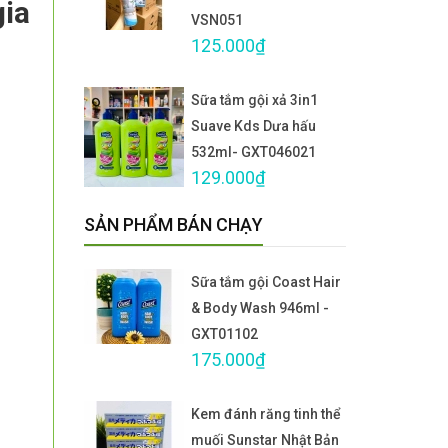
gia
VSN051
125.000₫
Sữa tắm gội xả 3in1
Suave Kds Dưa hấu
532ml- GXT046021
129.000₫
SẢN PHẨM BÁN CHẠY
Sữa tắm gội Coast Hair
& Body Wash 946ml -
GXT01102
175.000₫
Kem đánh răng tinh thể
muối Sunstar Nhật Bản