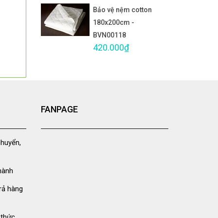
Bảo vệ nệm cotton
180x200cm -
BVN00118
420.000₫
FANPAGE
chuyển,
hành
rả hàng
 thức