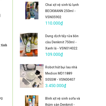
Chai xịt vệ sinh tủ lạnh
BECKMANN 250ml -
n
VSN05902
110.000₫
Dung dịch tẩy rửa bồn
cầu Denkmit 750ml -
 tình
Xanh lá - VSN014022
109.000₫
Robot hút bụi lau nhà
Medion MD11889
S05SW - VSN00407
3.450.000₫
ng.
Bình xịt vệ sinh sofa và
thảm sàn Denkmit -