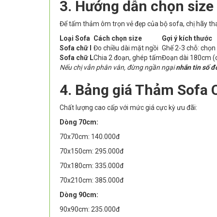
3. Hướng dẫn chọn size
Để tấm thảm ôm trọn vẻ đẹp của bộ sofa, chị hãy th
Loại Sofa
Cách chọn size
Gợi ý kích thước
Sofa chữ I
Đo chiều dài mặt ngồi
Ghế 2-3 chỗ: chọ
Sofa chữ L
Chia 2 đoạn, ghép tấm
Đoạn dài 180cm (
Nếu chị vẫn phân vân, đừng ngần ngại
nhắn tin số đ
4. Bảng giá Thảm Sofa 
Chất lượng cao cấp với mức giá cực kỳ ưu đãi:
Dòng 70cm:
70x70cm: 140.000đ
70x150cm: 295.000đ
70x180cm: 335.000đ
70x210cm: 385.000đ
Dòng 90cm:
90x90cm: 235.000đ