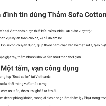
a đình tin dùng Thảm Sofa Cotto
a tại Viethands được thiết kế tỉ mỉ với nhiều ưu điểm vượt trội:
t, cực kỳ an toàn cho da, kể cả da em bé.
lớp silicon chuyên dụng, giúp thảm bám chắc vào bề mặt sofa,
tạm biệt
oặc giặt tay, thảm nhanh khô và bền màu theo thời gian.
 Một tấm, vạn công dụng
ong top "Best-seller" tại Viethands:
vệ sofa khỏi móng vuốt mèo cưng.
chơi an toàn, thảm trải ghế ô tô êm ái.
m decor phòng khách, mang đi picnic hoặc làm thảm lạy Phật trang trọ