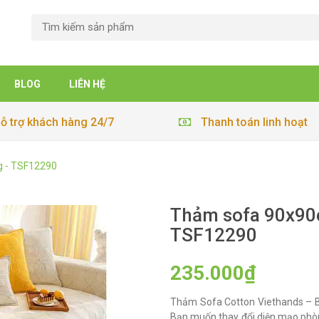
BLOG
LIÊN HỆ
ỗ trợ khách hàng 24/7
Thanh toán linh hoạt
g - TSF12290
Thảm sofa 90x90c
TSF12290
235.000₫
Thảm Sofa Cotton Viethands – B
Bạn muốn thay đổi diện mạo phò