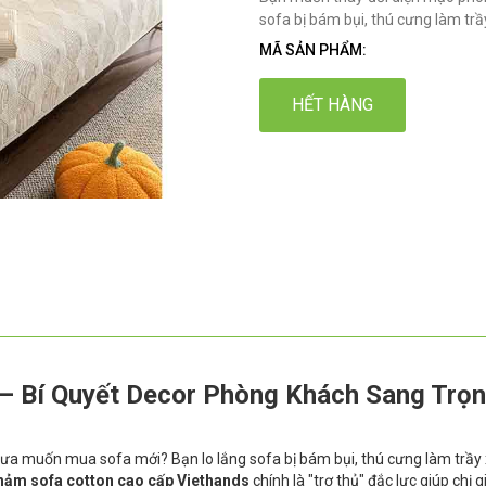
sofa bị bám bụi, thú cưng làm tr
MÃ SẢN PHẨM:
HẾT HÀNG
– Bí Quyết Decor Phòng Khách Sang Trọ
a muốn mua sofa mới? Bạn lo lắng sofa bị bám bụi, thú cưng làm trầy
hảm sofa cotton cao cấp Viethands
chính là "trợ thủ" đắc lực giúp chị g