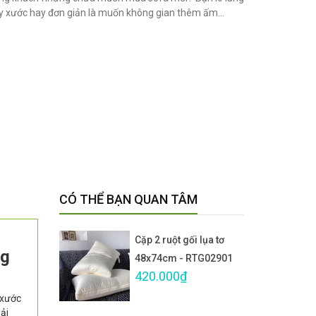
ầy xước hay đơn giản là muốn không gian thêm ấm...
CÓ THỂ BẠN QUAN TÂM
Cặp 2 ruột gối lụa tơ
ng
48x74cm - RTG02901
420.000₫
 xước
iải