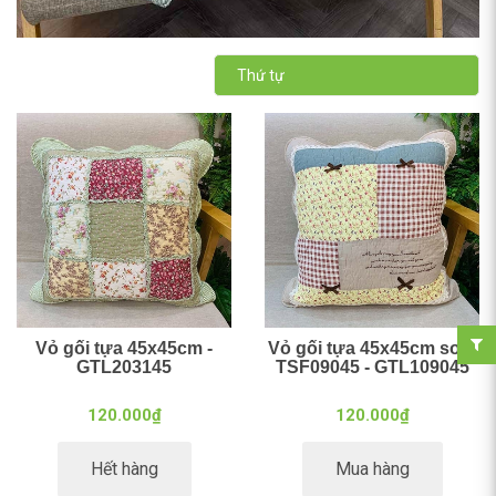
Thứ tự
Vỏ gối tựa 45x45cm -
Vỏ gối tựa 45x45cm sofa
GTL203145
TSF09045 - GTL109045
120.000₫
120.000₫
Hết hàng
Mua hàng