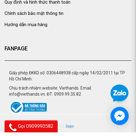
Quy định và hình thức thanh toán
Chính sách bảo mật thông tin
Hướng dẫn mua hàng
FANPAGE
Giấy phép ĐKKD số: 0306448938 cấp ngày 14/02/2011 tại TP
Hồ Chí Minh.
Chịu trách nhiệm website: Viethands. Email:
info@viethands.vn. ĐT: 0909.99.35.82
Gọi 0909993582
© 2015 - viethands.vn.
Cung cấp bởi
Sapo