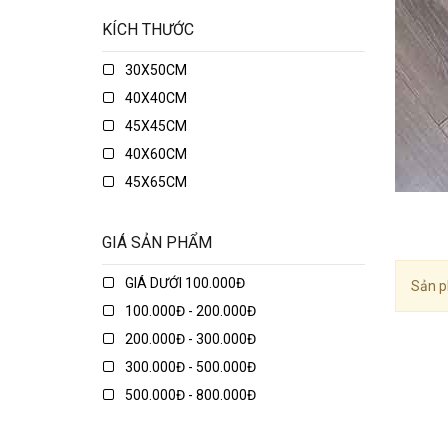
KÍCH THƯỚC
30X50CM
40X40CM
45X45CM
40X60CM
45X65CM
45X75CM
48X74CM
GIÁ SẢN PHẨM
50X50CM
GIÁ DƯỚI 100.000Đ
Sản p
50X70CM
100.000Đ - 200.000Đ
50X80CM
200.000Đ - 300.000Đ
50X135CM
300.000Đ - 500.000Đ
70X70CM
500.000Đ - 800.000Đ
70X90CM
800.000Đ - 1.000.000Đ
70X150CM