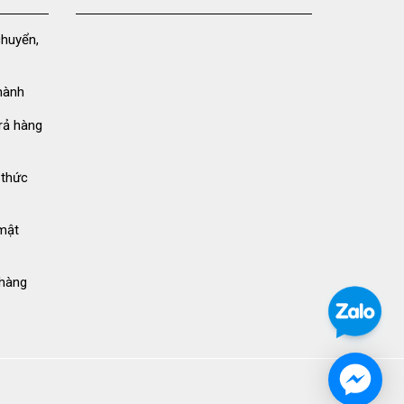
chuyển,
hành
rả hàng
 thức
mật
hàng