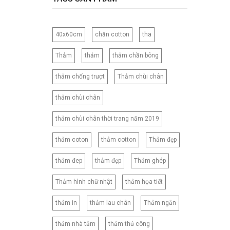
120CM
120X150CM
40x60cm
chăn cotton
tha
120X200CM
130X150CM
Thảm
thảm
thảm chần bông
130X160CM
thảm chống trượt
Thảm chùi chân
130X180CM
135X200CM
thảm chùi chân
140X200CM
thảm chùi chân thời trang năm 2019
150X200CM
150X210CM
thảm coton
thảm cotton
Thảm đẹp
160X200CM
thảm đep
thảm đẹp
Thảm ghép
160X210CM
160X220CM
Thảm hình chữ nhật
thảm họa tiết
165CM
thảm in
thảm lau chân
Thảm ngắn
173X218CM
180X200CM
thảm nhà tắm
thảm thủ công