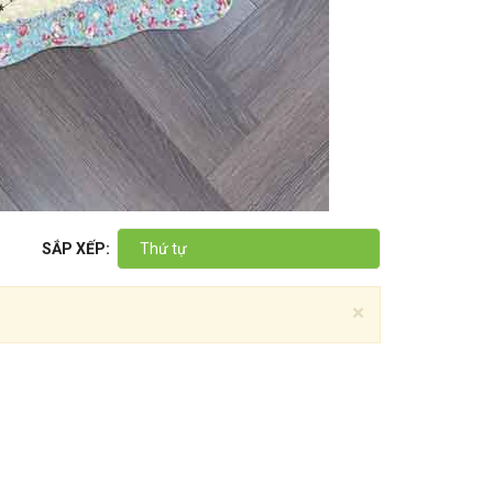
SẮP XẾP:
Thứ tự
×