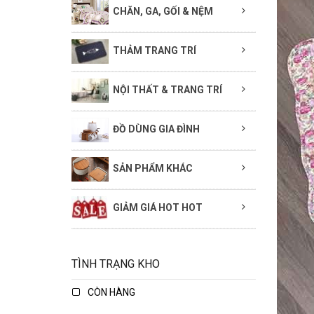
CHĂN, GA, GỐI & NỆM
THẢM TRANG TRÍ
NỘI THẤT & TRANG TRÍ
ĐỒ DÙNG GIA ĐÌNH
SẢN PHẨM KHÁC
GIẢM GIÁ HOT HOT
TÌNH TRẠNG KHO
CÒN HÀNG