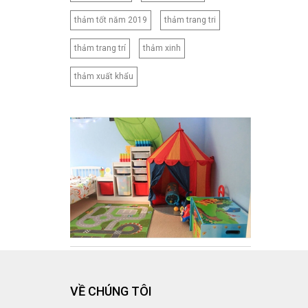
180X220CM
thảm tốt năm 2019
thảm trang tri
180X230CM
180X260CM
thảm trang trí
thảm xinh
200X210CM
thảm xuất khẩu
200X220CM
200X230CM
210X230CM
210X240CM
210X250CM
220X240CM
230X245CM
230X250CM
CNB2
CNB3
CNB4
VỀ CHÚNG TÔI
CNB5