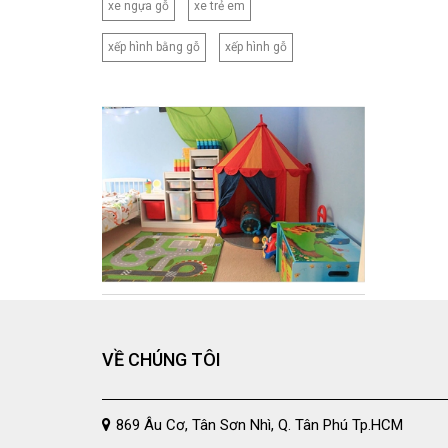
xe ngựa gỗ
xe trẻ em
xếp hình bằng gỗ
xếp hình gỗ
VỀ CHÚNG TÔI
869 Âu Cơ, Tân Sơn Nhì, Q. Tân Phú Tp.HCM