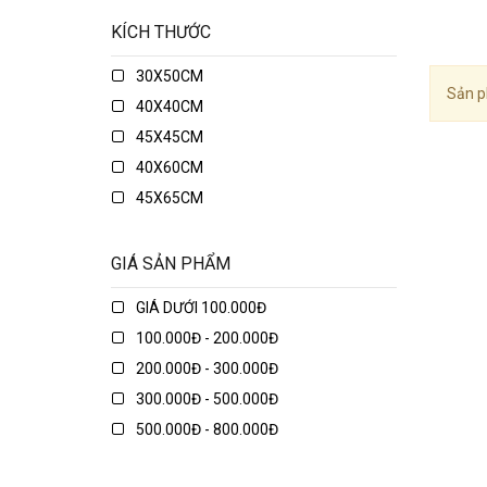
KÍCH THƯỚC
30X50CM
Sản p
40X40CM
45X45CM
40X60CM
45X65CM
45X75CM
48X74CM
GIÁ SẢN PHẨM
50X50CM
GIÁ DƯỚI 100.000Đ
50X70CM
100.000Đ - 200.000Đ
50X80CM
200.000Đ - 300.000Đ
50X135CM
300.000Đ - 500.000Đ
70X70CM
500.000Đ - 800.000Đ
70X90CM
800.000Đ - 1.000.000Đ
70X150CM