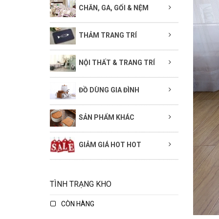
CHĂN, GA, GỐI & NỆM
THẢM TRANG TRÍ
NỘI THẤT & TRANG TRÍ
ĐỒ DÙNG GIA ĐÌNH
SẢN PHẨM KHÁC
GIẢM GIÁ HOT HOT
TÌNH TRẠNG KHO
CÒN HÀNG