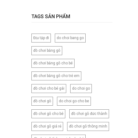
120CM
120X150CM
TAGS SẢN PHẨM
120X200CM
130X150CM
Địu tập đi
do choi bang go
130X160CM
130X180CM
đồ chơi bằng gỗ
135X200CM
đồ chơi bằng gỗ cho bé
140X200CM
150X200CM
đồ chơi bằng gỗ cho trẻ em
150X210CM
đồ chơi cho bé gái
do choi go
160X200CM
160X210CM
đồ chơi gỗ
do choi go cho be
160X220CM
đồ chơi gỗ cho bé
đồ chơi gỗ đức thành
165CM
173X218CM
đồ chơi gỗ giá rẻ
đồ chơi gỗ thông minh
180X200CM