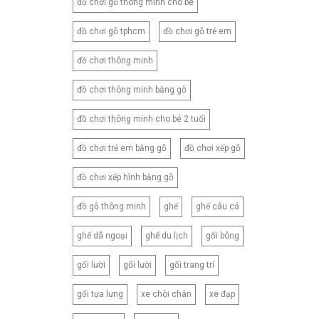
đồ chơi gỗ thông minh cho bé
180X220CM
180X230CM
đồ chơi gỗ tphcm
đồ chơi gỗ trẻ em
180X260CM
đồ chơi thông minh
200X210CM
200X220CM
đồ chơi thông minh bằng gỗ
200X230CM
đồ chơi thông minh cho bé 2 tuổi
210X230CM
đồ chơi trẻ em bằng gỗ
đồ chơi xếp gỗ
210X240CM
210X250CM
đồ chơi xếp hình bằng gỗ
220X240CM
đồ gỗ thông minh
ghế
ghế câu cá
230X245CM
230X250CM
ghế dã ngoại
ghế du lịch
gối bông
CNB2
gối lười
gối lười
gối trang trí
CNB3
CNB4
gối tựa lưng
xe chòi chân
xe đạp
CNB5