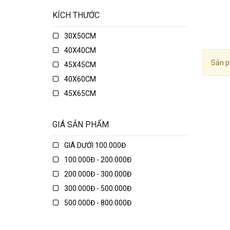
KÍCH THƯỚC
30X50CM
40X40CM
Sản p
45X45CM
40X60CM
45X65CM
45X75CM
48X74CM
GIÁ SẢN PHẨM
50X50CM
GIÁ DƯỚI 100.000Đ
50X70CM
100.000Đ - 200.000Đ
50X80CM
200.000Đ - 300.000Đ
50X135CM
300.000Đ - 500.000Đ
70X70CM
500.000Đ - 800.000Đ
70X90CM
800.000Đ - 1.000.000Đ
70X150CM