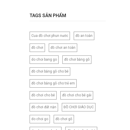
120CM
120X150CM
TAGS SẢN PHẨM
120X200CM
130X150CM
Cua đồ chơi phun nước
đồ an toàn
130X160CM
130X180CM
đồ chơi
đồ chơi an toàn
135X200CM
do choi bang go
đồ chơi bằng gỗ
140X200CM
150X200CM
đồ chơi bằng gỗ cho bé
150X210CM
đồ chơi bằng gỗ cho trẻ em
160X200CM
160X210CM
đồ chơi cho bé
đồ chơi cho bé gái
160X220CM
đồ chơi đất nặn
ĐỒ CHƠI GIÁO DỤC
165CM
173X218CM
do choi go
đồ chơi gỗ
180X200CM