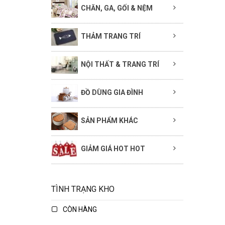
CHĂN, GA, GỐI & NỆM
THẢM TRANG TRÍ
NỘI THẤT & TRANG TRÍ
ĐỒ DÙNG GIA ĐÌNH
SẢN PHẨM KHÁC
GIẢM GIÁ HOT HOT
TÌNH TRẠNG KHO
CÒN HÀNG