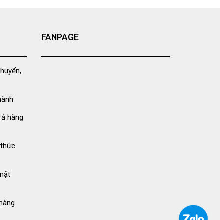
FANPAGE
chuyển,
hành
rả hàng
 thức
mật
hàng