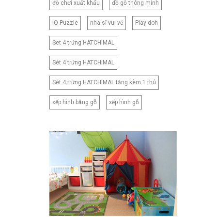
đồ chơi xuất khẩu
đồ gỗ thông minh
IQ Puzzle
nha sĩ vui vẻ
Play-doh
Set 4 trứng HATCHIMAL
Sét 4 trứng HATCHIMAL
Sét 4 trứng HATCHIMAL tặng kèm 1 thú
xếp hình bằng gỗ
xếp hình gỗ