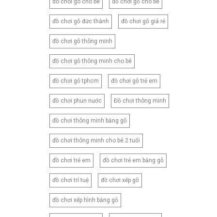
do choi go cho be
đồ chơi gỗ cho bé
180X220CM
180X230CM
đồ chơi gỗ đức thành
đồ chơi gỗ giá rẻ
180X260CM
đồ chơi gỗ thông minh
200X210CM
200X220CM
đồ chơi gỗ thông minh cho bé
200X230CM
đồ chơi gỗ tphcm
đồ chơi gỗ trẻ em
210X230CM
đồ chơi phun nước
Đồ chơi thông minh
210X240CM
210X250CM
đồ chơi thông minh bằng gỗ
220X240CM
đồ chơi thông minh cho bé 2 tuổi
230X245CM
230X250CM
đồ chơi trẻ em
đồ chơi trẻ em bằng gỗ
CNB2
đồ chơi trí tuệ
đồ chơi xếp gỗ
CNB3
CNB4
đồ chơi xếp hình bằng gỗ
CNB5