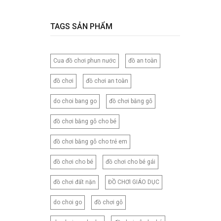
120CM
120X150CM
TAGS SẢN PHẨM
120X200CM
130X150CM
Cua đồ chơi phun nước
đồ an toàn
130X160CM
130X180CM
đồ chơi
đồ chơi an toàn
135X200CM
do choi bang go
đồ chơi bằng gỗ
140X200CM
150X200CM
đồ chơi bằng gỗ cho bé
150X210CM
đồ chơi bằng gỗ cho trẻ em
160X200CM
160X210CM
đồ chơi cho bé
đồ chơi cho bé gái
160X220CM
đồ chơi đất nặn
ĐỒ CHƠI GIÁO DỤC
165CM
173X218CM
do choi go
đồ chơi gỗ
180X200CM