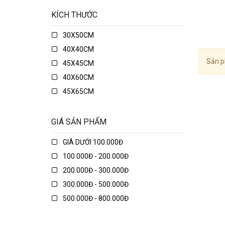
KÍCH THƯỚC
30X50CM
40X40CM
Sản p
45X45CM
40X60CM
45X65CM
45X75CM
48X74CM
GIÁ SẢN PHẨM
50X50CM
GIÁ DƯỚI 100.000Đ
50X70CM
100.000Đ - 200.000Đ
50X80CM
200.000Đ - 300.000Đ
50X135CM
300.000Đ - 500.000Đ
70X70CM
500.000Đ - 800.000Đ
70X90CM
800.000Đ - 1.000.000Đ
70X150CM