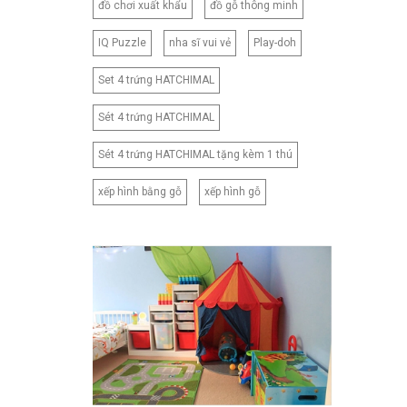
đồ chơi xuất khẩu
đồ gỗ thông minh
IQ Puzzle
nha sĩ vui vẻ
Play-doh
Set 4 trứng HATCHIMAL
Sét 4 trứng HATCHIMAL
Sét 4 trứng HATCHIMAL tặng kèm 1 thú
xếp hình bằng gỗ
xếp hình gỗ