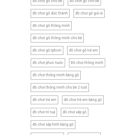
do choi go cho be
đồ chơi gỗ cho bé
180X220CM
180X230CM
đồ chơi gỗ đức thành
đồ chơi gỗ giá rẻ
180X260CM
đồ chơi gỗ thông minh
200X210CM
200X220CM
đồ chơi gỗ thông minh cho bé
200X230CM
đồ chơi gỗ tphcm
đồ chơi gỗ trẻ em
210X230CM
đồ chơi phun nước
Đồ chơi thông minh
210X240CM
210X250CM
đồ chơi thông minh bằng gỗ
220X240CM
đồ chơi thông minh cho bé 2 tuổi
230X245CM
230X250CM
đồ chơi trẻ em
đồ chơi trẻ em bằng gỗ
CNB2
đồ chơi trí tuệ
đồ chơi xếp gỗ
CNB3
CNB4
đồ chơi xếp hình bằng gỗ
CNB5