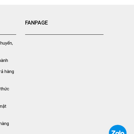
FANPAGE
chuyển,
hành
rả hàng
 thức
mật
hàng