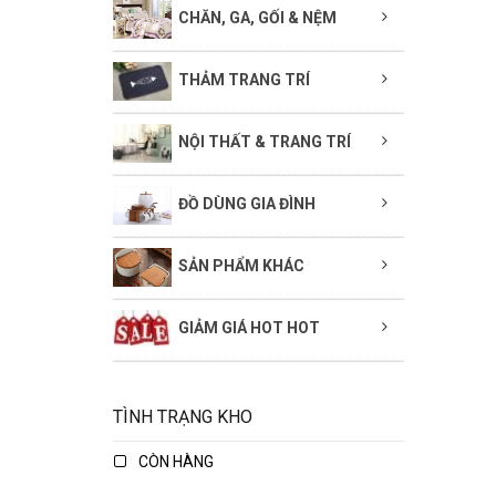
CHĂN, GA, GỐI & NỆM
THẢM TRANG TRÍ
NỘI THẤT & TRANG TRÍ
ĐỒ DÙNG GIA ĐÌNH
SẢN PHẨM KHÁC
GIẢM GIÁ HOT HOT
TÌNH TRẠNG KHO
CÒN HÀNG