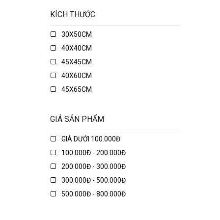
KÍCH THƯỚC
30X50CM
40X40CM
45X45CM
40X60CM
45X65CM
45X75CM
48X74CM
GIÁ SẢN PHẨM
50X50CM
GIÁ DƯỚI 100.000Đ
50X70CM
100.000Đ - 200.000Đ
50X80CM
200.000Đ - 300.000Đ
50X135CM
300.000Đ - 500.000Đ
70X70CM
500.000Đ - 800.000Đ
70X90CM
800.000Đ - 1.000.000Đ
70X150CM