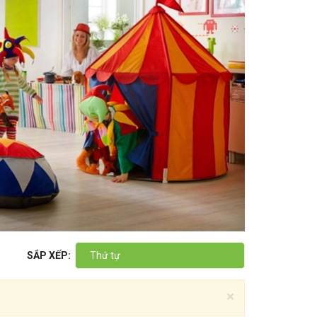
SẮP XẾP:
Thứ tự
×