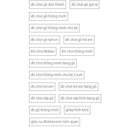
180X220CM
đồ chơi gỗ đức thành
đồ chơi gỗ giá rẻ
180X230CM
đồ chơi gỗ thông minh
180X260CM
200X210CM
đồ chơi gỗ thông minh cho bé
200X220CM
đồ chơi gỗ tphcm
đồ chơi gỗ trẻ em
200X230CM
Đồ chơi Mideer
Đồ chơi thông minh
210X230CM
210X240CM
đồ chơi thông minh bằng gỗ
210X250CM
đồ chơi thông minh cho bé 2 tuổi
220X240CM
230X245CM
đồ chơi trẻ em
đồ chơi trẻ em bằng gỗ
230X250CM
đồ chơi xếp gỗ
đồ chơi xếp hình bằng gỗ
CNB2
CNB3
đồ gỗ thông minh
ghép hình khối
CNB4
giáo cụ Montessori cảm quan
CNB5