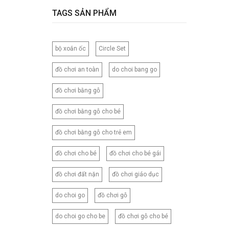
120CM
TAGS SẢN PHẨM
120X150CM
120X200CM
bộ xoắn ốc
Circle Set
130X150CM
130X160CM
đồ chơi an toàn
do choi bang go
130X180CM
đồ chơi bằng gỗ
135X200CM
140X200CM
đồ chơi bằng gỗ cho bé
150X200CM
đồ chơi bằng gỗ cho trẻ em
150X210CM
160X200CM
đồ chơi cho bé
đồ chơi cho bé gái
160X210CM
đồ chơi đất nặn
đồ chơi giáo dục
160X220CM
165CM
do choi go
đồ chơi gỗ
173X218CM
do choi go cho be
đồ chơi gỗ cho bé
180X200CM