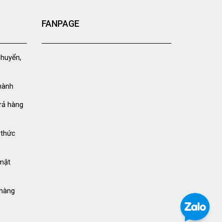
FANPAGE
chuyển,
hành
rả hàng
 thức
mật
hàng