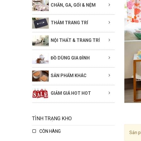
CHĂN, GA, GỐI & NỆM
THẢM TRANG TRÍ
NỘI THẤT & TRANG TRÍ
ĐỒ DÙNG GIA ĐÌNH
SẢN PHẨM KHÁC
GIẢM GIÁ HOT HOT
TÌNH TRẠNG KHO
CÒN HÀNG
Sản p