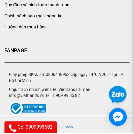
Quy định và hình thức thanh toán
Chính sách bảo mật thông tin
Hướng dẫn mua hàng
FANPAGE
Giấy phép ĐKKD số: 0306448938 cấp ngày 14/02/2011 tại TP
Hồ Chí Minh.
Chịu trách nhiệm website: Viethands. Email:
info@viethands.vn. ĐT: 0909.99.35.82
Gọi 0909993582
© 2015 - viethands.vn.
Cung cấp bởi
Sapo