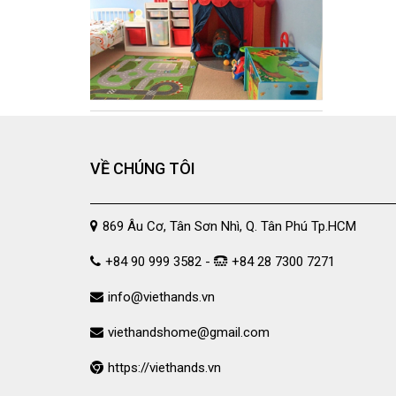
180X220CM
180X230CM
180X260CM
200X210CM
200X220CM
200X230CM
210X230CM
VỀ CHÚNG TÔI
210X240CM
210X250CM
869 Âu Cơ, Tân Sơn Nhì, Q. Tân Phú Tp.HCM
220X240CM
230X245CM
+84 90 999 3582 -
+84 28 7300 7271
230X250CM
info@viethands.vn
CNB2
viethandshome@gmail.com
CNB3
CNB4
https://viethands.vn
CNB5