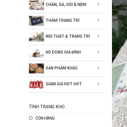
CHĂN, GA, GỐI & NỆM
THẢM TRANG TRÍ
NỘI THẤT & TRANG TRÍ
ĐỒ DÙNG GIA ĐÌNH
SẢN PHẨM KHÁC
GIẢM GIÁ HOT HOT
TÌNH TRẠNG KHO
CÒN HÀNG