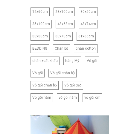
120CM
12x60cm
23x100cm
30x50cm
120X150CM
120X200CM
35x100cm
48x68cm
48x74cm
130X150CM
50x50cm
50x70cm
51x66cm
130X160CM
130X180CM
BEDDING
Chăn bộ
chăn cotton
135X200CM
chăn xuất khẩu
hàng Mỹ
Vỏ gối
140X200CM
150X200CM
Vỏ gối
Vỏ gối chăn bộ
150X210CM
Vỏ gối chăn bộ
Vỏ gối đẹp
160X200CM
160X210CM
Vỏ gối nằm
vỏ gối nằm
vỏ gối ôm
160X220CM
165CM
173X218CM
180X200CM