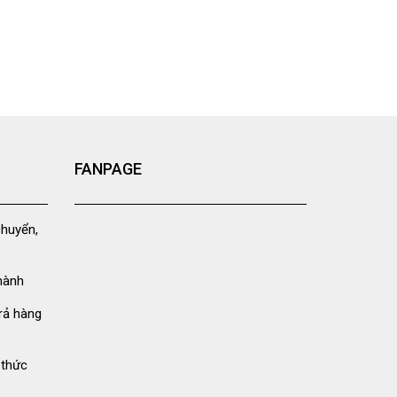
FANPAGE
chuyển,
hành
rả hàng
 thức