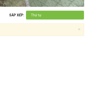
SẮP XẾP:
Thứ tự
×