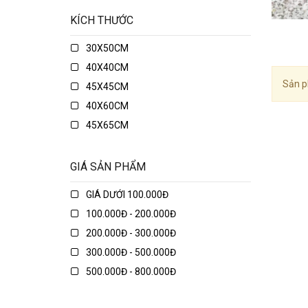
KÍCH THƯỚC
30X50CM
40X40CM
Sản p
45X45CM
40X60CM
45X65CM
45X75CM
48X74CM
GIÁ SẢN PHẨM
50X50CM
GIÁ DƯỚI 100.000Đ
50X70CM
100.000Đ - 200.000Đ
50X80CM
200.000Đ - 300.000Đ
50X135CM
300.000Đ - 500.000Đ
70X70CM
500.000Đ - 800.000Đ
70X90CM
800.000Đ - 1.000.000Đ
70X150CM