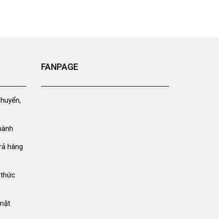
FANPAGE
chuyển,
hành
rả hàng
 thức
mật