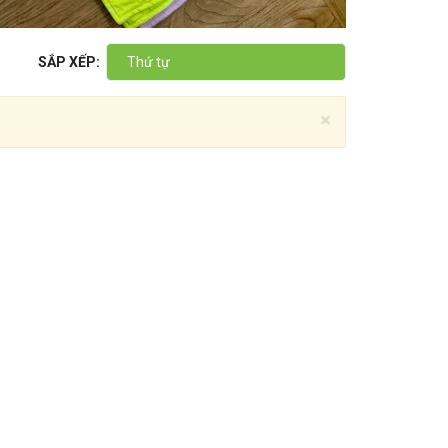
SẮP XẾP:
Thứ tự
×