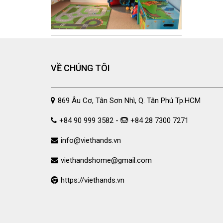
180X220CM
180X230CM
180X260CM
200X210CM
200X220CM
VỀ CHÚNG TÔI
200X230CM
210X230CM
869 Âu Cơ, Tân Sơn Nhì, Q. Tân Phú Tp.HCM
210X240CM
210X250CM
+84 90 999 3582 -
+84 28 7300 7271
220X240CM
info@viethands.vn
230X245CM
viethandshome@gmail.com
230X250CM
CNB2
https://viethands.vn
CNB3
CNB4
CNB5