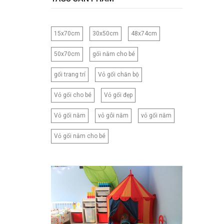
120CM
120X150CM
15x70cm
30x50cm
48x74cm
120X200CM
130X150CM
50x70cm
gối nằm cho bé
130X160CM
gối trang trí
Vỏ gối chăn bộ
130X180CM
135X200CM
Vỏ gối cho bé
Vỏ gối đẹp
140X200CM
Vỏ gối nằm
vỏ gôi nằm
vỏ gối nằm
150X200CM
150X210CM
Vỏ gối nằm cho bé
160X200CM
160X210CM
160X220CM
165CM
173X218CM
180X200CM