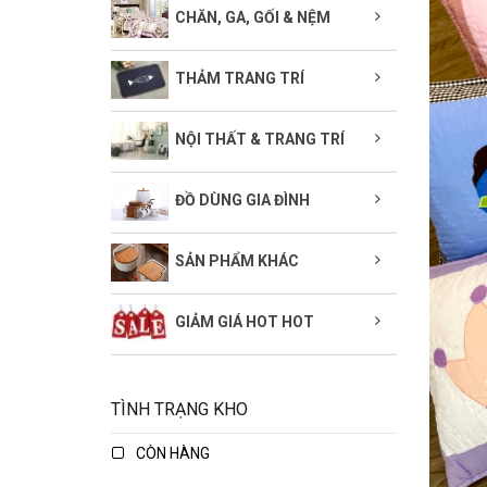
CHĂN, GA, GỐI & NỆM
THẢM TRANG TRÍ
NỘI THẤT & TRANG TRÍ
ĐỒ DÙNG GIA ĐÌNH
SẢN PHẨM KHÁC
GIẢM GIÁ HOT HOT
TÌNH TRẠNG KHO
CÒN HÀNG