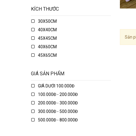
KÍCH THƯỚC
30X50CM
40X40CM
Sản p
45X45CM
40X60CM
45X65CM
45X75CM
48X74CM
GIÁ SẢN PHẨM
50X50CM
GIÁ DƯỚI 100.000Đ
50X70CM
100.000Đ - 200.000Đ
50X80CM
200.000Đ - 300.000Đ
50X135CM
300.000Đ - 500.000Đ
70X70CM
500.000Đ - 800.000Đ
70X90CM
800.000Đ - 1.000.000Đ
70X150CM