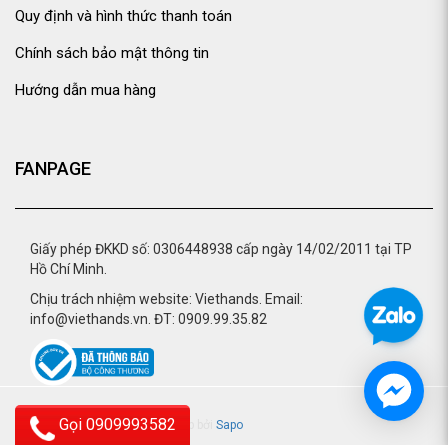
Quy định và hình thức thanh toán
Chính sách bảo mật thông tin
Hướng dẫn mua hàng
FANPAGE
Giấy phép ĐKKD số: 0306448938 cấp ngày 14/02/2011 tại TP
Hồ Chí Minh.
Chịu trách nhiệm website: Viethands. Email:
info@viethands.vn. ĐT: 0909.99.35.82
Gọi 0909993582
© 2015 - viethands.vn.
Cung cấp bởi
Sapo