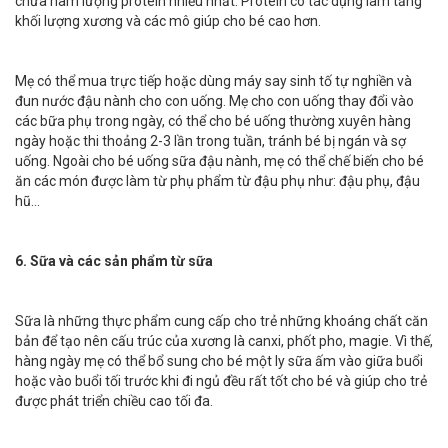
chứa hàm lượng protein nhiều nhất. Protein có tác dụng làm tăng
khối lượng xương và các mô giúp cho bé cao hơn.
Mẹ có thể mua trực tiếp hoặc dùng máy say sinh tố tự nghiền và
đun nước đậu nành cho con uống. Mẹ cho con uống thay đổi vào
các bữa phụ trong ngày, có thể cho bé uống thường xuyên hàng
ngày hoặc thi thoảng 2-3 lần trong tuần, tránh bé bị ngán và sợ
uống. Ngoài cho bé uống sữa đậu nành, mẹ có thể chế biến cho bé
ăn các món được làm từ phụ phẩm từ đậu phụ như: đậu phụ, đậu
hũ…
6. Sữa và các sản phẩm từ sữa
Sữa là những thực phẩm cung cấp cho trẻ những khoáng chất căn
bản để tạo nên cấu trúc của xương là canxi, phốt pho, magie. Vì thế,
hàng ngày mẹ có thể bổ sung cho bé một ly sữa ấm vào giữa buổi
hoặc vào buổi tối trước khi đi ngủ đều rất tốt cho bé và giúp cho trẻ
được phát triển chiều cao tối đa.