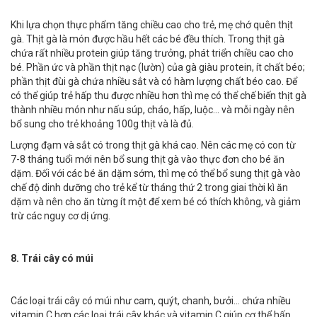
Khi lựa chọn thực phẩm tăng chiều cao cho trẻ, mẹ chớ quên thịt
gà. Thịt gà là món được hầu hết các bé đều thích. Trong thịt gà
chứa rất nhiều protein giúp tăng trưởng, phát triển chiều cao cho
bé. Phần ức và phần thịt nạc (lườn) của gà giàu protein, ít chất béo;
phần thịt đùi gà chứa nhiều sắt và có hàm lượng chất béo cao. Để
có thể giúp trẻ hấp thu được nhiều hơn thì mẹ có thể chế biến thịt gà
thành nhiều món như nấu súp, cháo, hấp, luộc… và mỗi ngày nên
bổ sung cho trẻ khoảng 100g thịt và là đủ.
Lượng đạm và sắt có trong thịt gà khá cao. Nên các mẹ có con từ
7-8 tháng tuổi mới nên bổ sung thịt gà vào thực đơn cho bé ăn
dặm. Đối với các bé ăn dặm sớm, thì mẹ có thể bổ sung thịt gà vào
chế độ dinh dưỡng cho trẻ kể từ tháng thứ 2 trong giai thời kì ăn
dặm và nên cho ăn từng ít một để xem bé có thích không, và giảm
trừ các nguy cơ dị ứng.
8
. Trái cây có múi
Các loại trái cây có múi như cam, quýt, chanh, bưởi… chứa nhiều
vitamin C hơn các loại trái cây khác và vitamin C giúp cơ thể hấp