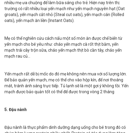
nhiều mẹ ưa chuộng để làm bữa sáng cho trẻ. Hiện nay trên thị
trường có rất nhiều loại yến mạch như yến mạch nguyên hạt (Oat
groats), yến mạch cắt nhỏ (Steal cut oats), yến mạch cán (Rolled
oats), yến mạch ăn liền (Instant Oats).
Mẹ có thể nghiên cứu cách nấu một số món ăn được chế biến từ
yến mạch cho bé yêu như: cháo yến mạch cà rốt thịt bằm, yến
mạch trái cây trộn sữa, cháo yến mạch thịt bò cần tây, cháo yến
mạch rau củ…
Yến mạch rất dễ bị mốc do đó mẹ không nên mua với số lượng lớn.
Để bảo quản yến mạch, mẹ có thể cho vào hộp kín, để nơi thoáng
mát, tránh ánh sáng trực tiếp. Tủ lạnh sẽ là một gợi ý không tồi. Yến
mạch được bảo quản tốt có thể để được trong vòng 2 tháng
5. Đậu nành
Đậu nành là thực phẩm dinh dưỡng dạng uống cho bé trong đó có