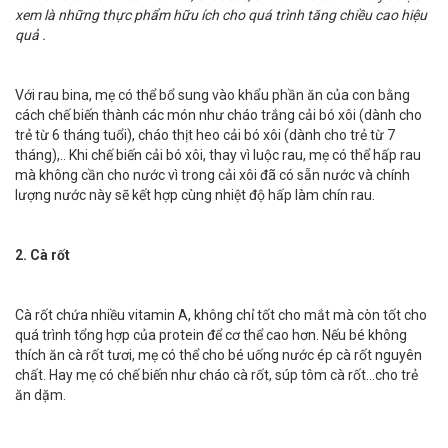
xem là những thực phẩm hữu ích cho quá trình tăng chiều cao hiệu
quả .
Với rau bina, mẹ có thể bổ sung vào khẩu phần ăn của con bằng
cách chế biến thành các món như cháo trắng cải bó xôi (dành cho
trẻ từ 6 tháng tuổi), cháo thịt heo cải bó xôi (dành cho trẻ từ 7
tháng),.. Khi chế biến cải bó xôi, thay vì luộc rau, mẹ có thể hấp rau
mà không cần cho nước vì trong cải xôi đã có sẵn nước và chính
lượng nước này sẽ kết hợp cùng nhiệt độ hấp làm chín rau.
2. Cà rốt
Cà rốt chứa nhiều vitamin A, không chỉ tốt cho mắt mà còn tốt cho
quá trình tổng hợp của protein để cơ thể cao hơn. Nếu bé không
thích ăn cà rốt tươi, mẹ có thể cho bé uống nước ép cà rốt nguyên
chất. Hay mẹ có chế biến như cháo cà rốt, súp tôm cà rốt…cho trẻ
ăn dặm.