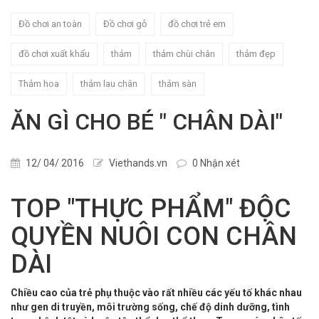
Đồ chơi an toàn
Đồ chơi gỗ
đồ chơi trẻ em
đồ chơi xuất khẩu
thảm
thảm chùi chân
thảm đẹp
Thảm hoa
thảm lau chân
thảm sàn
ĂN GÌ CHO BÉ " CHÂN DÀI"
12/ 04/ 2016
Viethands.vn
0 Nhận xét
TOP "THỰC PHẨM" ĐỘC
QUYỀN NUÔI CON CHÂN
DÀI
Chiều cao của trẻ phụ thuộc vào rất nhiều các yếu tố khác nhau
như gen di truyền, môi trường sống, chế độ dinh dưỡng, tình