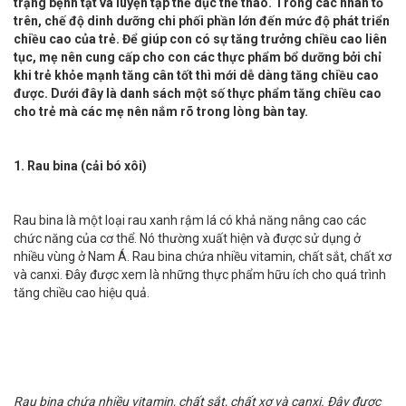
trạng bệnh tật và luyện tập thể dục thể thao. Trong các nhân tố
trên, chế độ dinh dưỡng chi phối phần lớn đến mức độ phát triển
chiều cao của trẻ. Để giúp con có sự tăng trưởng chiều cao liên
tục, mẹ nên cung cấp cho con các thực phẩm bổ dưỡng bởi chỉ
khi trẻ khỏe mạnh tăng cân tốt thì mới dễ dàng tăng chiều cao
được. Dưới đây là danh sách một số thực phẩm tăng chiều cao
cho trẻ mà các mẹ nên nắm rõ trong lòng bàn tay.
1. Rau bina (cải bó xôi)
Rau bina là một loại rau xanh rậm lá có khả năng nâng cao các
chức năng của cơ thể. Nó thường xuất hiện và được sử dụng ở
nhiều vùng ở Nam Á. Rau bina chứa nhiều vitamin, chất sắt, chất xơ
và canxi. Đây được xem là những thực phẩm hữu ích cho quá trình
tăng chiều cao hiệu quả.
Rau bina chứa nhiều vitamin, chất sắt, chất xơ và canxi. Đây được