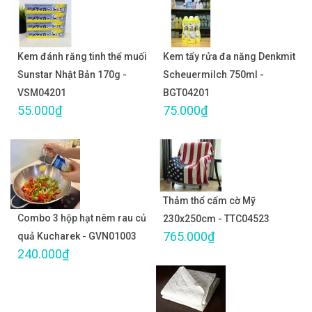
Kem đánh răng tinh thể muối
Kem tẩy rửa đa năng Denkmit
Sunstar Nhật Bản 170g -
Scheuermilch 750ml -
VSM04201
BGT04201
55.000₫
75.000₫
Thảm thổ cẩm cờ Mỹ
Combo 3 hộp hạt nêm rau củ
230x250cm - TTC04523
765.000₫
quả Kucharek - GVN01003
240.000₫