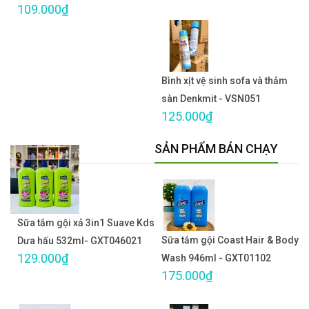
109.000₫
Bình xịt vệ sinh sofa và thảm
sàn Denkmit - VSN051
125.000₫
SẢN PHẨM BÁN CHẠY
Sữa tắm gội xả 3in1 Suave Kds
Sữa tắm gội Coast Hair & Body
Dưa hấu 532ml- GXT046021
129.000₫
Wash 946ml - GXT01102
175.000₫