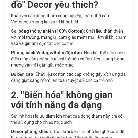
đồ" Decor yêu thích?
Khác với các dòng thảm công nghiệp, thảm thổ cẩm
Viethands mang lại giá trị khác biệt:
Sợi bông thô tự nhiên (100% Cotton):
Chất liệu thân thiện
với môi trường, mang lại cảm giác mềm mại, êm ái khi chạm
vào và giữ ấm cực tốt cho cơ thể.
Phong cách Vintage/Boho độc đáo:
Họa tiết thổ cẩm kinh
điển giúp căn phòng của chị trở nên có "gu" hơn, sang trọng
nhưng vẫn rất gần gũi, mộc mạc.
Độ bền cao:
Chất liệu cotton cao cấp không gây kích ứng da,
càng giặt càng mềm, an toàn tuyệt đối cho cả trẻ nhỏ.
2. "Biến hóa" không gian
với tính năng đa dạng
Sự linh hoạt là ưu điểm lớn nhất của dòng thảm này, chị có
thể sử dụng cho nhiều mục đích:
Decor phòng khách:
Trải dưới bàn trà, phủ lên ghế sofa để
làm mới bộ bàn ghế cũ hoặc tạo điểm nhấn ấn tượng.