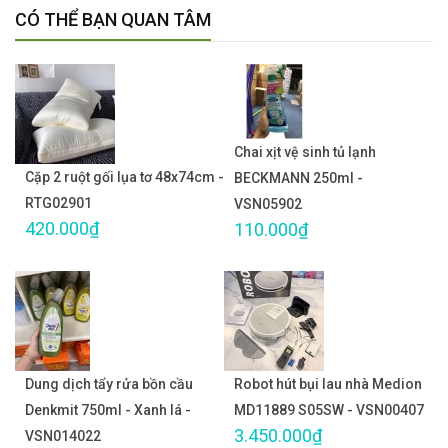
CÓ THỂ BẠN QUAN TÂM
Chai xịt vệ sinh tủ lạnh
Cặp 2 ruột gối lụa tơ 48x74cm -
BECKMANN 250ml -
RTG02901
VSN05902
420.000₫
110.000₫
Dung dịch tẩy rửa bồn cầu
Robot hút bụi lau nhà Medion
Denkmit 750ml - Xanh lá -
MD11889 S05SW - VSN00407
3.450.000₫
VSN014022