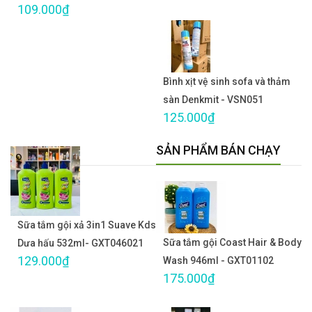
109.000₫
Bình xịt vệ sinh sofa và thảm
sàn Denkmit - VSN051
125.000₫
SẢN PHẨM BÁN CHẠY
Sữa tắm gội xả 3in1 Suave Kds
Sữa tắm gội Coast Hair & Body
Dưa hấu 532ml- GXT046021
129.000₫
Wash 946ml - GXT01102
175.000₫