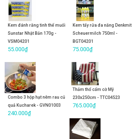
Kem đánh răng tinh thể muối
Kem tẩy rửa đa năng Denkmit
Sunstar Nhật Bản 170g -
Scheuermilch 750ml -
VSM04201
BGT04201
55.000₫
75.000₫
Thảm thổ cẩm cờ Mỹ
Combo 3 hộp hạt nêm rau củ
230x250cm - TTC04523
765.000₫
quả Kucharek - GVN01003
240.000₫