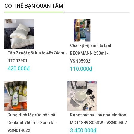
CÓ THỂ BẠN QUAN TÂM
Chai xịt vệ sinh tủ lạnh
Cặp 2 ruột gối lụa tơ 48x74cm -
BECKMANN 250ml -
RTG02901
VSN05902
420.000₫
110.000₫
Dung dịch tẩy rửa bồn cầu
Robot hút bụi lau nhà Medion
Denkmit 750ml - Xanh lá -
MD11889 S05SW - VSN00407
3.450.000₫
VSN014022