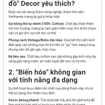
đồ" Decor yêu thích?
Khác với các dòng thảm công nghiệp, thảm thổ cẩm
Viethands mang lại giá trị khác biệt:
Sợi bông thô tự nhiên (100% Cotton):
Chất liệu thân thiện
với môi trường, mang lại cảm giác mềm mại, êm ái khi chạm
vào và giữ ấm cực tốt cho cơ thể.
Phong cách Vintage/Boho độc đáo:
Họa tiết thổ cẩm kinh
điển giúp căn phòng của chị trở nên có "gu" hơn, sang trọng
nhưng vẫn rất gần gũi, mộc mạc.
Độ bền cao:
Chất liệu cotton cao cấp không gây kích ứng da,
càng giặt càng mềm, an toàn tuyệt đối cho cả trẻ nhỏ.
2. "Biến hóa" không gian
với tính năng đa dạng
Sự linh hoạt là ưu điểm lớn nhất của dòng thảm này, chị có
thể sử dụng cho nhiều mục đích:
Decor phòng khách:
Trải dưới bàn trà, phủ lên ghế sofa để
làm mới bộ bàn ghế cũ hoặc tạo điểm nhấn ấn tượng.