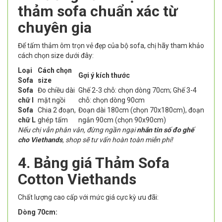
thảm sofa chuẩn xác từ
chuyên gia
Để tấm thảm ôm trọn vẻ đẹp của bộ sofa, chị hãy tham khảo
cách chọn size dưới đây:
Loại
Cách chọn
Gợi ý kích thước
Sofa
size
Sofa
Đo chiều dài
Ghế 2-3 chỗ: chọn dòng 70cm; Ghế 3-4
chữ I
mặt ngồi
chỗ: chọn dòng 90cm
Sofa
Chia 2 đoạn,
Đoạn dài 180cm (chọn 70x180cm), đoạn
chữ L
ghép tấm
ngắn 90cm (chọn 90x90cm)
Nếu chị vẫn phân vân, đừng ngần ngại
nhắn tin số đo ghế
cho Viethands
, shop sẽ tư vấn hoàn toàn miễn phí!
4. Bảng giá Thảm Sofa
Cotton Viethands
Chất lượng cao cấp với mức giá cực kỳ ưu đãi:
Dòng 70cm: