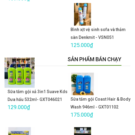
Bình xịt vệ sinh sofa và thảm
sàn Denkmit - VSN051
125.000₫
SẢN PHẨM BÁN CHẠY
Sữa tắm gội xả 3in1 Suave Kds
Sữa tắm gội Coast Hair & Body
Dưa hấu 532ml- GXT046021
129.000₫
Wash 946ml - GXT01102
175.000₫