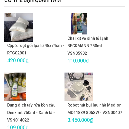
CÓ THỂ BẠN QUAN TÂM
Chai xịt vệ sinh tủ lạnh
Cặp 2 ruột gối lụa tơ 48x74cm -
BECKMANN 250ml -
RTG02901
VSN05902
420.000₫
110.000₫
Dung dịch tẩy rửa bồn cầu
Robot hút bụi lau nhà Medion
Denkmit 750ml - Xanh lá -
MD11889 S05SW - VSN00407
3.450.000₫
VSN014022
109.000₫