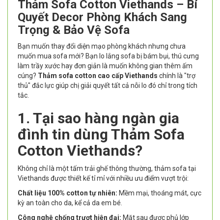
Thảm Sofa Cotton Viethands – Bí
Quyết Decor Phòng Khách Sang
Trọng & Bảo Vệ Sofa
Bạn muốn thay đổi diện mạo phòng khách nhưng chưa
muốn mua sofa mới? Bạn lo lắng sofa bị bám bụi, thú cưng
làm trầy xước hay đơn giản là muốn không gian thêm ấm
cúng?
Thảm sofa cotton cao cấp Viethands
chính là "trợ
thủ" đắc lực giúp chị giải quyết tất cả nỗi lo đó chỉ trong tích
tắc.
1. Tại sao hàng ngàn gia
đình tin dùng Thảm Sofa
Cotton Viethands?
Không chỉ là một tấm trải ghế thông thường, thảm sofa tại
Viethands được thiết kế tỉ mỉ với nhiều ưu điểm vượt trội:
Chất liệu 100% cotton tự nhiên:
Mềm mại, thoáng mát, cực
kỳ an toàn cho da, kể cả da em bé.
Công nghệ chống trượt hiện đại:
Mặt sau được phủ lớp