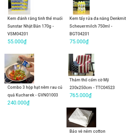
Kem đánh răng tinh thể muối
Kem tẩy rửa đa năng Denkmit
Sunstar Nhật Bản 170g -
Scheuermilch 750ml -
VSM04201
BGT04201
55.000₫
75.000₫
Thảm thổ cẩm cờ Mỹ
Combo 3 hộp hạt nêm rau củ
230x250cm - TTC04523
765.000₫
quả Kucharek - GVN01003
240.000₫
Bảo vệ nệm cotton