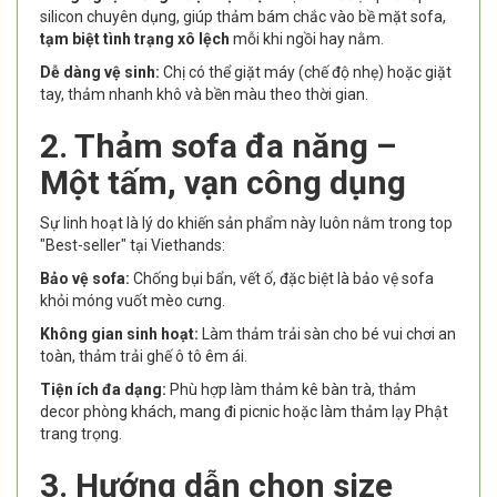
silicon chuyên dụng, giúp thảm bám chắc vào bề mặt sofa,
tạm biệt tình trạng xô lệch
mỗi khi ngồi hay nằm.
Dễ dàng vệ sinh:
Chị có thể giặt máy (chế độ nhẹ) hoặc giặt
tay, thảm nhanh khô và bền màu theo thời gian.
2. Thảm sofa đa năng –
Một tấm, vạn công dụng
Sự linh hoạt là lý do khiến sản phẩm này luôn nằm trong top
"Best-seller" tại Viethands:
Bảo vệ sofa:
Chống bụi bẩn, vết ố, đặc biệt là bảo vệ sofa
khỏi móng vuốt mèo cưng.
Không gian sinh hoạt:
Làm thảm trải sàn cho bé vui chơi an
toàn, thảm trải ghế ô tô êm ái.
Tiện ích đa dạng:
Phù hợp làm thảm kê bàn trà, thảm
decor phòng khách, mang đi picnic hoặc làm thảm lạy Phật
trang trọng.
3. Hướng dẫn chọn size