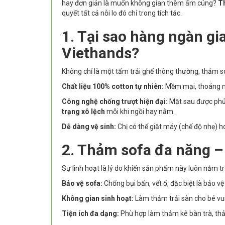
hay đơn giản là muốn không gian thêm ấm cúng?
T
quyết tất cả nỗi lo đó chỉ trong tích tắc.
1. Tại sao hàng ngàn gi
Viethands?
Không chỉ là một tấm trải ghế thông thường, thảm sof
Chất liệu 100% cotton tự nhiên:
Mềm mại, thoáng má
Công nghệ chống trượt hiện đại:
Mặt sau được phủ 
trạng xô lệch
mỗi khi ngồi hay nằm.
Dễ dàng vệ sinh:
Chị có thể giặt máy (chế độ nhẹ) h
2. Thảm sofa đa năng –
Sự linh hoạt là lý do khiến sản phẩm này luôn nằm tr
Bảo vệ sofa:
Chống bụi bẩn, vết ố, đặc biệt là bảo 
Không gian sinh hoạt:
Làm thảm trải sàn cho bé vui 
Tiện ích đa dạng:
Phù hợp làm thảm kê bàn trà, thả