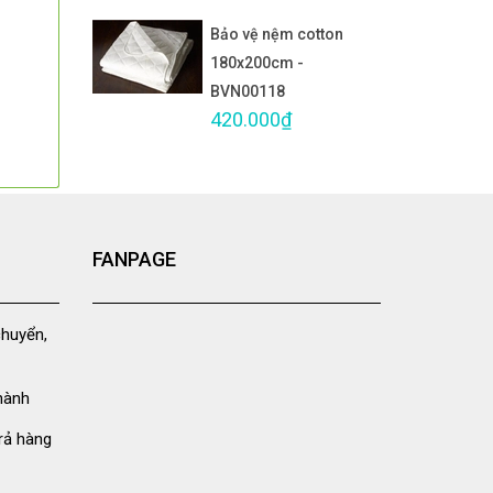
Bảo vệ nệm cotton
180x200cm -
BVN00118
420.000₫
FANPAGE
chuyển,
hành
rả hàng