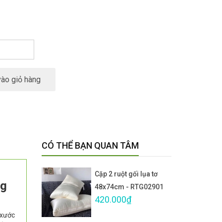
ào giỏ hàng
CÓ THỂ BẠN QUAN TÂM
Cặp 2 ruột gối lụa tơ
ng
48x74cm - RTG02901
420.000₫
 xước