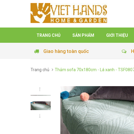
TRANG CHỦ
SẢN PHẨM
GIỚI THIỆU
Giao hàng toàn quốc
H
Trang chủ
Thảm sofa 70x180cm - Lá xanh - TSF080