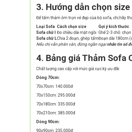
3. Hướng dẫn chọn size
Để tấm thảm ôm trọn vẻ đẹp của bộ sofa, chị hãy th
Loại Sofa
Cách chọn size
Gợi ý kích thước
Sofa chữ I
Đo chiều dài mặt ngồi
Ghế 2-3 chỗ: chọ
Sofa chữ L
Chia 2 đoạn, ghép tấm
Đoạn dài 180cm (
Nếu chị vẫn phân vân, đừng ngần ngại
nhắn tin số đ
4. Bảng giá Thảm Sofa 
Chất lượng cao cấp với mức giá cực kỳ ưu đãi:
Dòng 70cm:
70x70cm: 140.000đ
70x150cm: 295.000đ
70x180cm: 335.000đ
70x210cm: 385.000đ
Dòng 90cm:
90x90cm: 235.000đ