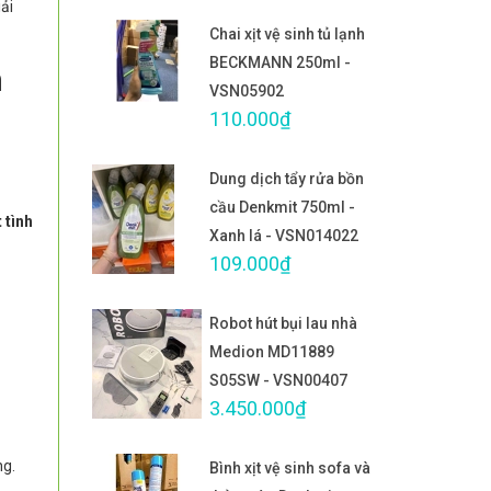
iải
Chai xịt vệ sinh tủ lạnh
BECKMANN 250ml -
n
VSN05902
110.000₫
Dung dịch tẩy rửa bồn
cầu Denkmit 750ml -
 tình
Xanh lá - VSN014022
109.000₫
Robot hút bụi lau nhà
Medion MD11889
S05SW - VSN00407
3.450.000₫
ng.
Bình xịt vệ sinh sofa và