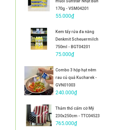
muối Sunstar Nhật Bản
170g - VSM04201
55.000₫
Kem tẩy rửa đa năng
Denkmit Scheuermilch
750ml - BGT04201
75.000₫
Combo 3 hộp hạt nêm
rau củ quả Kucharek -
GVN01003
240.000₫
Thảm thổ cẩm cờ Mỹ
230x250cm - TTC04523
765.000₫