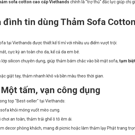
hảm sofa cotton cao cấp Viethands
chính là "trợ thủ" đắc lực giúp chị g
a đình tin dùng Thảm Sofa Cotto
a tại Viethands được thiết kế tỉ mỉ với nhiều ưu điểm vượt trội:
t, cực kỳ an toàn cho da, kể cả da em bé.
lớp silicon chuyên dụng, giúp thảm bám chắc vào bề mặt sofa,
tạm biệt
oặc giặt tay, thảm nhanh khô và bền màu theo thời gian.
 Một tấm, vạn công dụng
ong top "Best-seller" tại Viethands:
vệ sofa khỏi móng vuốt mèo cưng.
chơi an toàn, thảm trải ghế ô tô êm ái.
m decor phòng khách, mang đi picnic hoặc làm thảm lạy Phật trang trọ