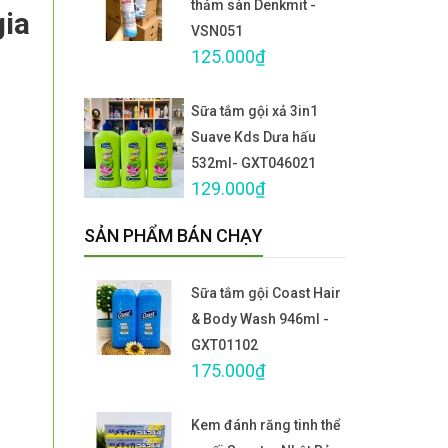
thảm sàn Denkmit -
gia
VSN051
125.000₫
Sữa tắm gội xả 3in1
Suave Kds Dưa hấu
532ml- GXT046021
129.000₫
SẢN PHẨM BÁN CHẠY
Sữa tắm gội Coast Hair
& Body Wash 946ml -
GXT01102
175.000₫
Kem đánh răng tinh thể