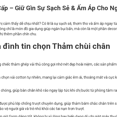
ấp – Giữ Gìn Sự Sạch Sẻ & Ấm Áp Cho N
hị cảm thấy dễ chịu nhất? Có lẽ là sự sạch sẽ, thơm tho và ấm áp ngay t
ng chỉ là món đồ gia dụng giúp ngăn bụi bẩn, mà còn là một phần decor
chị thêm phần chỉn chu.
a đình tin chọn Thảm chùi chân
g chiếc thảm ghép vải thủ công gợi nhớ nét đẹp hoài niệm, các sản phẩm 
chọn vải cotton tự nhiên, mang lại cảm giác êm ái, thoáng mát và cực 
hóng, giúp bàn chân khô ráo ngay lập tức khi chị bước từ phòng tắm ra
ược phủ lớp chống trượt chuyên dụng, giúp thảm bám chắc chắn trên 
 vệ người già và trẻ nhỏ khỏi các tai nạn trơn trượt.
 giữ form dáng tốt, không bị xù lông hay biến dạng dù chị giặt máy thư