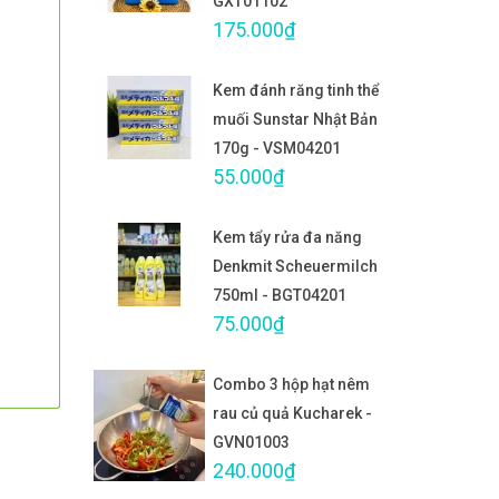
GXT01102
175.000₫
Kem đánh răng tinh thể
muối Sunstar Nhật Bản
170g - VSM04201
55.000₫
Kem tẩy rửa đa năng
Denkmit Scheuermilch
750ml - BGT04201
75.000₫
Combo 3 hộp hạt nêm
rau củ quả Kucharek -
GVN01003
240.000₫