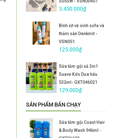
S05SW - VSN00407
3.450.000₫
Bình xịt vệ sinh sofa và
thảm sàn Denkmit -
VSN051
125.000₫
Sữa tắm gội xả 3in1
Suave Kds Dưa hấu
532ml- GXT046021
129.000₫
SẢN PHẨM BÁN CHẠY
Sữa tắm gội Coast Hair
& Body Wash 946ml -