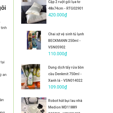
Cặp 2 ruột gối lụa tơ
gôi
48x74cm - RTG02901
420.000₫
ừ
 tinh
Chai xịt vệ sinh tủ lạnh
BECKMANN 250ml -
VSN05902
110.000₫
tại
Dung dịch tẩy rửa bồn
cầu Denkmit 750ml -
kỳ an
Xanh lá - VSN014022
109.000₫
sàn
Robot hút bụi lau nhà
Medion MD11889
ờng