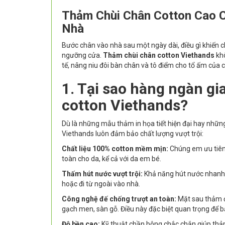
Thảm Chùi Chân Cotton Cao C
Nhà
Bước chân vào nhà sau một ngày dài, điều gì khiến c
ngưỡng cửa.
Thảm chùi chân cotton Viethands
khô
tế, nâng niu đôi bàn chân và tô điểm cho tổ ấm của 
1. Tại sao hàng ngàn gi
cotton Viethands?
Dù là những mẫu thảm in họa tiết hiện đại hay nhữn
Viethands luôn đảm bảo chất lượng vượt trội:
Chất liệu 100% cotton mềm mịn:
Chúng em ưu tiên 
toàn cho da, kể cả với da em bé.
Thấm hút nước vượt trội:
Khả năng hút nước nhanh c
hoặc đi từ ngoài vào nhà.
Công nghệ đế chống trượt an toàn:
Mặt sau thảm đ
gạch men, sàn gỗ. Điều này đặc biệt quan trọng để bảo
Độ bền cao:
Kỹ thuật chần bông chắc chắn giúp thảm