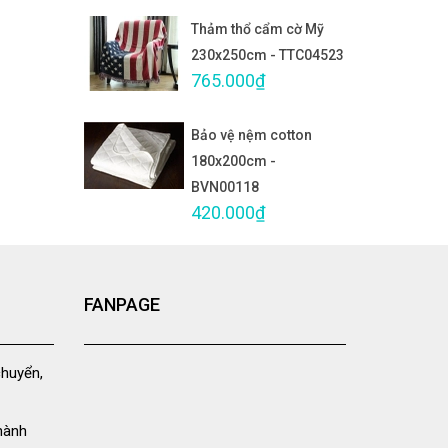
Thảm thổ cẩm cờ Mỹ
230x250cm - TTC04523
765.000₫
Bảo vệ nệm cotton
180x200cm -
BVN00118
420.000₫
FANPAGE
chuyển,
hành