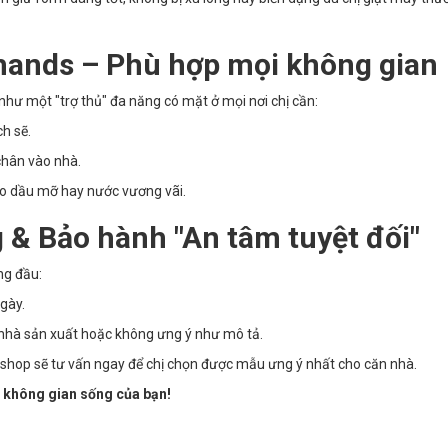
hands – Phù hợp mọi không gian
hư một "trợ thủ" đa năng có mặt ở mọi nơi chị cần:
h sẽ.
chân vào nhà.
 do dầu mỡ hay nước vương vãi.
 & Bảo hành "An tâm tuyệt đối"
ng đầu:
gày.
nhà sản xuất hoặc không ưng ý như mô tả.
, shop sẽ tư vấn ngay để chị chọn được mẫu ưng ý nhất cho căn nhà.
 không gian sống của bạn!