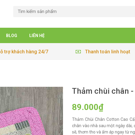
BLOG
LIÊN HỆ
ỗ trợ khách hàng 24/7
Thanh toán linh hoạt
Thảm chùi chân -
89.000₫
Thảm Chùi Chân Cotton Cao Cấ
chân vào nhà sau một ngày dài, đi
sẽ, thơm tho và ấm áp ngay từ n