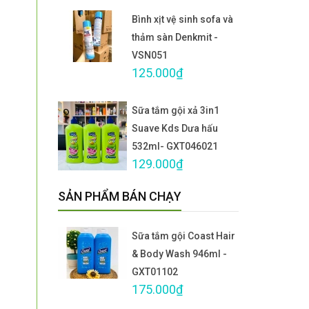
Bình xịt vệ sinh sofa và
thảm sàn Denkmit -
VSN051
125.000₫
Sữa tắm gội xả 3in1
Suave Kds Dưa hấu
532ml- GXT046021
129.000₫
SẢN PHẨM BÁN CHẠY
Sữa tắm gội Coast Hair
& Body Wash 946ml -
GXT01102
175.000₫