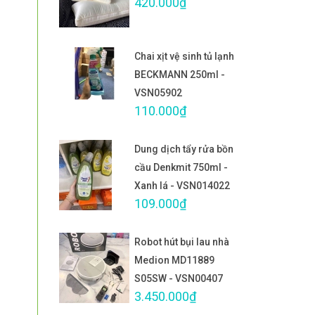
420.000₫
Chai xịt vệ sinh tủ lạnh
BECKMANN 250ml -
VSN05902
110.000₫
Dung dịch tẩy rửa bồn
cầu Denkmit 750ml -
Xanh lá - VSN014022
109.000₫
Robot hút bụi lau nhà
Medion MD11889
S05SW - VSN00407
3.450.000₫