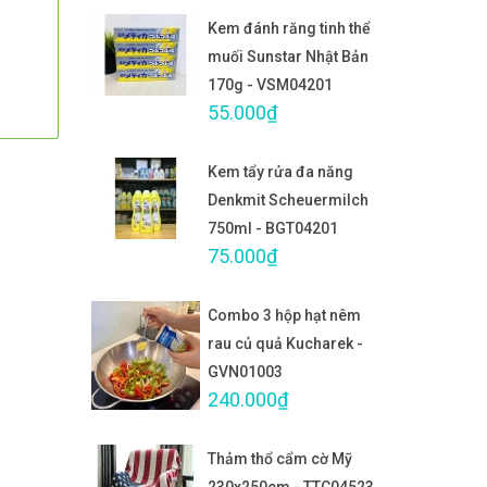
Kem đánh răng tinh thể
muối Sunstar Nhật Bản
170g - VSM04201
55.000₫
Kem tẩy rửa đa năng
Denkmit Scheuermilch
750ml - BGT04201
75.000₫
Combo 3 hộp hạt nêm
rau củ quả Kucharek -
GVN01003
240.000₫
Thảm thổ cẩm cờ Mỹ