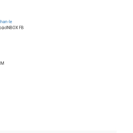
chan-le
 hoặcINBOX FB
HCM