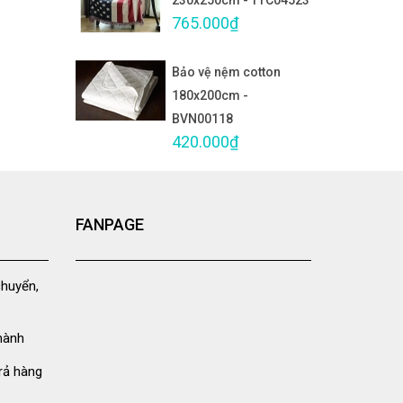
230x250cm - TTC04523
765.000₫
Bảo vệ nệm cotton
180x200cm -
BVN00118
420.000₫
FANPAGE
chuyển,
hành
rả hàng