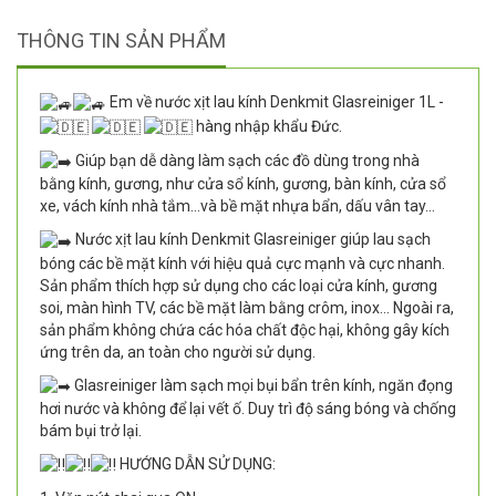
THÔNG TIN SẢN PHẨM
Em về nước xịt lau kính Denkmit Glasreiniger 1L -
hàng nhập khẩu Đức.
Giúp bạn dễ dàng làm sạch các đồ dùng trong nhà
bằng kính, gương, như cửa sổ kính, gương, bàn kính, cửa sổ
xe, vách kính nhà tắm...và bề mặt nhựa bẩn, dấu vân tay...
Nước xịt lau kính Denkmit Glasreiniger giúp lau sạch
bóng các bề mặt kính với hiệu quả cực mạnh và cực nhanh.
Sản phẩm thích hợp sử dụng cho các loại cửa kính, gương
soi, màn hình TV, các bề mặt làm bằng crôm, inox… Ngoài ra,
sản phẩm không chứa các hóa chất độc hại, không gây kích
ứng trên da, an toàn cho người sử dụng.
Glasreiniger làm sạch mọi bụi bẩn trên kính, ngăn đọng
hơi nước và không để lại vết ố. Duy trì độ sáng bóng và chống
bám bụi trở lại.
HƯỚNG DẪN SỬ DỤNG: