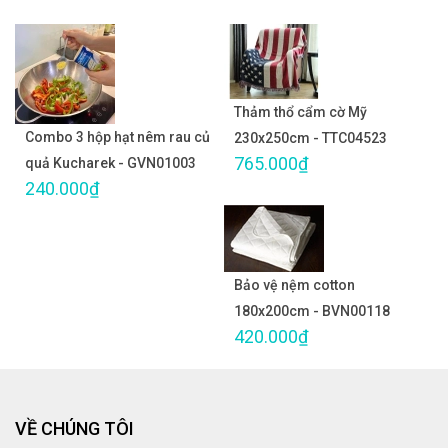
Thảm thổ cẩm cờ Mỹ
Combo 3 hộp hạt nêm rau củ
230x250cm - TTC04523
765.000₫
quả Kucharek - GVN01003
240.000₫
Bảo vệ nệm cotton
180x200cm - BVN00118
420.000₫
VỀ CHÚNG TÔI