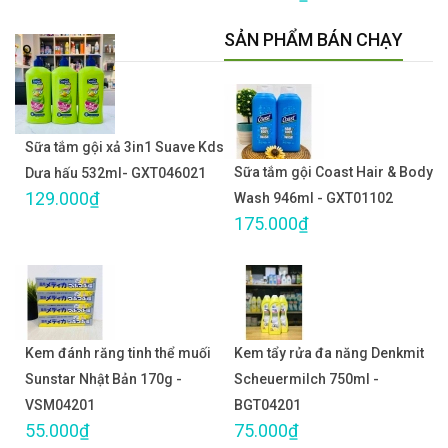
SẢN PHẨM BÁN CHẠY
Sữa tắm gội xả 3in1 Suave Kds
Sữa tắm gội Coast Hair & Body
Dưa hấu 532ml- GXT046021
129.000₫
Wash 946ml - GXT01102
175.000₫
Kem đánh răng tinh thể muối
Kem tẩy rửa đa năng Denkmit
Sunstar Nhật Bản 170g -
Scheuermilch 750ml -
VSM04201
BGT04201
55.000₫
75.000₫