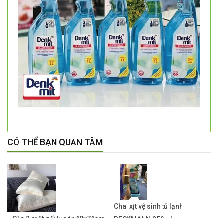
CÓ THỂ BẠN QUAN TÂM
Chai xịt vệ sinh tủ lạnh