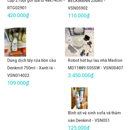
Cặp 2 ruột gối lụa tơ 48x74cm -
BECKMANN 250ml -
RTG02901
VSN05902
420.000₫
110.000₫
Dung dịch tẩy rửa bồn cầu
Robot hút bụi lau nhà Medion
Denkmit 750ml - Xanh lá -
MD11889 S05SW - VSN00407
3.450.000₫
VSN014022
109.000₫
Bình xịt vệ sinh sofa và thảm
sàn Denkmit - VSN051
125.000₫