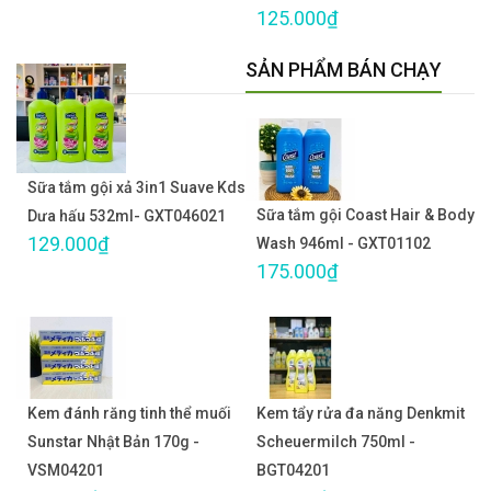
125.000₫
SẢN PHẨM BÁN CHẠY
Sữa tắm gội xả 3in1 Suave Kds
Sữa tắm gội Coast Hair & Body
Dưa hấu 532ml- GXT046021
129.000₫
Wash 946ml - GXT01102
175.000₫
Kem đánh răng tinh thể muối
Kem tẩy rửa đa năng Denkmit
Sunstar Nhật Bản 170g -
Scheuermilch 750ml -
VSM04201
BGT04201