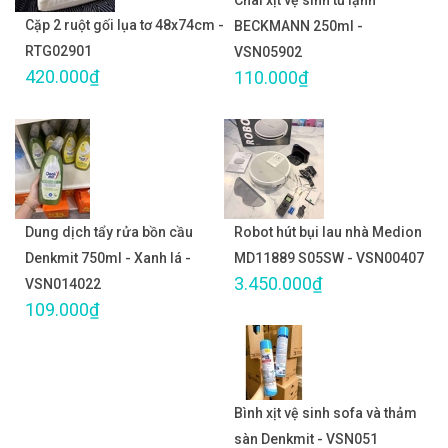
Chai xịt vệ sinh tủ lạnh
Cặp 2 ruột gối lụa tơ 48x74cm -
BECKMANN 250ml -
RTG02901
VSN05902
420.000₫
110.000₫
Dung dịch tẩy rửa bồn cầu
Robot hút bụi lau nhà Medion
Denkmit 750ml - Xanh lá -
MD11889 S05SW - VSN00407
3.450.000₫
VSN014022
109.000₫
Bình xịt vệ sinh sofa và thảm
sàn Denkmit - VSN051