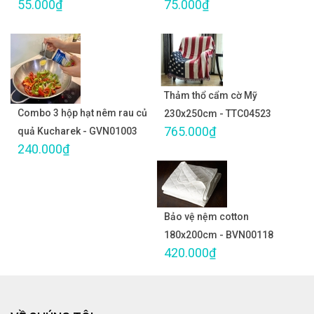
55.000₫
75.000₫
Thảm thổ cẩm cờ Mỹ
Combo 3 hộp hạt nêm rau củ
230x250cm - TTC04523
765.000₫
quả Kucharek - GVN01003
240.000₫
Bảo vệ nệm cotton
180x200cm - BVN00118
420.000₫