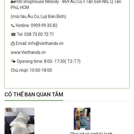
🏡H30 shophouse Melody - 869 Âu Cơ, F.Tân Sơn Nhì, Q.Tân
Phú, HCM
(mũi tàu Âu Cơ, Luỹ Bán Bích)
📞 Hotline: 0909.99.35.82
☎ Tel: 028 73 00 72 71
📩 Email: info@viethands.vn
www.Viethands.vn
🌤️ Opening time: 8:00- 17:30( T2-T7)
Chủ nhật: 10:00-18:00
CÓ THỂ BẠN QUAN TÂM