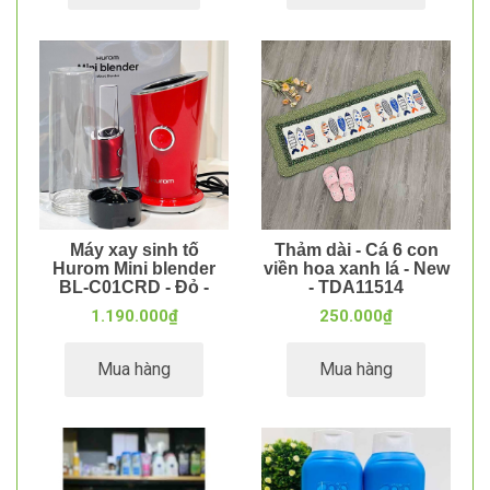
Máy xay sinh tố
Thảm dài - Cá 6 con
Hurom Mini blender
viền hoa xanh lá - New
BL-C01CRD - Đỏ -
- TDA11514
MXD02701
1.190.000₫
250.000₫
Mua hàng
Mua hàng