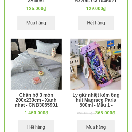
VSN051
532ml- GXT046021
125.000₫
129.000₫
Mua hàng
Hết hàng
Chăn bộ 3 món
Ly giữ nhiệt kèm ống
200x230cm - Xanh
hút Magrace Paris
nhạt - CNB3065901
500ml - Mẫu 1 -
BNC131081
1.450.000₫
365.000₫
390.000₫ -
Hết hàng
Mua hàng