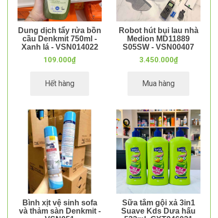
Dung dịch tẩy rửa bồn
Robot hút bụi lau nhà
cầu Denkmit 750ml -
Medion MD11889
Xanh lá - VSN014022
S05SW - VSN00407
109.000₫
3.450.000₫
Hết hàng
Mua hàng
Bình xịt vệ sinh sofa
Sữa tắm gội xả 3in1
và thảm sàn Denkmit -
Suave Kds Dưa hấu