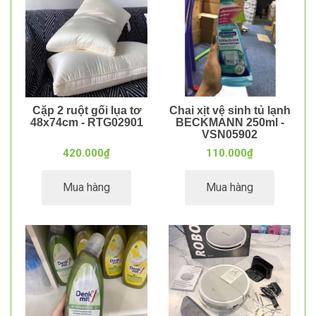
Cặp 2 ruột gối lụa tơ
Chai xịt vệ sinh tủ lạnh
48x74cm - RTG02901
BECKMANN 250ml -
VSN05902
420.000₫
110.000₫
Mua hàng
Mua hàng