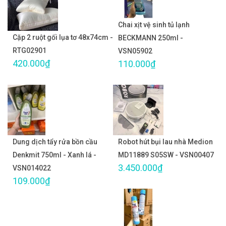
Chai xịt vệ sinh tủ lạnh
Cặp 2 ruột gối lụa tơ 48x74cm -
BECKMANN 250ml -
RTG02901
VSN05902
420.000₫
110.000₫
Dung dịch tẩy rửa bồn cầu
Robot hút bụi lau nhà Medion
Denkmit 750ml - Xanh lá -
MD11889 S05SW - VSN00407
3.450.000₫
VSN014022
109.000₫