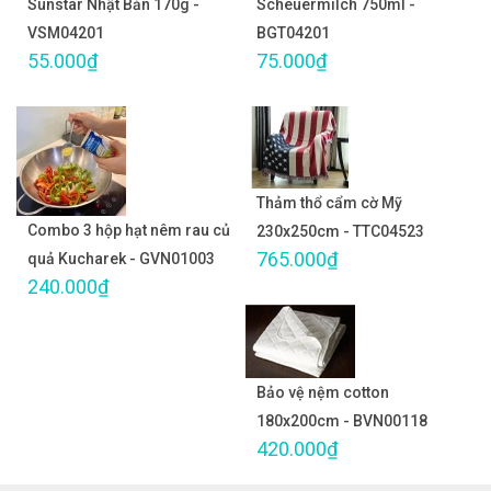
Sunstar Nhật Bản 170g -
Scheuermilch 750ml -
VSM04201
BGT04201
55.000₫
75.000₫
Thảm thổ cẩm cờ Mỹ
Combo 3 hộp hạt nêm rau củ
230x250cm - TTC04523
765.000₫
quả Kucharek - GVN01003
240.000₫
Bảo vệ nệm cotton
180x200cm - BVN00118
420.000₫