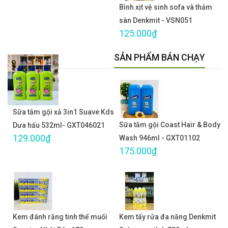
Bình xịt vệ sinh sofa và thảm
sàn Denkmit - VSN051
125.000₫
SẢN PHẨM BÁN CHẠY
Sữa tắm gội xả 3in1 Suave Kds
Sữa tắm gội Coast Hair & Body
Dưa hấu 532ml- GXT046021
129.000₫
Wash 946ml - GXT01102
175.000₫
Kem đánh răng tinh thể muối
Kem tẩy rửa đa năng Denkmit