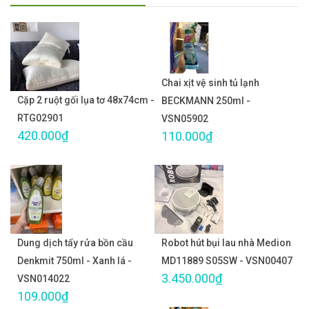
Chai xịt vệ sinh tủ lạnh
Cặp 2 ruột gối lụa tơ 48x74cm -
BECKMANN 250ml -
RTG02901
VSN05902
420.000₫
110.000₫
Dung dịch tẩy rửa bồn cầu
Robot hút bụi lau nhà Medion
Denkmit 750ml - Xanh lá -
MD11889 S05SW - VSN00407
3.450.000₫
VSN014022
109.000₫