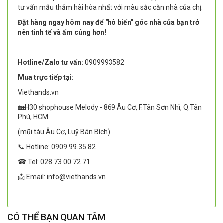
tư vấn mẫu thảm hài hòa nhất với màu sắc căn nhà của chị.
Đặt hàng ngay hôm nay để "hô biến" góc nhà của bạn trở
nên tinh tế và ấm cúng hơn!
Hotline/Zalo tư vấn:
0909993582
Mua trực tiếp tại:
Viethands.vn
🏡H30 shophouse Melody - 869 Âu Cơ, F.Tân Sơn Nhì, Q.Tân
Phú, HCM
(mũi tàu Âu Cơ, Luỹ Bán Bích)
📞 Hotline: 0909.99.35.82
☎ Tel: 028 73 00 72 71
📩 Email: info@viethands.vn
CÓ THỂ BẠN QUAN TÂM