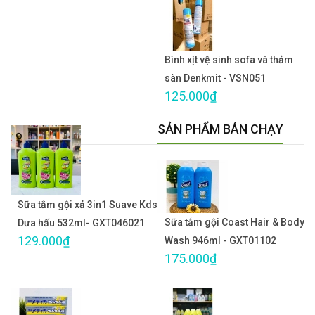
Bình xịt vệ sinh sofa và thảm
sàn Denkmit - VSN051
125.000₫
SẢN PHẨM BÁN CHẠY
Sữa tắm gội xả 3in1 Suave Kds
Sữa tắm gội Coast Hair & Body
Dưa hấu 532ml- GXT046021
129.000₫
Wash 946ml - GXT01102
175.000₫