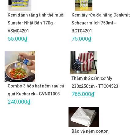
Kem đánh răng tinh thể muối
Kem tẩy rửa đa năng Denkmit
Sunstar Nhật Bản 170g -
Scheuermilch 750ml -
VSM04201
BGT04201
55.000₫
75.000₫
Thảm thổ cẩm cờ Mỹ
Combo 3 hộp hạt nêm rau củ
230x250cm - TTC04523
765.000₫
quả Kucharek - GVN01003
240.000₫
Bảo vệ nệm cotton