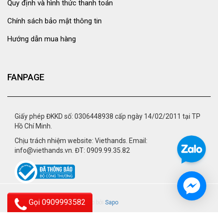
Quy định và hình thức thanh toán
Chính sách bảo mật thông tin
Hướng dẫn mua hàng
FANPAGE
Giấy phép ĐKKD số: 0306448938 cấp ngày 14/02/2011 tại TP
Hồ Chí Minh.
Chịu trách nhiệm website: Viethands. Email:
info@viethands.vn. ĐT: 0909.99.35.82
Gọi 0909993582
© 2015 - viethands.vn.
Cung cấp bởi
Sapo