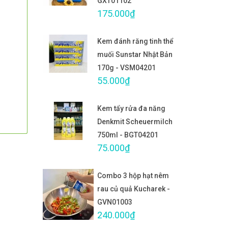
GXT01102
175.000₫
Kem đánh răng tinh thể
muối Sunstar Nhật Bản
170g - VSM04201
55.000₫
Kem tẩy rửa đa năng
Denkmit Scheuermilch
750ml - BGT04201
75.000₫
Combo 3 hộp hạt nêm
rau củ quả Kucharek -
GVN01003
240.000₫