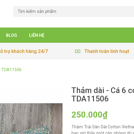
BLOG
LIÊN HỆ
ỗ trợ khách hàng 24/7
Thanh toán linh hoạt
 - TDA11506
Thảm dài - Cá 6 c
TDA11506
250.000₫
Thảm Trải Sàn Dài Cotton Vieth
bao giờ thấy một căn phòng dù đ