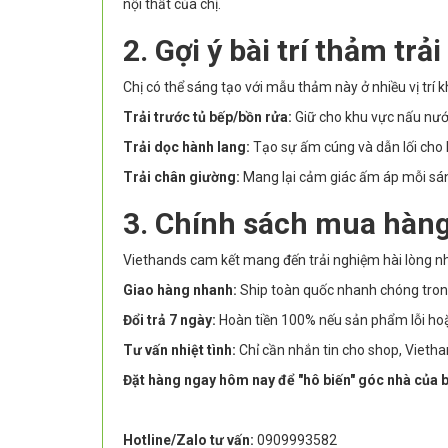
nội thất của chị.
2. Gợi ý bài trí thảm trả
Chị có thể sáng tạo với mẫu thảm này ở nhiều vị trí 
Trải trước tủ bếp/bồn rửa:
Giữ cho khu vực nấu nướn
Trải dọc hành lang:
Tạo sự ấm cúng và dẫn lối cho 
Trải chân giường:
Mang lại cảm giác ấm áp mỗi sán
3. Chính sách mua hàng
Viethands cam kết mang đến trải nghiệm hài lòng nh
Giao hàng nhanh:
Ship toàn quốc nhanh chóng tron
Đổi trả 7 ngày:
Hoàn tiền 100% nếu sản phẩm lỗi ho
Tư vấn nhiệt tình:
Chỉ cần nhắn tin cho shop, Vieth
Đặt hàng ngay hôm nay để "hô biến" góc nhà của b
Hotline/Zalo tư vấn:
0909993582