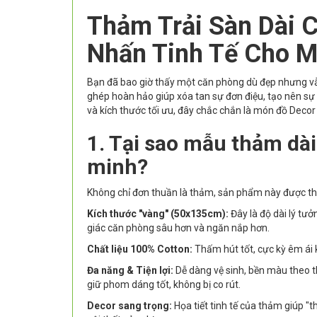
Thảm Trải Sàn Dài 
Nhấn Tinh Tế Cho M
Bạn đã bao giờ thấy một căn phòng dù đẹp nhưng vẫ
ghép hoàn hảo giúp xóa tan sự đơn điệu, tạo nên sự
và kích thước tối ưu, đây chắc chắn là món đồ Decor 
1. Tại sao mẫu thảm dà
minh?
Không chỉ đơn thuần là thảm, sản phẩm này được thiế
Kích thước "vàng" (50x135cm):
Đây là độ dài lý tưở
giác căn phòng sâu hơn và ngăn nắp hơn.
Chất liệu 100% Cotton:
Thấm hút tốt, cực kỳ êm ái k
Đa năng & Tiện lợi:
Dễ dàng vệ sinh, bền màu theo th
giữ phom dáng tốt, không bị co rút.
Decor sang trọng:
Họa tiết tinh tế của thảm giúp "