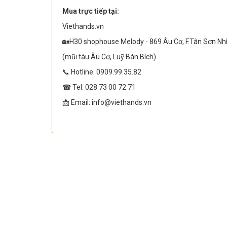
Mua trực tiếp tại:
Viethands.vn
🏡H30 shophouse Melody - 869 Âu Cơ, F.Tân Sơn Nh
(mũi tàu Âu Cơ, Luỹ Bán Bích)
📞 Hotline: 0909.99.35.82
☎ Tel: 028 73 00 72 71
📩 Email: info@viethands.vn