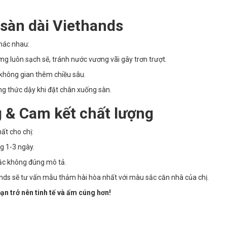
i sàn dài Viethands
khác nhau:
g luôn sạch sẽ, tránh nước vương vãi gây trơn trượt.
không gian thêm chiều sâu.
g thức dậy khi đặt chân xuống sàn.
 & Cam kết chất lượng
ất cho chị:
g 1-3 ngày.
ặc không đúng mô tả.
ands sẽ tư vấn mẫu thảm hài hòa nhất với màu sắc căn nhà của chị.
ạn trở nên tinh tế và ấm cúng hơn!