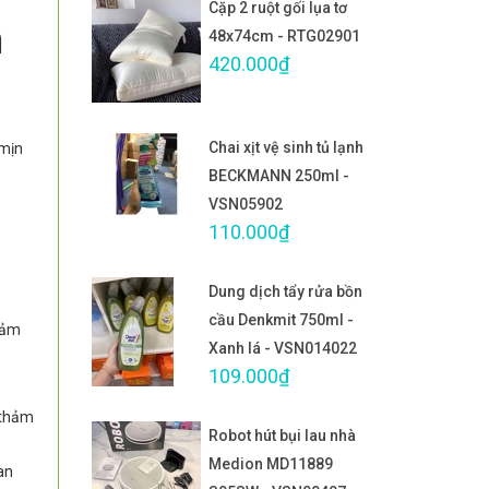
Cặp 2 ruột gối lụa tơ
m
48x74cm - RTG02901
420.000₫
Chai xịt vệ sinh tủ lạnh
 mịn
BECKMANN 250ml -
VSN05902
110.000₫
Dung dịch tẩy rửa bồn
cầu Denkmit 750ml -
 cảm
Xanh lá - VSN014022
109.000₫
 thảm
Robot hút bụi lau nhà
Medion MD11889
an