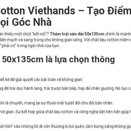
Cotton Viethands – Tạo Điể
ọi Góc Nhà
n thiếu một chút "kết nối"?
Thảm trải sàn dài 50x135cm
chính là mảnh
 liền mạch và sang trọng cho không gian sống. Với chất liệu cotton mềm
"phải có" trong ngôi nhà của bạn.
i 50x135cm là lựa chọn thông
t kế để giải quyết các bài toán về không gian:
ng để trải dọc hành lang, trải trước bàn bếp, hay để chân giường. Nó tạo
hi di chuyển, mang lại sự thoải mái tuyệt đối cho đôi bàn chân.
ời gian. Sự kết hợp giữa chất liệu cotton và công nghệ dệt tiên tiến giúp
thổi hồn" vào những lối đi vốn thường bị bỏ quên, làm bừng sáng không gi