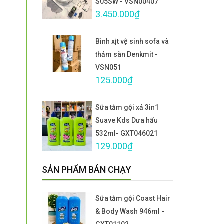
S05SW - VSN00407
3.450.000₫
Bình xịt vệ sinh sofa và
thảm sàn Denkmit -
VSN051
125.000₫
Sữa tắm gội xả 3in1
Suave Kds Dưa hấu
532ml- GXT046021
129.000₫
SẢN PHẨM BÁN CHẠY
Sữa tắm gội Coast Hair
& Body Wash 946ml -