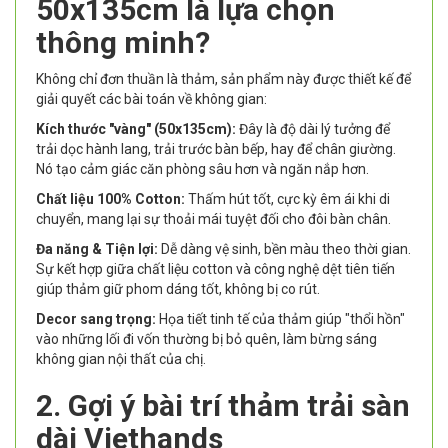
50x135cm là lựa chọn
thông minh?
Không chỉ đơn thuần là thảm, sản phẩm này được thiết kế để
giải quyết các bài toán về không gian:
Kích thước "vàng" (50x135cm):
Đây là độ dài lý tưởng để
trải dọc hành lang, trải trước bàn bếp, hay để chân giường.
Nó tạo cảm giác căn phòng sâu hơn và ngăn nắp hơn.
Chất liệu 100% Cotton:
Thấm hút tốt, cực kỳ êm ái khi di
chuyển, mang lại sự thoải mái tuyệt đối cho đôi bàn chân.
Đa năng & Tiện lợi:
Dễ dàng vệ sinh, bền màu theo thời gian.
Sự kết hợp giữa chất liệu cotton và công nghệ dệt tiên tiến
giúp thảm giữ phom dáng tốt, không bị co rút.
Decor sang trọng:
Họa tiết tinh tế của thảm giúp "thổi hồn"
vào những lối đi vốn thường bị bỏ quên, làm bừng sáng
không gian nội thất của chị.
2. Gợi ý bài trí thảm trải sàn
dài Viethands