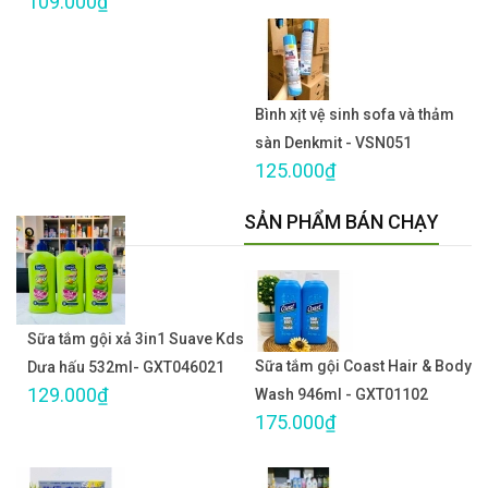
109.000₫
Bình xịt vệ sinh sofa và thảm
sàn Denkmit - VSN051
125.000₫
SẢN PHẨM BÁN CHẠY
Sữa tắm gội xả 3in1 Suave Kds
Sữa tắm gội Coast Hair & Body
Dưa hấu 532ml- GXT046021
129.000₫
Wash 946ml - GXT01102
175.000₫