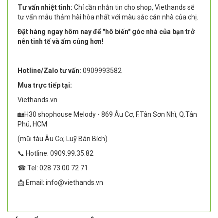
Tư vấn nhiệt tình:
Chỉ cần nhắn tin cho shop, Viethands sẽ
tư vấn mẫu thảm hài hòa nhất với màu sắc căn nhà của chị.
Đặt hàng ngay hôm nay để "hô biến" góc nhà của bạn trở
nên tinh tế và ấm cúng hơn!
Hotline/Zalo tư vấn:
0909993582
Mua trực tiếp tại:
Viethands.vn
🏡H30 shophouse Melody - 869 Âu Cơ, F.Tân Sơn Nhì, Q.Tân
Phú, HCM
(mũi tàu Âu Cơ, Luỹ Bán Bích)
📞 Hotline: 0909.99.35.82
☎ Tel: 028 73 00 72 71
📩 Email: info@viethands.vn