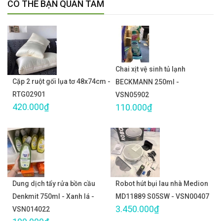
CÓ THỂ BẠN QUAN TÂM
Chai xịt vệ sinh tủ lạnh
Cặp 2 ruột gối lụa tơ 48x74cm -
BECKMANN 250ml -
RTG02901
VSN05902
420.000₫
110.000₫
Dung dịch tẩy rửa bồn cầu
Robot hút bụi lau nhà Medion
Denkmit 750ml - Xanh lá -
MD11889 S05SW - VSN00407
3.450.000₫
VSN014022