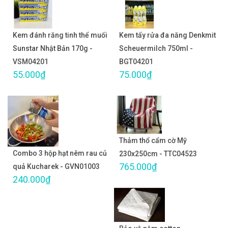
Kem đánh răng tinh thể muối
Kem tẩy rửa đa năng Denkmit
Sunstar Nhật Bản 170g -
Scheuermilch 750ml -
VSM04201
BGT04201
55.000₫
75.000₫
Thảm thổ cẩm cờ Mỹ
Combo 3 hộp hạt nêm rau củ
230x250cm - TTC04523
765.000₫
quả Kucharek - GVN01003
240.000₫