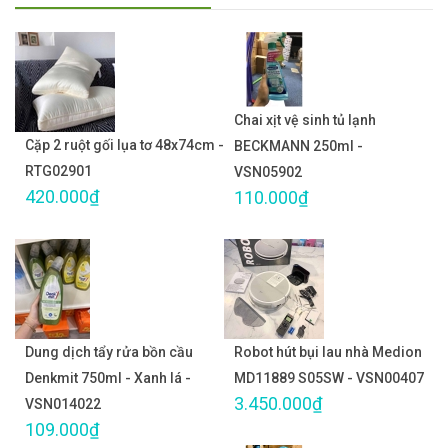
Chai xịt vệ sinh tủ lạnh
Cặp 2 ruột gối lụa tơ 48x74cm -
BECKMANN 250ml -
RTG02901
VSN05902
420.000₫
110.000₫
Dung dịch tẩy rửa bồn cầu
Robot hút bụi lau nhà Medion
Denkmit 750ml - Xanh lá -
MD11889 S05SW - VSN00407
3.450.000₫
VSN014022
109.000₫