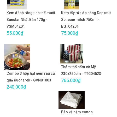
Kem đánh răng tinh thể muối
Kem tẩy rửa đa năng Denkmit
Sunstar Nhật Bản 170g -
Scheuermilch 750ml -
VSM04201
BGT04201
55.000₫
75.000₫
Thảm thổ cẩm cờ Mỹ
Combo 3 hộp hạt nêm rau củ
230x250cm - TTC04523
765.000₫
quả Kucharek - GVN01003
240.000₫
Bảo vệ nệm cotton