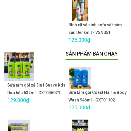
Bình xịt vệ sinh sofa và thảm
sàn Denkmit - VSN051
125.000₫
SẢN PHẨM BÁN CHẠY
Sữa tắm gội xả 3in1 Suave Kds
Sữa tắm gội Coast Hair & Body
Dưa hấu 532ml- GXT046021
129.000₫
Wash 946ml - GXT01102
175.000₫