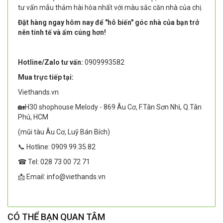
tư vấn mẫu thảm hài hòa nhất với màu sắc căn nhà của chị.
Đặt hàng ngay hôm nay để "hô biến" góc nhà của bạn trở
nên tinh tế và ấm cúng hơn!
Hotline/Zalo tư vấn:
0909993582
Mua trực tiếp tại:
Viethands.vn
🏡H30 shophouse Melody - 869 Âu Cơ, F.Tân Sơn Nhì, Q.Tân
Phú, HCM
(mũi tàu Âu Cơ, Luỹ Bán Bích)
📞 Hotline: 0909.99.35.82
☎ Tel: 028 73 00 72 71
📩 Email: info@viethands.vn
CÓ THỂ BẠN QUAN TÂM