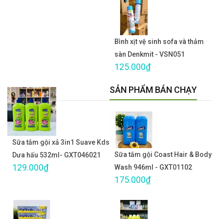
Bình xịt vệ sinh sofa và thảm
sàn Denkmit - VSN051
125.000₫
SẢN PHẨM BÁN CHẠY
Sữa tắm gội xả 3in1 Suave Kds
Sữa tắm gội Coast Hair & Body
Dưa hấu 532ml- GXT046021
129.000₫
Wash 946ml - GXT01102
175.000₫