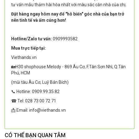
tư vấn mẫu thảm hài hòa nhất với màu sắc căn nhà của chị.
Đặt hàng ngay hôm nay để "hô biến" góc nhà của bạn trở
nên tinh tế và ấm cúng hơn!
Hotline/Zalo tư vấn:
0909993582
Mua trực tiếp tại:
Viethands.vn
🏡H30 shophouse Melody - 869 Âu Cơ, F.Tân Sơn Nhì, Q.Tân
Phú, HCM
(mũi tàu Âu Cơ, Luỹ Bán Bích)
📞 Hotline: 0909.99.35.82
☎ Tel: 028 73 00 72 71
📩 Email: info@viethands.vn
CÓ THỂ BẠN QUAN TÂM