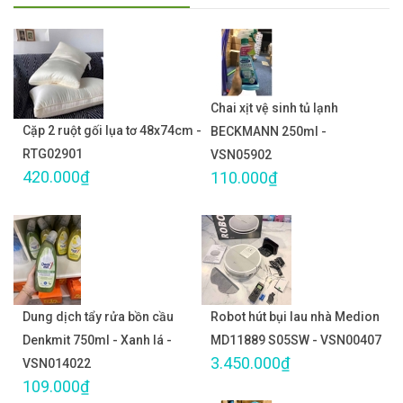
Chai xịt vệ sinh tủ lạnh
Cặp 2 ruột gối lụa tơ 48x74cm -
BECKMANN 250ml -
RTG02901
VSN05902
420.000₫
110.000₫
Dung dịch tẩy rửa bồn cầu
Robot hút bụi lau nhà Medion
Denkmit 750ml - Xanh lá -
MD11889 S05SW - VSN00407
3.450.000₫
VSN014022
109.000₫