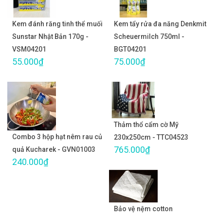
Kem đánh răng tinh thể muối
Kem tẩy rửa đa năng Denkmit
Sunstar Nhật Bản 170g -
Scheuermilch 750ml -
VSM04201
BGT04201
55.000₫
75.000₫
Thảm thổ cẩm cờ Mỹ
Combo 3 hộp hạt nêm rau củ
230x250cm - TTC04523
765.000₫
quả Kucharek - GVN01003
240.000₫
Bảo vệ nệm cotton