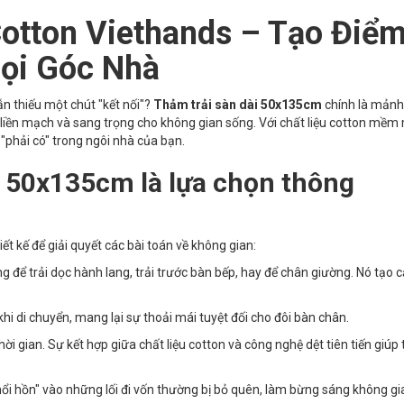
Cotton Viethands – Tạo Điể
ọi Góc Nhà
n thiếu một chút "kết nối"?
Thảm trải sàn dài 50x135cm
chính là mảnh
 liền mạch và sang trọng cho không gian sống. Với chất liệu cotton mềm
"phải có" trong ngôi nhà của bạn.
i 50x135cm là lựa chọn thông
t kế để giải quyết các bài toán về không gian:
ng để trải dọc hành lang, trải trước bàn bếp, hay để chân giường. Nó tạo
hi di chuyển, mang lại sự thoải mái tuyệt đối cho đôi bàn chân.
ời gian. Sự kết hợp giữa chất liệu cotton và công nghệ dệt tiên tiến giúp
thổi hồn" vào những lối đi vốn thường bị bỏ quên, làm bừng sáng không gi