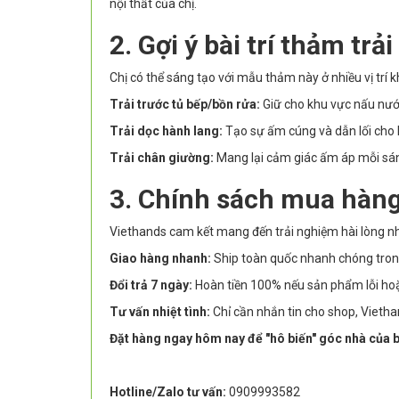
nội thất của chị.
2. Gợi ý bài trí thảm trả
Chị có thể sáng tạo với mẫu thảm này ở nhiều vị trí 
Trải trước tủ bếp/bồn rửa:
Giữ cho khu vực nấu nướn
Trải dọc hành lang:
Tạo sự ấm cúng và dẫn lối cho 
Trải chân giường:
Mang lại cảm giác ấm áp mỗi sán
3. Chính sách mua hàng
Viethands cam kết mang đến trải nghiệm hài lòng nh
Giao hàng nhanh:
Ship toàn quốc nhanh chóng tron
Đổi trả 7 ngày:
Hoàn tiền 100% nếu sản phẩm lỗi ho
Tư vấn nhiệt tình:
Chỉ cần nhắn tin cho shop, Vieth
Đặt hàng ngay hôm nay để "hô biến" góc nhà của b
Hotline/Zalo tư vấn:
0909993582