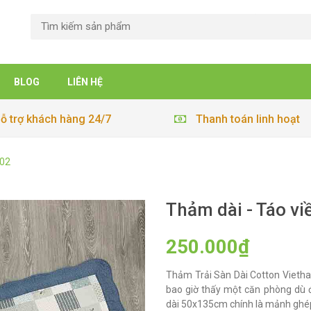
BLOG
LIÊN HỆ
ỗ trợ khách hàng 24/7
Thanh toán linh hoạt
602
Thảm dài - Táo v
250.000₫
Thảm Trải Sàn Dài Cotton Vieth
bao giờ thấy một căn phòng dù đ
dài 50x135cm chính là mảnh ghép 