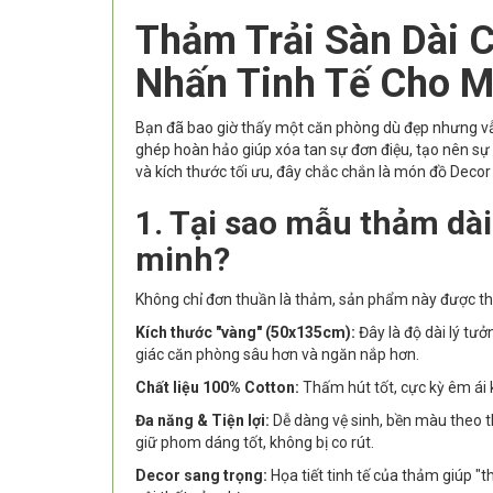
Thảm Trải Sàn Dài 
Nhấn Tinh Tế Cho M
Bạn đã bao giờ thấy một căn phòng dù đẹp nhưng vẫ
ghép hoàn hảo giúp xóa tan sự đơn điệu, tạo nên sự
và kích thước tối ưu, đây chắc chắn là món đồ Decor 
1. Tại sao mẫu thảm dà
minh?
Không chỉ đơn thuần là thảm, sản phẩm này được thiế
Kích thước "vàng" (50x135cm):
Đây là độ dài lý tưở
giác căn phòng sâu hơn và ngăn nắp hơn.
Chất liệu 100% Cotton:
Thấm hút tốt, cực kỳ êm ái k
Đa năng & Tiện lợi:
Dễ dàng vệ sinh, bền màu theo th
giữ phom dáng tốt, không bị co rút.
Decor sang trọng:
Họa tiết tinh tế của thảm giúp "