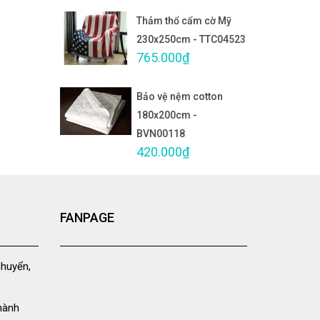
Thảm thổ cẩm cờ Mỹ
230x250cm - TTC04523
765.000₫
Bảo vệ nệm cotton
180x200cm -
BVN00118
420.000₫
FANPAGE
chuyển,
hành