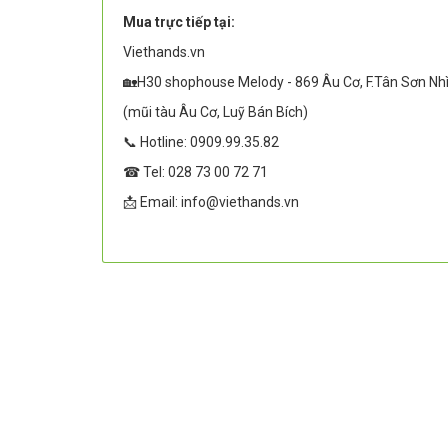
Mua trực tiếp tại:
Viethands.vn
🏡H30 shophouse Melody - 869 Âu Cơ, F.Tân Sơn Nh
(mũi tàu Âu Cơ, Luỹ Bán Bích)
📞 Hotline: 0909.99.35.82
☎ Tel: 028 73 00 72 71
📩 Email: info@viethands.vn