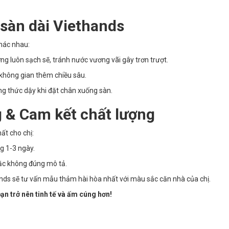
i sàn dài Viethands
khác nhau:
g luôn sạch sẽ, tránh nước vương vãi gây trơn trượt.
không gian thêm chiều sâu.
g thức dậy khi đặt chân xuống sàn.
 & Cam kết chất lượng
ất cho chị:
g 1-3 ngày.
ặc không đúng mô tả.
ands sẽ tư vấn mẫu thảm hài hòa nhất với màu sắc căn nhà của chị.
ạn trở nên tinh tế và ấm cúng hơn!