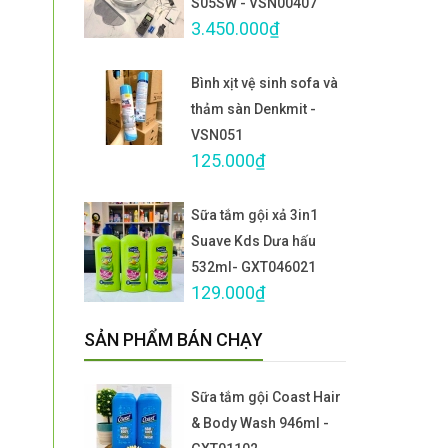
S05SW - VSN00407
3.450.000₫
Bình xịt vệ sinh sofa và
thảm sàn Denkmit -
VSN051
125.000₫
Sữa tắm gội xả 3in1
Suave Kds Dưa hấu
532ml- GXT046021
129.000₫
SẢN PHẨM BÁN CHẠY
Sữa tắm gội Coast Hair
& Body Wash 946ml -