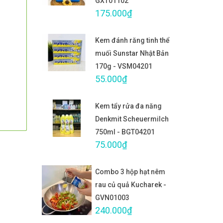
GXT01102
175.000₫
Kem đánh răng tinh thể
muối Sunstar Nhật Bản
170g - VSM04201
55.000₫
Kem tẩy rửa đa năng
Denkmit Scheuermilch
750ml - BGT04201
75.000₫
Combo 3 hộp hạt nêm
rau củ quả Kucharek -
GVN01003
240.000₫