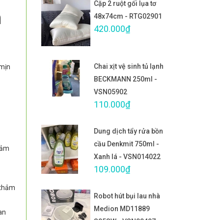
Cặp 2 ruột gối lụa tơ
m
48x74cm - RTG02901
420.000₫
Chai xịt vệ sinh tủ lạnh
 mịn
BECKMANN 250ml -
VSN05902
110.000₫
Dung dịch tẩy rửa bồn
cầu Denkmit 750ml -
 cảm
Xanh lá - VSN014022
109.000₫
 thảm
Robot hút bụi lau nhà
Medion MD11889
an