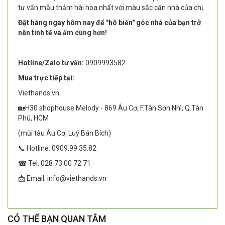
tư vấn mẫu thảm hài hòa nhất với màu sắc căn nhà của chị.
Đặt hàng ngay hôm nay để "hô biến" góc nhà của bạn trở
nên tinh tế và ấm cúng hơn!
Hotline/Zalo tư vấn:
0909993582
Mua trực tiếp tại:
Viethands.vn
🏡H30 shophouse Melody - 869 Âu Cơ, F.Tân Sơn Nhì, Q.Tân
Phú, HCM
(mũi tàu Âu Cơ, Luỹ Bán Bích)
📞 Hotline: 0909.99.35.82
☎ Tel: 028 73 00 72 71
📩 Email: info@viethands.vn
CÓ THỂ BẠN QUAN TÂM