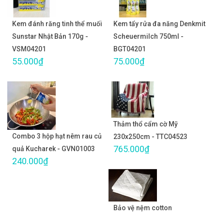
Kem đánh răng tinh thể muối
Kem tẩy rửa đa năng Denkmit
Sunstar Nhật Bản 170g -
Scheuermilch 750ml -
VSM04201
BGT04201
55.000₫
75.000₫
Thảm thổ cẩm cờ Mỹ
Combo 3 hộp hạt nêm rau củ
230x250cm - TTC04523
765.000₫
quả Kucharek - GVN01003
240.000₫
Bảo vệ nệm cotton