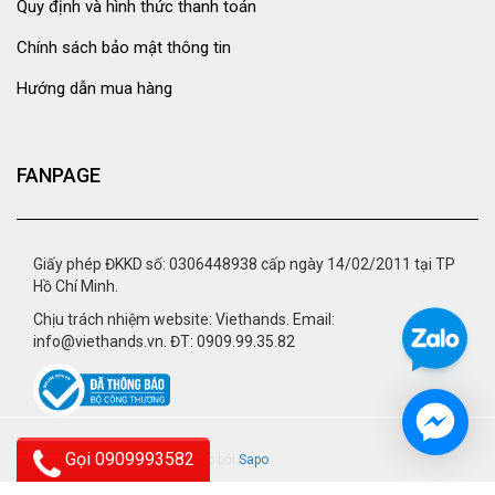
Quy định và hình thức thanh toán
Chính sách bảo mật thông tin
Hướng dẫn mua hàng
FANPAGE
Giấy phép ĐKKD số: 0306448938 cấp ngày 14/02/2011 tại TP
Hồ Chí Minh.
Chịu trách nhiệm website: Viethands. Email:
info@viethands.vn. ĐT: 0909.99.35.82
Gọi 0909993582
© 2015 - viethands.vn.
Cung cấp bởi
Sapo