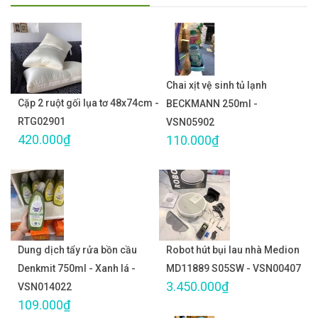
Chai xịt vệ sinh tủ lạnh
Cặp 2 ruột gối lụa tơ 48x74cm -
BECKMANN 250ml -
RTG02901
VSN05902
420.000₫
110.000₫
Dung dịch tẩy rửa bồn cầu
Robot hút bụi lau nhà Medion
Denkmit 750ml - Xanh lá -
MD11889 S05SW - VSN00407
3.450.000₫
VSN014022
109.000₫