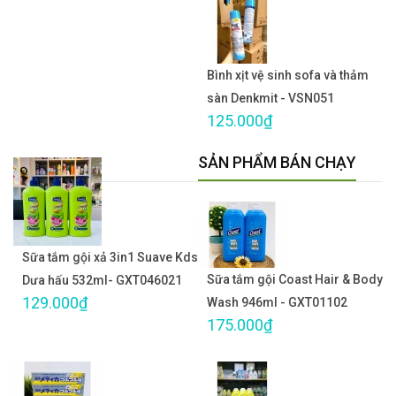
Bình xịt vệ sinh sofa và thảm
sàn Denkmit - VSN051
125.000₫
SẢN PHẨM BÁN CHẠY
Sữa tắm gội xả 3in1 Suave Kds
Sữa tắm gội Coast Hair & Body
Dưa hấu 532ml- GXT046021
129.000₫
Wash 946ml - GXT01102
175.000₫